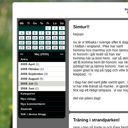
St
Må
Ti
On
To
Fr
Lö
Sö
Simtur!!
1
2
3
4
5
6
7
8
9
10
hejsan
11
12
13
14
15
16
17
nu är vi tillbaka i sverige efter 6 da
18
19
20
21
22
23
24
i hättan i england.. Pike har varit
25
26
27
28
29
30
31
hemma hos mamma och hon lämn
in honom i går kväll så han var
<<
Maj (2026)
>>
hemma när ja kom hem.. var så skö
Arkiv
att få komma hem till honom. var rikt
2009 April
(1)
jobbigt när ja lämna honom.. han va
2008 Oktober
(1)
super glad la sig på rygg och ville b
2008 September
(3)
klappad.. =)
2008 Augusti
(5)
i dag har det varit jätte varmt igen..
2008 Juli
(5)
vi har inte tränat så mycke.. vi gjorde
2008 Juni
(1)
fick sig ett riktigt simpass.. vi var n
Kategorier
det var pikes dag!
Nya inlägg
Nya kommentarer
Statistik
Sök i denna blogg
Träning i strandparken!
japp i dag så hade ja och Ewa bestä