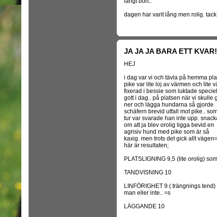
långt bort..
dagen har varit lång men rolig. tac
JA JA JA BARA ETT KVAR!
HEJ
i dag var vi och tävla på hemma pla
pike var lite loj av värmen och lite v
fixerad i bessie som luktade speciel
gott i dag.. på platsen när vi skulle 
ner och lägga hundarna så gjorde
schäfern brevid utfall mot pike.. so
tur var svarade han inte upp. snack
om att ja blev orolig ligga bevid en
agrisiv hund med pike som är så
kaxig. men trots det gick allt vägen=
här är resultaten;
PLATSLIGNING 9,5 (lite orolig) som
TANDVISNING 10
LINFÖRIGHET 9 ( trängnings tend) k
man eller inte.. =s
LÄGGANDE 10