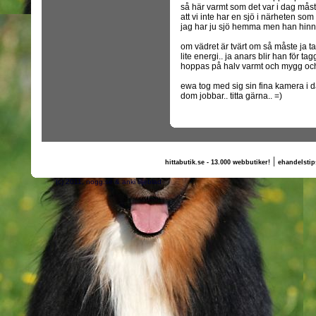
så här varmt som det var i dag måst
att vi inte har en sjö i närheten s
jag har ju sjö hemma men han hinner 
om vädret är tvärt om så måste ja 
lite energi.. ja anars blir han för t
hoppas på halv varmt och mygg och k
ewa tog med sig sin fina kamera i da
dom jobbar.. titta gärna.. =)
|
hittabutik.se - 13.000 webbutiker!
ehandelstip
(c) 2011, nogg.se & anki liljeblad