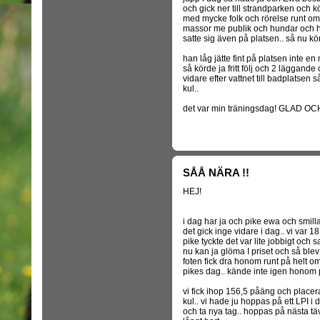
och gick ner till strandparken och 
med mycke folk och rörelse runt om 
massor me publik och hundar och h
satte sig även på platsen.. så nu kör
han låg jätte fint på platsen inte en
så körde ja fritt följ och 2 läggande 
vidare efter vattnet till badplatsen
kul..
det var min träningsdag! GLAD O
SÅÅ NÄRA !!
HEJ!
i dag har ja och pike ewa och smilla 
det gick inge vidare i dag.. vi var 18
pike tyckte det var lite jobbigt och 
nu kan ja glöma I priset och så ble
foten fick dra honom runt på helt om
pikes dag.. kände inte igen honom 
vi fick ihop 156,5 påäng och placer
kul.. vi hade ju hoppas på ett LPI i
och ta nya tag.. hoppas på nästa tä