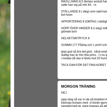
INKALLNING 8,5 (tempo avslut) han v
satte han sig på min fot.. =s
STÄLLANDE 8 ( steg) som sakt han v
fort hmm
APPORTERING 9 (OMTAG ) väldigt l
HOPP ÖVER HINDER 8 (i slag) mitt 
glömde bort
HELHETSINTRYCK 8
SUMMA 177 Påäng och 1 pris!! och vi
jippi gud så bra det gick.. vårat and
duktig han är min lilla prins.. =) nu 
i motala då ska vi tävla mot 20 hund
TACK EWA FÖR DET FINA KORET
MORGON TRÄNING
HEJ
japp idag så var vi ute på klubben k
tränings kompis med. vi körde igen
momänt helt ok. bara hoppas på att h