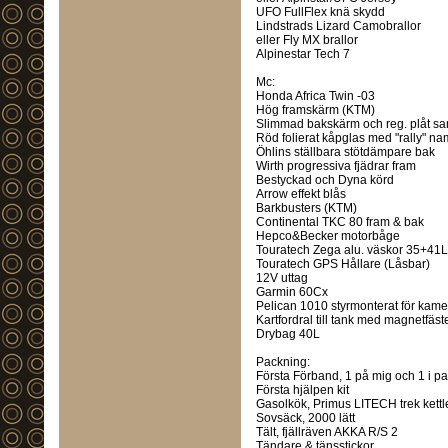
UFO FullFlex knä skydd
Lindstrads Lizard Camobrallor
eller Fly MX brallor
Alpinestar Tech 7
Mc:
Honda Africa Twin -03
Hög framskärm (KTM)
Slimmad bakskärm och reg. plåt sa
Röd folierat kåpglas med "rally" nam
Öhlins ställbara stötdämpare bak
Wirth progressiva fjädrar fram
Bestyckad och Dyna körd
Arrow effekt blås
Barkbusters (KTM)
Continental TKC 80 fram & bak
Hepco&Becker motorbåge
Touratech Zega alu. väskor 35+41L
Touratech GPS Hållare (Låsbar)
12V uttag
Garmin 60Cx
Pelican 1010 styrmonterat för kamer
Kartfordral till tank med magnetfäst
Drybag 40L
Packning:
Första Förband, 1 på mig och 1 i p
Första hjälpen kit
Gasolkök, Primus LITECH trek kett
Sovsäck, 2000 lätt
Tält, fjällräven AKKA R/S 2
Tändare & tänsstickor