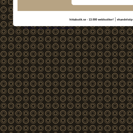
|
hittabutik.se - 13.000 webbutiker!
ehandelstip
(c) 2011, nogg.se & Jonas Jonasson