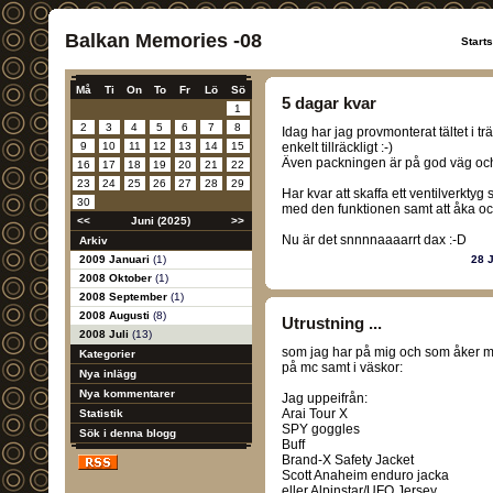
Balkan Memories -08
Start
Må
Ti
On
To
Fr
Lö
Sö
5 dagar kvar
1
2
3
4
5
6
7
8
Idag har jag provmonterat tältet i t
9
10
11
12
13
14
15
enkelt tillräckligt :-)
Även packningen är på god väg och ja
16
17
18
19
20
21
22
23
24
25
26
27
28
29
Har kvar att skaffa ett ventilverktyg
30
med den funktionen samt att åka och 
<<
Juni (2025)
>>
Nu är det snnnnaaaarrt dax :-D
Arkiv
2009 Januari
(1)
28 
2008 Oktober
(1)
2008 September
(1)
2008 Augusti
(8)
Utrustning ...
2008 Juli
(13)
som jag har på mig och som åker 
Kategorier
på mc samt i väskor:
Nya inlägg
Nya kommentarer
Jag uppeifrån:
Arai Tour X
Statistik
SPY goggles
Sök i denna blogg
Buff
Brand-X Safety Jacket
Scott Anaheim enduro jacka
eller Alpinstar/UFO Jersey