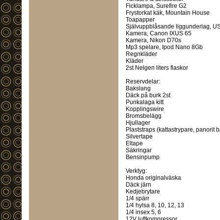
Ficklampa, Surefire G2
Frystorkat käk, Mountain House
Toapapper
Självuppblåsande liggunderlag, U
Kamera, Canon IXUS 65
Kamera, Nikon D70s
Mp3 spelare, Ipod Nano 8Gb
Regnkläder
Kläder
2st Nelgen liters flaskor
Reservdelar:
Bakslang
Däck på burk 2st
Punkalaga kitt
Kopplingswire
Bromsbelägg
Hjullager
Plaststraps (kattastrypare, panorit 
Silvertape
Eltape
Säkringar
Bensinpump
Verktyg:
Honda originalväska
Däck järn
Kedjebrytare
1/4 spärr
1/4 hylsa 8, 10, 12, 13
1/4 insex 5, 6
12V luftkompressor