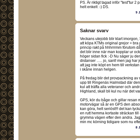
PS. Är riktigt tagad inför "test"tur 
helt enkelt :-) DS.
9 
Saknar svarv
Veckans utejobb blir klart imorgon,
att köpa KTMs original grejor = bra pr
princip rakt på hhhrrrmm förutom då
det blir inne när man kopplar ur o
höger sidan fick :-D Nu säger ju de
distanser ...... jo, sant! men jag ha
att jag inte köpt en hem till verkstan 
i skåne innan helgen.
På fredag blir det provpackning av
upp till Ringenäs Halmstad där den
kul att träffa alla veteraner och andr
Highland, skall bli kul nu när det v
GPS, kör du båge och gillar resan 
motorvägar så är en GPS den absolu
kan göra, helt seriöst!!! det kan tyck
en rutt hemma kortaste sträckan till
grymma vägen efter den andra. Jag 
min mc körning tidigare som nu efte
8 