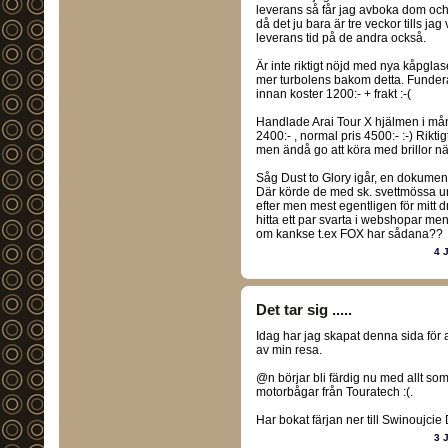
leverans så får jag avboka dom och
då det ju bara är tre veckor tills jag
leverans tid på de andra också.
Är inte riktigt nöjd med nya kåpglaset
mer turbolens bakom detta. Funderar
innan koster 1200:- + frakt :-(
Handlade Arai Tour X hjälmen i må
2400:- , normal pris 4500:- :-) Rikt
men ändå go att köra med brillor n
Såg Dust to Glory igår, en dokume
Där körde de med sk. svettmössa un
efter men mest egentligen för mitt d
hitta ett par svarta i webshopar men
om kankse t.ex FOX har sådana??
4 
Det tar sig .....
Idag har jag skapat denna sida för 
av min resa.
@n börjar bli färdig nu med allt so
motorbågar från Touratech :(.
Har bokat färjan ner till Swinoujcie 
3 