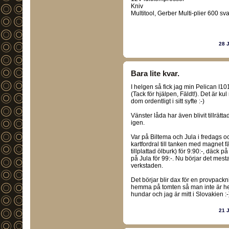
Kniv
Multitool, Gerber Multi-plier 600 sva
28 
Bara lite kvar.
I helgen så fick jag min Pelican I1
(Tack för hjälpen, Fäldt!). Det är k
dom ordentligt i sitt syfte :-)
Vänster låda har även blivit tillrät
igen.
Var på Biltema och Jula i fredags o
kartfordral till tanken med magnet fäs
tillplattad ölburk) för 9:90:-, däck 
på Jula för 99:-. Nu börjar det mes
verkstaden.
Det börjar blir dax för en provpackn
hemma på tomten så man inte är helt
hundar och jag är mitt i Slovakien :-
21 