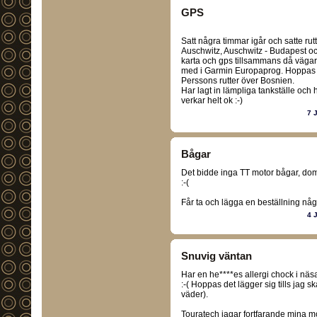
GPS
Satt några timmar igår och satte ru
Auschwitz, Auschwitz - Budapest oc
karta och gps tillsammans då vägarn
med i Garmin Europaprog. Hoppas p
Perssons rutter över Bosnien.
Har lagt in lämpliga tankställe oc
verkar helt ok :-)
7 
Bågar
Det bidde inga TT motor bågar, dom 
:-(
Får ta och lägga en beställning nå
4 
Snuvig väntan
Har en he****es allergi chock i näs
:-( Hoppas det lägger sig tills jag sk
väder).
Touratech jagar fortfarande mina m