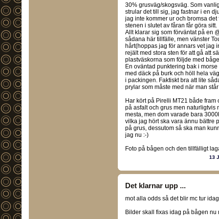
30% grusväg/skogsväg. Som vanligt nä
strular det till sig, jag fastnar i en 
jag inte kommer ur och bromsa det fun
stenen i slutet av fåran får göra sitt.
Allt klarar sig som förväntat på en 
sådana här tillfälle, men vänster To
hårt(hoppas jag för annars vet jag i
rejält med stora sten för att gå att s
plastväskorna som följde med bågen
En oväntad punktering bak i morse 
med däck på burk och höll hela väg
i packingen. Faktiskt bra att lite 
prylar som måste med när man står
Har kört på Pirelli MT21 både fram 
på asfalt och grus men naturligtvis
mesta, men dom varade bara 3000k
vilka jag hört ska vara ännu bättre
på grus, dessutom så ska man kun
jag nu :-)
Foto på bågen och den tillfälligt la
13 
Det klarnar upp ...
mot alla odds så det blir mc tur ida
Bilder skall fixas idag på bågen nu n