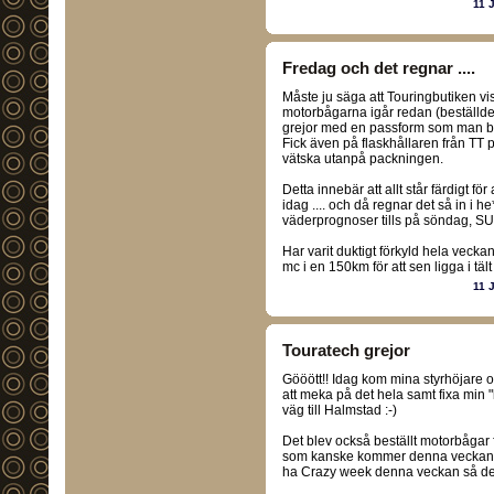
11 
Fredag och det regnar ....
Måste ju säga att Touringbutiken vi
motorbågarna igår redan (beställde
grejor med en passform som man bar
Fick även på flaskhållaren från TT p
vätska utanpå packningen.
Detta innebär att allt står färdigt fö
idag .... och då regnar det så in i h
väderprognoser tills på söndag, SU
Har varit duktigt förkyld hela veckan
mc i en 150km för att sen ligga i tält 
11 
Touratech grejor
Gööött!! Idag kom mina styrhöjare och
att meka på det hela samt fixa min "b
väg till Halmstad :-)
Det blev också beställt motorbåga
som kanske kommer denna veckan ell
ha Crazy week denna veckan så det 