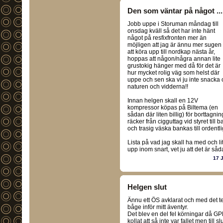
Den som väntar på något .....
Jobb uppe i Storuman måndag till
onsdag kväll så det har inte hänt
något på resfixfronten mer än
möjligen att jag är ännu mer sugen
att köra upp till nordkap nästa år,
hoppas att någon/några annan lite
grustokig hänger med då för det är
hur mycket rolig väg som helst där
uppe och sen ska vi ju inte snacka
naturen och vidderna!!
Innan helgen skall en 12V
kompressor köpas på Biltema (en
sådan där liten billig) för borttagni
räcker från cigguttag vid styret till 
och trasig väska bankas till ordentli
Lista på vad jag skall ha med och l
upp inom snart, vet ju att det är sådan
17 
Helgen slut
Ännu ett ÖS avklarat och med det tes
båge inför mitt äventyr.
Det blev en del fel körningar då GP
kollat att så inte var fallet men til