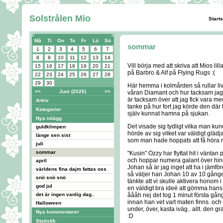
Solstrålen Mio
Start
Må
Ti
On
To
Fr
Lö
Sö
sommar
1
2
3
4
5
6
7
8
9
10
11
12
13
14
Vill börja med att skriva att Mios lil
15
16
17
18
19
20
21
på Barbro & Alf på Flying Rugs :(
22
23
24
25
26
27
28
29
30
Här hemma i kolmården så rullar liv
<<
Juni (2026)
>>
våran Diamant och hur tacksam jag är
är tacksam över att jag fick vara m
Arkiv
tanke på hur fort jag körde den dä
Kategorier
själv kunnat hamna på sjukan.
Nya inlägg
Det visade sig tydligt vilka man ku
guldklimpen
hörde av sig vilket var väldigt gläd
länge sen sist
som man hade hoppats att få höra nåt
juli
sommar
"Kusin" Ozzy har flyttat hit i vänta
och hoppar numera galant över hin
april
Johan så är jag inget att ha i jäm
världens fina dajm fattas oss
så väljer han Johan 10 av 10 gånger, 
snö snö snö
tänkte att vi skulle aktivera honom
god jul
en väldigt bra ideé att gömma hans
det är ingen vanlig dag..
åååh nej det tog 1 minut första gå
innan han vet vart maten finns. och 
Halloween
under, över, kasta iväg.. allt. den g
Nya kommentarer
:D
Statistik