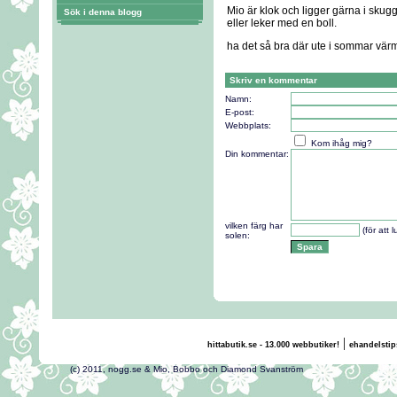
Mio är klok och ligger gärna i sku
Sök i denna blogg
eller leker med en boll.
ha det så bra där ute i sommar vä
Skriv en kommentar
Namn:
E-post:
Webbplats:
Kom ihåg mig?
Din kommentar:
vilken färg har
(för att 
solen:
|
hittabutik.se - 13.000 webbutiker!
ehandelstip
(c) 2011, nogg.se & Mio, Bobbo och Diamond Svans