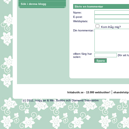
Sök i denna blogg
Skriv en kommentar
Namn:
E-post:
Webbplats:
Kom ihåg mig?
Din kommentar:
vilken färg har
(för att 
solen:
|
hittabutik.se - 13.000 webbutiker!
ehandelstip
(c) 2011, nogg.se & Mio, Bobbo och Diamond Svans