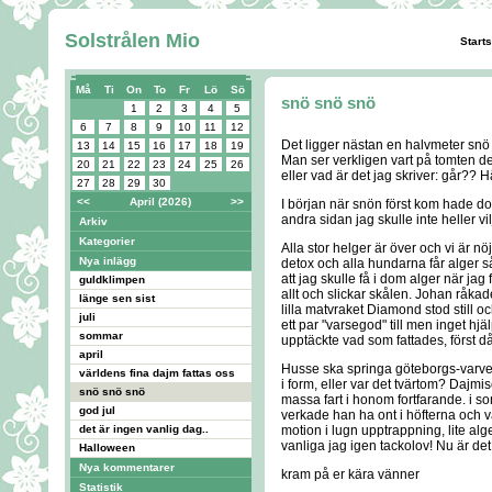
Solstrålen Mio
Start
Må
Ti
On
To
Fr
Lö
Sö
snö snö snö
1
2
3
4
5
6
7
8
9
10
11
12
Det ligger nästan en halvmeter snö
13
14
15
16
17
18
19
Man ser verkligen vart på tomten de 
20
21
22
23
24
25
26
eller vad är det jag skriver: går?? 
27
28
29
30
<<
April (2026)
>>
I början när snön först kom hade d
andra sidan jag skulle inte heller vi
Arkiv
Kategorier
Alla stor helger är över och vi är 
Nya inlägg
detox och alla hundarna får alger så
att jag skulle få i dom alger när ja
guldklimpen
allt och slickar skålen. Johan råka
länge sen sist
lilla matvraket Diamond stod still o
juli
ett par "varsegod" till men inget hjälp
sommar
upptäckte vad som fattades, först då
april
Husse ska springa göteborgs-varve
världens fina dajm fattas oss
i form, eller var det tvärtom? Dajmise
snö snö snö
massa fart i honom fortfarande. i so
god jul
verkade han ha ont i höfterna och va
det är ingen vanlig dag..
motion i lugn upptrappning, lite al
vanliga jag igen tackolov! Nu är de
Halloween
Nya kommentarer
kram på er kära vänner
Statistik