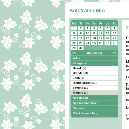
Solstrålen Mio
Må
Ti
On
To
Fr
Lö
Sö
v
1
2
3
4
5
6
7
8
9
10
11
12
13
14
E
15
16
17
18
19
20
21
at
22
23
24
25
26
27
28
r
29
30
m
<<
Juni (2026)
>>
de
Arkiv
M
Kategorier
pa
Besök
(9)
av
Blandat
(9)
F
Jobb
(1)
lediga dagar
(43)
P
Tävling
(12)
h
mi
Träning
(24)
Nya inlägg
b
Nya kommentarer
k
Statistik
Sök i denna blogg
Ps
s