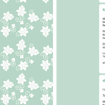
f
I
br
f
P
t
n
D
va
I
*
vi
d
I 
Ta
M