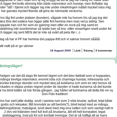
agglande in rätt i rutan och la sig snyggt så det är jag lite mallig för, både sitter
h ligger fint trotts störning från både människor och hundar, men förflyttar sig
der "stå" i fjärret och lägger sig inte under inkallningen isåfall mycket nära mig.
i har ganska mycket filande att göra de närmaste veckorna.
rins låg fint under platsen (bunden), vågade inte ha honom lös så jag tog det
äkra före det osäkra han ligger jätte fint hemma men man vet ju aldrig. Sen
oppade han och for som en galning men efter en nock på mig samt en
tskällning inkl svordommar så lydde han så bra. sitter visserligen snett under fot
h lägger sig sent MEN det är inte så svårt att peta lite i ;-)
 dag så har vi PF här hemma dvs pappa-fritt och vi saknar honom såååå
tti natti på er go vänner
|
|
|
18 Augusti 2009
Länk
Träning
0 kommentar
äningsläger!
 helgen var det då dags för kennel lägret och det blev faktiskt som vi hoppades,
många trevliga människor, enormt söta och charmiga hundar, intressanta och
ärorika tränings stunder och mycket skoj på kvällarna och som en stor bonus så
yckades vi slippa undan regnet under de stunder vi hade kurserna så det kunde
te ha blivit bättre så här första gången.. jag håller iaf tummarna att detta blir en ny
Don Fido tradition!
ins har varit jätte duktig: sovit i samma rum som 3 söta brudar, spårat, letat både
godis och leksaker, fått öronvärk av allt beröm(?), blivit kelad med av många,
ställningstränat, matvägrat, sovit sked med mig ena natten och som vanligt natt nr
2 dvs vid fotänden med full koll på brudarna, ätit ett helt korvpaket, legat
platsliggning, övat på fot och kontakt övningar. Det är så häftigt att se hans