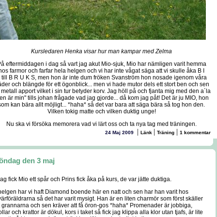
Kursledaren Henka visar hur man kampar med Zelma
å eftermiddagen i dag så vart jag akut Mio-sjuk, Mio har nämligen varit hemma
hos farmor och farfar hela helgen och vi har inte vågat säga att vi skulle åka B I
 till B R U K S, men hon är inte dum fröken Svanström hon nosade igenom våra
äder och blängde för ett ögonblick... men vi hade mutor dels ett stort ben och sen
 metall apport vilket i sin tur betyder korv. Jag höll på och fjanta mig med den a´la
en är min" tills johan frågade vad jag gjorde... då kom jag påt! Det är ju MIO, hon
som kan bära allt möjligt... *haha* så det var bara att säga bära så tog hon den.
Vilken tokig matte och vilken duktig unge!
Nu ska vi försöka memorera vad vi lärt oss och ta nya tag med träningen.
|
|
|
24 Maj 2009
Länk
Träning
1 kommentar
öndag den 3 maj
ag fick Mio ett spår och Prins fick åka på kurs, de var jätte duktiga.
 helgen har vi haft Diamond boende här en natt och sen har han varit hos
ärföräldrarna så det har varit mysigt. Han är en liten charmör som först skäller
t grannarna och sen kräver att få öron-gos *haha* Promenader är jobbiga,
llar och krattor är dökul, kors i taket så fick jag klippa alla klor utan tjafs, är lite