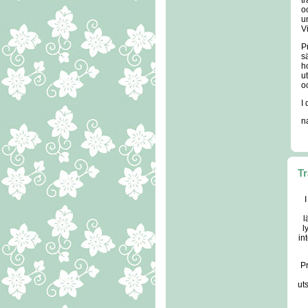
tr
oc
un
V
P
s
h
u
oc
I
na
Tr
I
l
l
in
Pr
ut