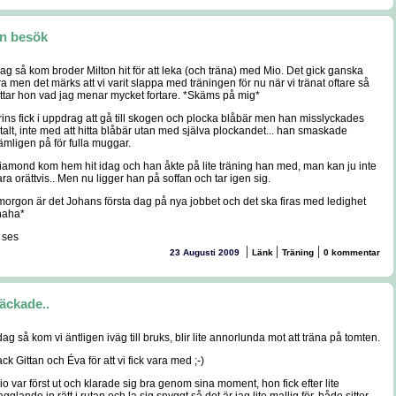
in besök
dag så kom broder Milton hit för att leka (och träna) med Mio. Det gick ganska
a men det märks att vi varit slappa med träningen för nu när vi tränat oftare så
attar hon vad jag menar mycket fortare. *Skäms på mig*
rins fick i uppdrag att gå till skogen och plocka blåbär men han misslyckades
otalt, inte med att hitta blåbär utan med själva plockandet... han smaskade
ämligen på för fulla muggar.
iamond kom hem hit idag och han åkte på lite träning han med, man kan ju inte
ra orättvis.. Men nu ligger han på soffan och tar igen sig.
 morgon är det Johans första dag på nya jobbet och det ska firas med ledighet
haha*
 ses
|
|
|
23 Augusti 2009
Länk
Träning
0 kommentar
äckade..
dag så kom vi äntligen iväg till bruks, blir lite annorlunda mot att träna på tomten.
ck Gittan och Éva för att vi fick vara med ;-)
io var först ut och klarade sig bra genom sina moment, hon fick efter lite