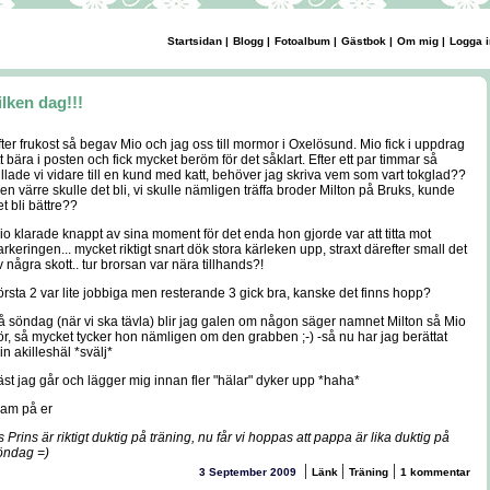
Startsidan
|
Blogg
|
Fotoalbum
|
Gästbok
|
Om mig
|
Logga i
ilken dag!!!
fter frukost så begav Mio och jag oss till mormor i Oxelösund. Mio fick i uppdrag
t bära i posten och fick mycket beröm för det såklart. Efter ett par timmar så
ullade vi vidare till en kund med katt, behöver jag skriva vem som vart tokglad??
en värre skulle det bli, vi skulle nämligen träffa broder Milton på Bruks, kunde
t bli bättre??
io klarade knappt av sina moment för det enda hon gjorde var att titta mot
rkeringen... mycket riktigt snart dök stora kärleken upp, straxt därefter small det
 några skott.. tur brorsan var nära tillhands?!
örsta 2 var lite jobbiga men resterande 3 gick bra, kanske det finns hopp?
å söndag (när vi ska tävla) blir jag galen om någon säger namnet Milton så Mio
ör, så mycket tycker hon nämligen om den grabben ;-) -så nu har jag berättat
n akilleshäl *svälj*
äst jag går och lägger mig innan fler "hälar" dyker upp *haha*
ram på er
 Prins är riktigt duktig på träning, nu får vi hoppas att pappa är lika duktig på
öndag =)
|
|
|
3 September 2009
Länk
Träning
1 kommentar