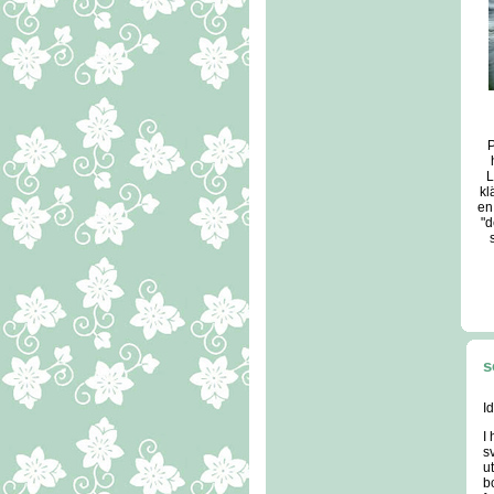
P
L
kl
en
"d
s
Id
I
sv
u
bo