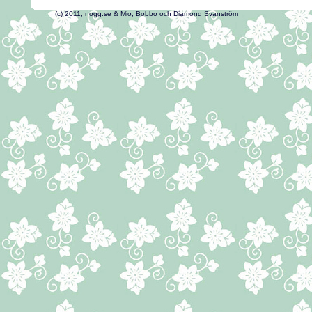
(c) 2011, nogg.se & Mio, Bobbo och Diamond Svans