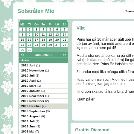
Solstrålen Mio
Start
Må
Ti
On
To
Fr
Lö
Sö
Vikt
1
2
3
4
5
6
7
8
9
10
11
12
13
14
Prins har på 10 månader gått upp frå
15
16
17
18
19
20
21
början av året, har med andra ord 
22
23
24
25
26
27
28
kg men är nu nere på 45.
29
30
<<
Juni (2026)
>>
Med andra ord är pojkarna på rätt v
två (och diamond på ett hörn) får gå 
Arkiv
och frolle *ler* Prins får fortsätta
2011 Juni
(1)
2010 November
(1)
3 hundar med lika många olika föruts
2010 Juli
(2)
I dag var prinsen och Mio med huss
2010 April
(1)
ser framsteg kan jag meddela.
2010 Mars
(1)
2010 Januari
(1)
I morgon ska jag få träffa briard nu
2009 December
(1)
Kram på er
2009 November
(2)
2009 Oktober
(2)
2009 September
(3)
2009 Augusti
(6)
2009 Juli
(1)
2009 Juni
(3)
Grattis Diamond
2009 Maj
(7)