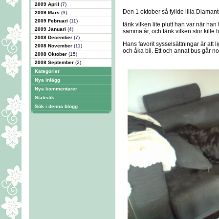
2009 April
(7)
Den 1 oktober så fyllde lilla Diamant
2009 Mars
(9)
2009 Februari
(11)
tänk vilken lite plutt han var när han
2009 Januari
(4)
samma år, och tänk vilken stor kille h
2008 December
(7)
Hans favorit sysselsättningar är att li
2008 November
(11)
och åka bil. Ett och annat bus går no
2008 Oktober
(15)
2008 September
(2)
Kategorier
Nya inlägg
Nya kommentarer
Statistik
Sök i denna blogg