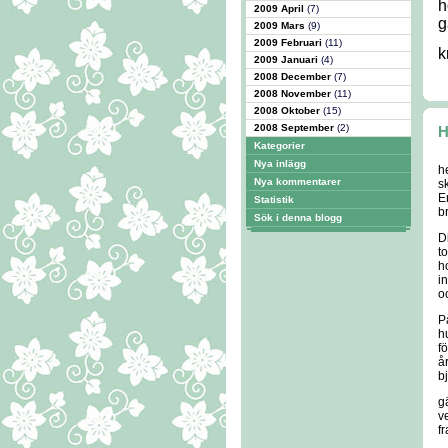
h
2009 April
(7)
g
2009 Mars
(9)
2009 Februari
(11)
k
2009 Januari
(4)
2008 December
(7)
2008 November
(11)
2008 Oktober
(15)
2008 September
(2)
H
Kategorier
Nya inlägg
h
Nya kommentarer
s
E
Statistik
b
Sök i denna blogg
D
t
h
i
o
P
h
f
å
b
g
v
f