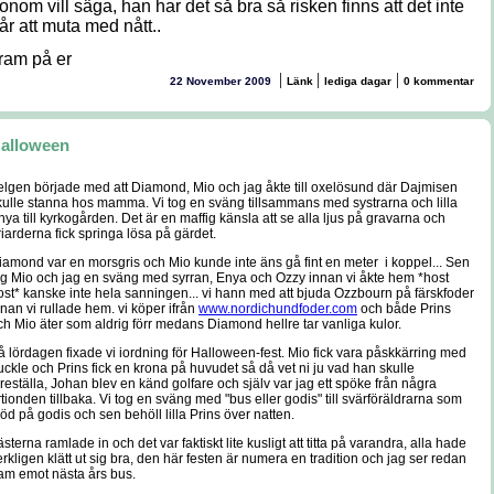
onom vill säga, han har det så bra så risken finns att det inte
år att muta med nått..
ram på er
|
|
|
22 November 2009
Länk
lediga dagar
0 kommentar
alloween
elgen började med att Diamond, Mio och jag åkte till oxelösund där Dajmisen
kulle stanna hos mamma. Vi tog en sväng tillsammans med systrarna och lilla
nya till kyrkogården. Det är en maffig känsla att se alla ljus på gravarna och
riarderna fick springa lösa på gärdet.
iamond var en morsgris och Mio kunde inte äns gå fint en meter i koppel... Sen
og Mio och jag en sväng med syrran, Enya och Ozzy innan vi åkte hem *host
ost* kanske inte hela sanningen... vi hann med att bjuda Ozzbourn på färskfoder
nnan vi rullade hem. vi köper ifrån
www.nordichundfoder.com
och både Prins
ch Mio äter som aldrig förr medans Diamond hellre tar vanliga kulor.
å lördagen fixade vi iordning för Halloween-fest. Mio fick vara påskkärring med
uckle och Prins fick en krona på huvudet så då vet ni ju vad han skulle
öreställa, Johan blev en känd golfare och själv var jag ett spöke från några
rtionden tillbaka. Vi tog en sväng med "bus eller godis" till svärföräldrarna som
jöd på godis och sen behöll lilla Prins över natten.
ästerna ramlade in och det var faktiskt lite kusligt att titta på varandra, alla hade
erkligen klätt ut sig bra, den här festen är numera en tradition och jag ser redan
ram emot nästa års bus.