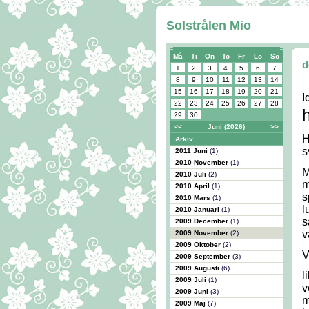
Solstrålen Mio
Må
Ti
On
To
Fr
Lö
Sö
d
1
2
3
4
5
6
7
8
9
10
11
12
13
14
15
16
17
18
19
20
21
I
22
23
24
25
26
27
28
29
30
<<
Juni (2026)
>>
H
Arkiv
s
2011 Juni
(1)
2010 November
(1)
M
2010 Juli
(2)
m
2010 April
(1)
s
2010 Mars
(1)
l
2010 Januari
(1)
s
2009 December
(1)
v
2009 November
(2)
2009 Oktober
(2)
V
2009 September
(3)
2009 Augusti
(6)
l
2009 Juli
(1)
v
2009 Juni
(3)
m
2009 Maj
(7)