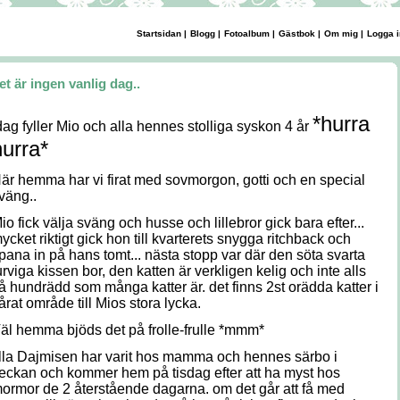
Startsidan
|
Blogg
|
Fotoalbum
|
Gästbok
|
Om mig
|
Logga i
et är ingen vanlig dag..
*hurra
dag fyller Mio och alla hennes stolliga syskon 4 år
hurra*
är hemma har vi firat med sovmorgon, gotti och en special
väng..
io fick välja sväng och husse och lillebror gick bara efter...
ycket riktigt gick hon till kvarterets snygga ritchback och
pana in på hans tomt... nästa stopp var där den söta svarta
urviga kissen bor, den katten är verkligen kelig och inte alls
å hundrädd som många katter är. det finns 2st orädda katter i
årat område till Mios stora lycka.
äl hemma bjöds det på frolle-frulle *mmm*
illa Dajmisen har varit hos mamma och hennes särbo i
eckan och kommer hem på tisdag efter att ha myst hos
ormor de 2 återstående dagarna. om det går att få med