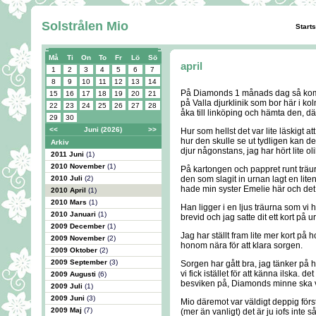
Solstrålen Mio
Start
Må
Ti
On
To
Fr
Lö
Sö
april
1
2
3
4
5
6
7
8
9
10
11
12
13
14
På Diamonds 1 månads dag så kom 
15
16
17
18
19
20
21
på Valla djurklinik som bor här i k
22
23
24
25
26
27
28
åka till linköping och hämta den, 
29
30
<<
Juni (2026)
>>
Hur som hellst det var lite läskigt at
hur den skulle se ut tydligen kan d
Arkiv
djur någonstans, jag har hört lite ol
2011 Juni
(1)
2010 November
(1)
På kartongen och pappret runt träur
2010 Juli
(2)
den som slagit in urnan lagt en lit
hade min syster Emelie här och det 
2010 April
(1)
2010 Mars
(1)
Han ligger i en ljus träurna som vi h
2010 Januari
(1)
brevid och jag satte dit ett kort på u
2009 December
(1)
Jag har ställt fram lite mer kort 
2009 November
(2)
honom nära för att klara sorgen.
2009 Oktober
(2)
2009 September
(3)
Sorgen har gått bra, jag tänker på 
vi fick istället för att känna ilska.
2009 Augusti
(6)
besviken på, Diamonds minne ska va
2009 Juli
(1)
2009 Juni
(3)
Mio däremot var väldigt deppig förs
2009 Maj
(7)
(mer än vanligt) det är ju iofs inte s