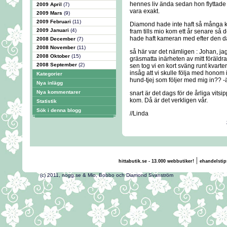
hennes liv ända sedan hon flyttade h
2009 April
(7)
vara exakt.
2009 Mars
(9)
2009 Februari
(11)
Diamond hade inte haft så många k
2009 Januari
(4)
fram tills mio kom ett år senare så 
hade haft kameran med efter den dä
2008 December
(7)
2008 November
(11)
så här var det nämligen : Johan, 
2008 Oktober
(15)
gräsmatta inärheten av mitt föräldra
2008 September
(2)
sen tog vi en kort sväng runt kvar
insåg att vi skulle följa med honom 
Kategorier
hund-tjej som följer med mig in?? -ä
Nya inlägg
Nya kommentarer
snart är det dags för de årliga vitsi
kom. Då är det verkligen vår.
Statistik
Sök i denna blogg
//Linda
|
hittabutik.se - 13.000 webbutiker!
ehandelstip
(c) 2011, nogg.se & Mio, Bobbo och Diamond Svans