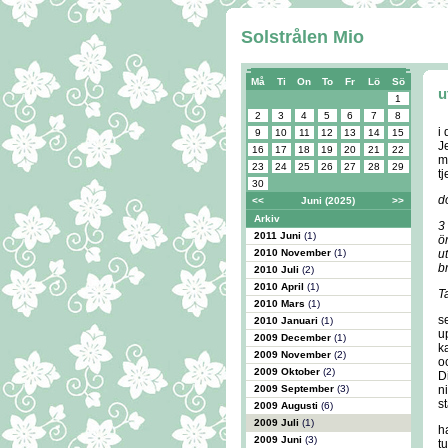
Solstrålen Mio
Må
Ti
On
To
Fr
Lö
Sö
u
1
2
3
4
5
6
7
8
i
9
10
11
12
13
14
15
J
16
17
18
19
20
21
22
m
23
24
25
26
27
28
29
tj
30
d
<<
Juni (2025)
>>
Arkiv
3
2011 Juni
(1)
ör
2010 November
(1)
u
b
2010 Juli
(2)
2010 April
(1)
T
2010 Mars
(1)
s
2010 Januari
(1)
u
2009 December
(1)
k
2009 November
(2)
o
2009 Oktober
(2)
D
2009 September
(3)
n
s
2009 Augusti
(6)
2009 Juli
(1)
h
2009 Juni
(3)
t