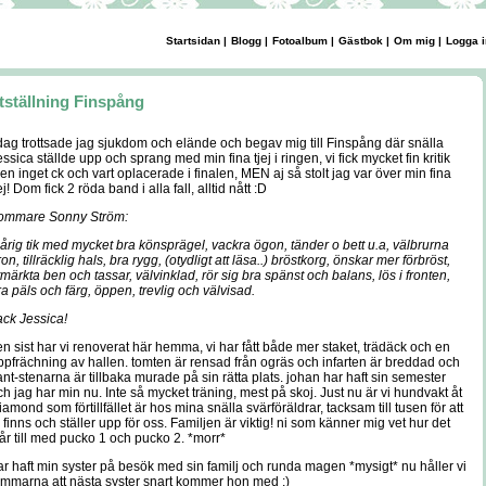
Startsidan
|
Blogg
|
Fotoalbum
|
Gästbok
|
Om mig
|
Logga i
tställning Finspång
 dag trottsade jag sjukdom och elände och begav mig till Finspång där snälla
essica ställde upp och sprang med min fina tjej i ringen, vi fick mycket fin kritik
en inget ck och vart oplacerade i finalen, MEN aj så stolt jag var över min fina
ej! Dom fick 2 röda band i alla fall, alltid nått :D
ommare Sonny Ström:
 årig tik med mycket bra könsprägel, vackra ögon, tänder o bett u.a, välbrurna
on, tillräcklig hals, bra rygg, (otydligt att läsa..) bröstkorg, önskar mer förbröst,
tmärkta ben och tassar, välvinklad, rör sig bra spänst och balans, lös i fronten,
ra päls och färg, öppen, trevlig och välvisad.
ack Jessica!
en sist har vi renoverat här hemma, vi har fått både mer staket, trädäck och en
ppfrächning av hallen. tomten är rensad från ogräs och infarten är breddad och
ant-stenarna är tillbaka murade på sin rätta plats. johan har haft sin semester
ch jag har min nu. Inte så mycket träning, mest på skoj. Just nu är vi hundvakt åt
iamond som förtillfället är hos mina snälla svärföräldrar, tacksam till tusen för att
i finns och ställer upp för oss. Familjen är viktig! ni som känner mig vet hur det
tår till med pucko 1 och pucko 2. *morr*
ar haft min syster på besök med sin familj och runda magen *mysigt* nu håller vi
ummarna att nästa syster snart kommer hon med ;)