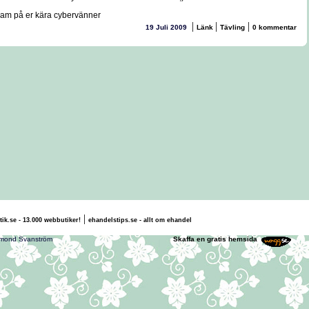
ram på er kära cybervänner
|
|
|
19 Juli 2009
Länk
Tävling
0 kommentar
|
tik.se - 13.000 webbutiker!
ehandelstips.se - allt om ehandel
 Bobbo och Diamond Svanström
Skaffa en gratis hemsida