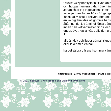
"Kusin" Ozzy har flyttat hit i vänta
och hoppar numera galant över hin
Johan så är jag inget att ha i jäm
så väljer han Johan 10 av 10 gånger, 
tänkte att vi skulle aktivera honom
en väldigt bra ideé att gömma hans
åååh nej det tog 1 minut första gå
innan han vet vart maten finns. och 
under, över, kasta iväg.. allt. den g
:D
Mio är klok och ligger gärna i sku
eller leker med en boll.
ha det så bra där ute i sommar vä
|
hittabutik.se - 13.000 webbutiker!
ehandelstip
(c) 2011, nogg.se & Mio, Bobbo och Diamond Svans