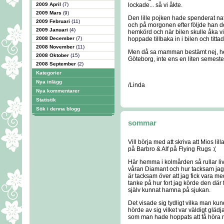
2009 April
(7)
lockade... så vi åkte.
2009 Mars
(9)
Den lille pojken hade spenderat na
2009 Februari
(11)
och på morgonen efter följde han d
2009 Januari
(4)
hemkörd och när bilen skulle åka vi
2008 December
(7)
hoppade tillbaka in i bilen och tit
2008 November
(11)
Men då sa mamman bestämt nej, herre 
2008 Oktober
(15)
Göteborg, inte ens en liten semest
2008 September
(2)
Kategorier
Nya inlägg
/Linda
Nya kommentarer
Statistik
Sök i denna blogg
sommar
Vill börja med att skriva att Mios lil
på Barbro & Alf på Flying Rugs :(
Här hemma i kolmården så rullar liv
våran Diamant och hur tacksam jag är
är tacksam över att jag fick vara m
tanke på hur fort jag körde den dä
själv kunnat hamna på sjukan.
Det visade sig tydligt vilka man ku
hörde av sig vilket var väldigt gläd
som man hade hoppats att få höra nåt