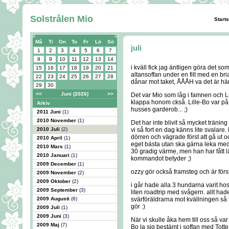
Solstrålen Mio
Start
Må
Ti
On
To
Fr
Lö
Sö
juli
1
2
3
4
5
6
7
8
9
10
11
12
13
14
i kväll fick jag äntligen göra det so
15
16
17
18
19
20
21
altansoffan under en filt med en b
22
23
24
25
26
27
28
dånar mot taket, ÅÅÅH va det är härl
29
30
<<
Juni (2026)
>>
Det var Mio som låg i famnen och Li
klappa honom ckså. Lille-Bo var 
Arkiv
husses garderob... ;)
2011 Juni
(1)
2010 November
(1)
Det har inte blivit så mycket träni
2010 Juli
(2)
vi så fort en dag känns lite svalare
dörren och vägrade först att gå ut och
2010 April
(1)
eget bästa utan ska gärna leka med 
2010 Mars
(1)
30 gradig värme, men han har fått l
2010 Januari
(1)
kommandot betyder ;)
2009 December
(1)
ozzy gör också framsteg och är förs
2009 November
(2)
2009 Oktober
(2)
i går hade alla 3 hundarna varit ho
2009 September
(3)
liten roadtrip med svågern. allt hade
2009 Augusti
(6)
svärföräldrarna mot kvällningen så f
gör :)
2009 Juli
(1)
2009 Juni
(3)
När vi skulle åka hem till oss så var
2009 Maj
(7)
Bo la sig bestämt i soffan med Tott