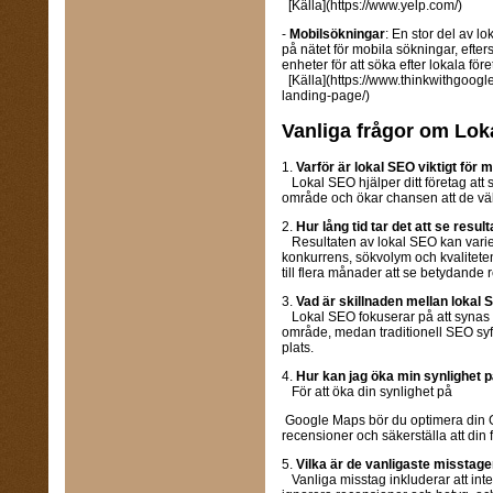
[Källa](https://www.yelp.com/)
-
Mobilsökningar
: En stor del av l
på nätet för mobila sökningar, ef
enheter för att söka efter lokala före
[Källa](https://www.thinkwithgoog
landing-page/)
Vanliga frågor om Lo
1.
Varför är lokal SEO viktigt för m
Lokal SEO hjälper ditt företag att s
område och ökar chansen att de välj
2.
Hur lång tid tar det att se resul
Resultaten av lokal SEO kan varie
konkurrens, sökvolym och kvalitete
till flera månader att se betydande r
3.
Vad är skillnaden mellan lokal 
Lokal SEO fokuserar på att synas fö
område, medan traditionell SEO syfta
plats.
4.
Hur kan jag öka min synlighet
För att öka din synlighet på
Google Maps bör du optimera din G
recensioner och säkerställa att din 
5.
Vilka är de vanligaste misstage
Vanliga misstag inkluderar att int