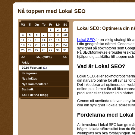
Nå toppen med Lokal SEO
Må
Ti
On
To
Fr
Lö
Sö
Lokal SEO: Optimera din nä
1
2
3
4
5
6
7
8
9
10
Lokal SEO
är en viktig strategi för 
11
12
13
14
15
16
17
i din geografiska närhet. Genom att
18
19
20
21
22
23
24
synlighet på sökmotorer som Google o
25
26
27
28
29
30
31
På SEOMonkey.se erbjuder vi skräd
hjälper dig att klättra till toppen oc
<<
Maj (2026)
>>
Arkiv
Vad är Lokal SEO?
2024 Februari
(1)
Kategorier
Lokal SEO, eller sökmotoroptimering
Nya inlägg
din närvaro online för att synas för 
Nya kommentarer
Det inkluderar att optimera din we
online-plattformar för att öka chanse
Statistik
produkter eller tjänster i din närhet.
Sök i denna blogg
Genom att använda relevanta nyckel
öka din synlighet i lokala sökresultat
Fördelarna med Lokal
Att investera i lokal SEO kan ge mån
högre i lokala sökresultat kan du öka
webbplats och öka försäljningen. An