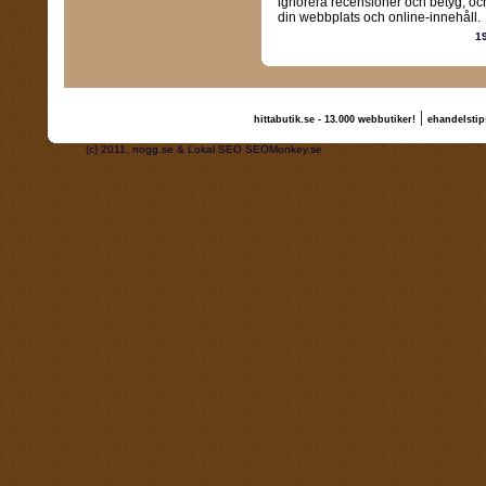
ignorera recensioner och betyg, och
din webbplats och online-innehåll.
1
|
hittabutik.se - 13.000 webbutiker!
ehandelstip
(c) 2011, nogg.se & Lokal SEO SEOMonkey.se