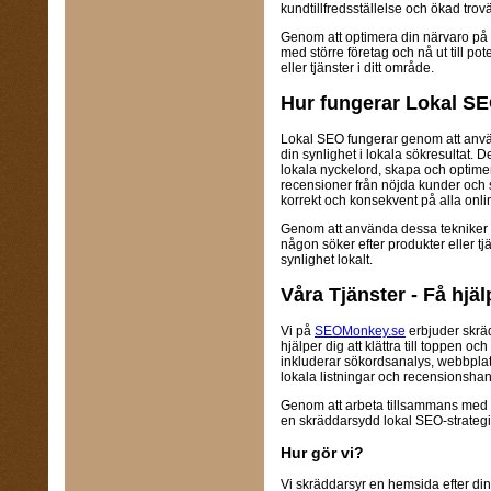
kundtillfredsställelse och ökad trovä
Genom att optimera din närvaro på 
med större företag och nå ut till pot
eller tjänster i ditt område.
Hur fungerar Lokal S
Lokal SEO fungerar genom att använd
din synlighet i lokala sökresultat. 
lokala nyckelord, skapa och optimer
recensioner från nöjda kunder och s
korrekt och konsekvent på alla onlin
Genom att använda dessa tekniker k
någon söker efter produkter eller tj
synlighet lokalt.
Våra Tjänster - Få hjä
Vi på
SEOMonkey.se
erbjuder skrä
hjälper dig att klättra till toppen oc
inkluderar sökordsanalys, webbpla
lokala listningar och recensionshan
Genom att arbeta tillsammans med 
en skräddarsydd lokal SEO-strateg
Hur gör vi?
Vi skräddarsyr en hemsida efter din