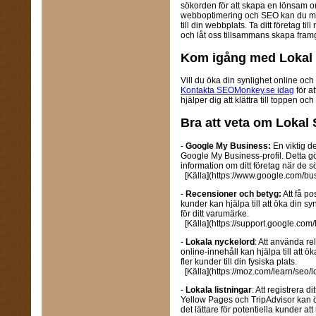
sökorden för att skapa en lönsam o
webboptimering och SEO kan du max
till din webbplats. Ta ditt företag t
och låt oss tillsammans skapa fram
Kom igång med Lokal
Vill du öka din synlighet online och l
Kontakta SEOMonkey.se idag
för a
hjälper dig att klättra till toppen oc
Bra att veta om Lokal
-
Google My Business:
En viktig d
Google My Business-profil. Detta gör 
information om ditt företag när de s
[Källa](https://www.google.com/bus
-
Recensioner och betyg:
Att få po
kunder kan hjälpa till att öka din sy
för ditt varumärke.
[Källa](https://support.google.co
-
Lokala nyckelord
: Att använda re
online-innehåll kan hjälpa till att ö
fler kunder till din fysiska plats.
[Källa](https://moz.com/learn/seo/
-
Lokala listningar
: Att registrera d
Yellow Pages och TripAdvisor kan ök
det lättare för potentiella kunder att 