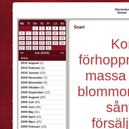
Startsida
Debatt
Må
Ti
On
To
Fr
Lö
Sö
Snart
1
2
3
4
5
6
7
8
9
10
11
12
Ko
13
14
15
16
17
18
19
20
21
22
23
24
25
26
27
28
29
30
31
<<
Juli (2026)
>>
förhopp
Arkiv
2010 Augusti
(1)
2010 Februari
(1)
massa 
2010 Januari
(10)
2009 December
(7)
2009 November
(5)
blommor
2009 Oktober
(6)
2009 September
(12)
2009 Augusti
(20)
sånt
2009 Juli
(20)
2009 Juni
(29)
2009 Maj
(31)
2009 April
(22)
försäl
2009 Mars
(25)
2009 Februari
(16)