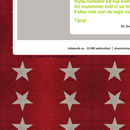
Hylla nummer ett har kom
för nummmer två! O så hitt
Fattar inte vart de tagit vä
Tjing!
25 Ja
|
hittabutik.se - 13.000 webbutiker!
ehandelstip
(c) 2011, nogg.se & Viktoria Johansson