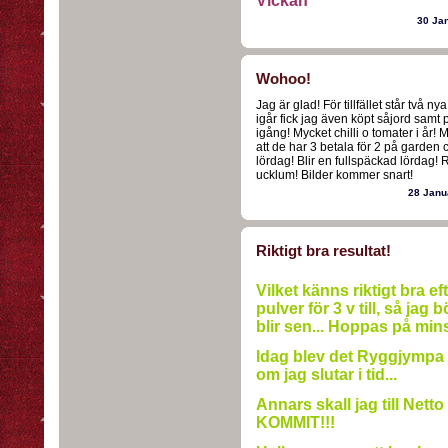
Vickan
30 Ja
Wohoo!
Jag är glad! För tillfället står två ny
igår fick jag även köpt såjord samt
igång! Mycket chilli o tomater i år
att de har 3 betala för 2 på garden c
lördag! Blir en fullspäckad lördag! R
ucklum! Bilder kommer snart!
28 Janu
Riktigt bra resultat!
Vilket känns riktigt bra ef
pulver för 3 v till, så jag 
blir sen... Hoppas på minst
Idag blev det Ryggjympa p
om jag slutar i tid...
Annars skall jag till Ne
KOMMIT!!!