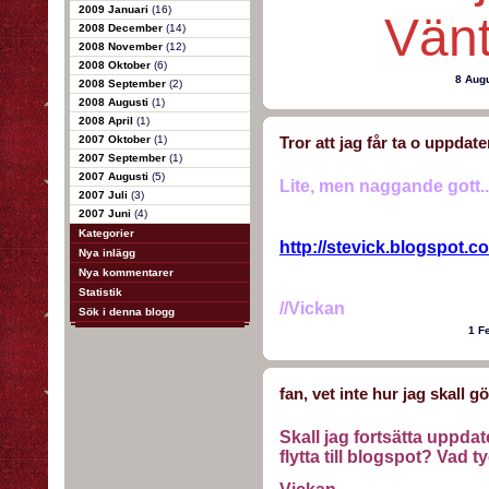
2009 Januari
(16)
Vänt
2008 December
(14)
2008 November
(12)
2008 Oktober
(6)
8 Aug
2008 September
(2)
2008 Augusti
(1)
2008 April
(1)
2007 Oktober
(1)
Tror att jag får ta o uppdate
2007 September
(1)
2007 Augusti
(5)
Lite, men naggande gott..
2007 Juli
(3)
2007 Juni
(4)
Kategorier
http://stevick.blogspot.c
Nya inlägg
Nya kommentarer
Statistik
//Vickan
Sök i denna blogg
1 F
fan, vet inte hur jag skall g
Skall jag fortsätta uppdat
flytta till blogspot? Vad t