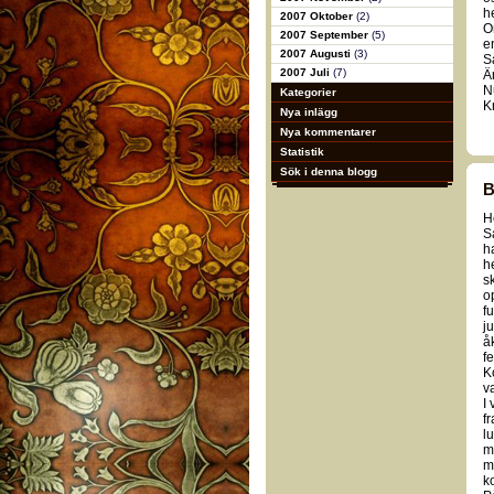
h
2007 Oktober
(2)
O
2007 September
(5)
e
2007 Augusti
(3)
S
2007 Juli
(7)
Ä
N
Kategorier
K
Nya inlägg
Nya kommentarer
Statistik
Sök i denna blogg
B
H
S
ha
h
s
o
f
j
å
fe
K
va
I
f
l
m
m
k