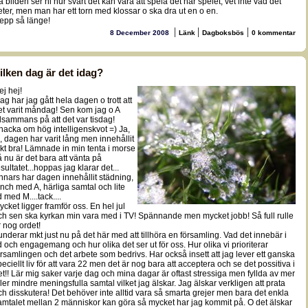
å bilden ser ni hur svårt det kan vara att spela det här spelet, vet inte vad det
eter, men man har ett torn med klossar o ska dra ut en o en.
epp så länge!
|
|
|
8 December 2008
Länk
Dagboksbös
0 kommentar
ilken dag är det idag?
ej hej!
dag har jag gått hela dagen o trott att
et varit måndag! Sen kom jag o A
illsammans på att det var tisdag!
nacka om hög intelligenskvot =) Ja,
a, dagen har varit lång men innehållit
kt bra! Lämnade in min tenta i morse
å nu är det bara att vänta på
sultatet...hoppas jag klarar det...
nnars har dagen innehållit städning,
unch med A, härliga samtal och lite
d med M....tack....
ycket ligger framför oss. En hel jul
ch sen ska kyrkan min vara med i TV! Spännande men mycket jobb! Så full rulle
r nog ordet!
underar mkt just nu på det här med att tillhöra en församling. Vad det innebär i
id och engagemang och hur olika det ser ut för oss. Hur olika vi prioriterar
örsamlingen och det arbete som bedrivs. Har också insett att jag lever ett ganska
peciellt liv för att vara 22 men det är nog bara att acceptera och se det possitiva i
et!! Lär mig saker varje dag och mina dagar är oftast stressiga men fyllda av mer
ller mindre meningsfulla samtal vilket jag älskar. Jag älskar verkligen att prata
ch disskutera! Det behöver inte alltid vara så smarta grejer men bara det enkla
amtalet mellan 2 människor kan göra så mycket har jag kommit på. O det älskar