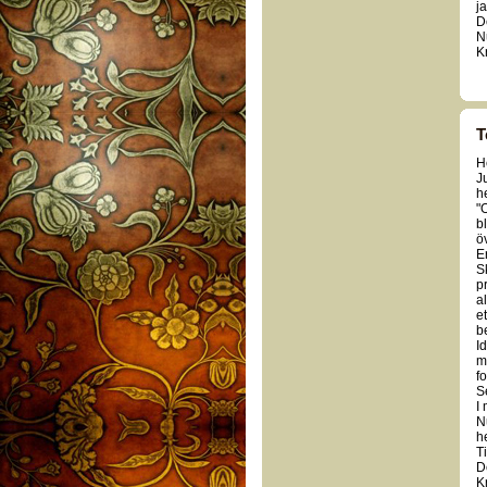
ja
D
N
K
T
H
J
h
"O
b
ö
E
S
p
a
e
b
I
m
fo
S
I
N
h
Ti
D
K