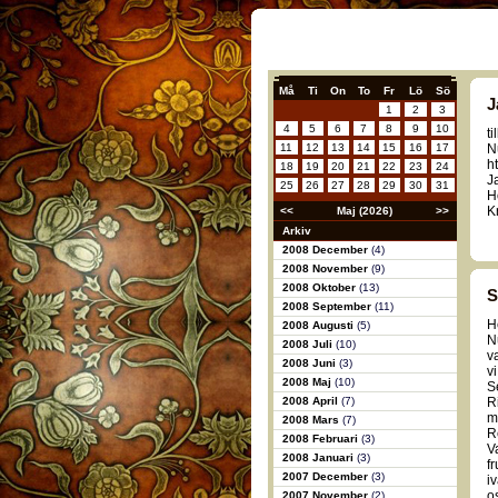
Må
Ti
On
To
Fr
Lö
Sö
J
1
2
3
4
5
6
7
8
9
10
t
11
12
13
14
15
16
17
N
h
18
19
20
21
22
23
24
J
25
26
27
28
29
30
31
Ho
K
<<
Maj (2026)
>>
Arkiv
2008 December
(4)
2008 November
(9)
2008 Oktober
(13)
S
2008 September
(11)
H
2008 Augusti
(5)
N
2008 Juli
(10)
v
2008 Juni
(3)
vi
2008 Maj
(10)
S
2008 April
(7)
R
mk
2008 Mars
(7)
R
2008 Februari
(3)
V
2008 Januari
(3)
f
2007 December
(3)
iv
os
2007 November
(2)