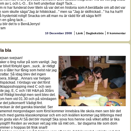
em av L och L-O... En helt underbar dag!! Tack....
m ni har funderat över titeln så var det en historia som A berättade om att det var
n som skulle säga"Jag är hitskickad..." men sa "Jag är skithickad..." ha ha ha!!!!
å hysteriskt roligt! Snacka om att man nu är rädd för att säga fel!!!
n en gång tack....
u blir det tv o Ben&Jerrys!
ram
|
|
|
10 December 2008
Länk
Dagboksbös
0 kommentar
la bla
ejsan svejsan!
aker o ting rullar på som vanligt. Jag
r blivit förkyld igen...suck.. är riktigt
es o låter hur fånig som helst när jag
krattar. Så idag blev det ingen
pera..tråkigt... Annars var helgen
ullspäckad. I lördags var det först
ulklappsshopping med C och sen
kte jag, E, C och I till H&A på 30års
st! Riktigt trevligt men sent blev det.
om hem vid 01.30 och på söndagen
r det julkonsert! Vädigt fint.
 veckan är det ganska blandat. Ser
ramemot morgondagen som först kommer innebära lite skola men sen blir det
unch med gamla klasskompisar och em och kvällen kommer jag tillbringa med
in goda vän A! Så det blir mysigt! Ska sova hos henne oxå vilket alltid är lika
ysigt!!! Resten av veckan vet jag inte så mkt om... tar dagarna lite som dom
ommer o hoppas bli frisk snart!