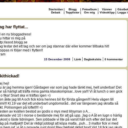
Startsidan
|
Blogg
|
Fotoalbum
|
Vänner
|
Gästbo
Debatt
|
Topplistor
|
Om mig
|
Videoklipp
|
Logga i
ag har flyttat...
ill en ny bloggadress!
u hittar ni mig på
ttp://asod.blogg.se
ag testar det ett tag och ser om jag stannar där eller kommer tillbaka hit!
ppas ni följer med i flytten!!
ram
|
|
|
15 December 2008
Länk
Dagboksbös
0 kommentar
kithickad!
ej hej!
u är jag hemma igen! Gårdagen var som jag hade tänkt mej, helt underbar! Det
ar så härligt att träffa mina gamla klasskompisar...love ya!!! Vi åt lunch o sen gick
 o fika! Snart ska vi träffas igen =)
en åkte jag till A och fick köra hennes bil för första gången!!! Hela vägen till
imi!!! Kl.19 var det ett underbart ungdomsråd.. det var längesen jag skratta så
t. Polisongen på loftet!!!! =)
esten av kvällen bestod av godis o mys med lillsyrran o A...
aknade vid 10 i morse o bestämde mej för att gå upp. Jag o A åt en lugn o härlig
rukost o läste tidningen. Sen jobbade vi lite på varsit håll och efter det bar det
äg på mattjakt!! Det är riktigt jobbigt att köpa matta...puh... 3 mattor fick vi med
s hem iaf, vi åt o provade runt dom! Blev faktiskt riktigt bra!! Vid 18 fick jag skuts