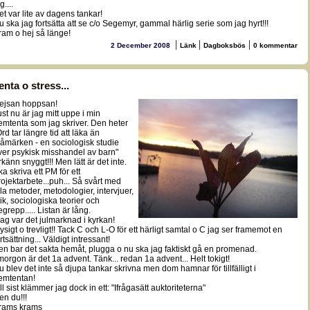
g....
et var lite av dagens tankar!
u ska jag fortsätta att se c/o Segemyr, gammal härlig serie som jag hyrt!!!
ram o hej så länge!
|
|
|
2 December 2008
Länk
Dagboksbös
0 kommentar
enta o stress...
ejsan hoppsan!
ust nu är jag mitt uppe i min
emtenta som jag skriver. Den heter
rd tar längre tid att läka än
låmärken - en sociologisk studie
ver psykisk misshandel av barn"
rkänn snyggt!!! Men lätt är det inte.
ka skriva ett PM för ett
rojektarbete...puh... Så svårt med
lla metoder, metodologier, intervjuer,
tik, sociologiska teorier och
egrepp..... Listan är lång.
dag var det julmarknad i kyrkan!
ysigt o trevligt!! Tack C och L-O för ett härligt samtal o C jag ser framemot en
rtsättning... Väldigt intressant!
en bar det sakta hemåt, plugga o nu ska jag faktiskt gå en promenad.
 morgon är det 1a advent. Tänk... redan 1a advent... Helt tokigt!
u blev det inte så djupa tankar skrivna men dom hamnar för tillfälligt i
emtentan!
ll sist klämmer jag dock in ett: "Ifrågasätt auktoriteterna"
en du!!!
rams krams