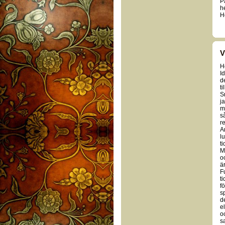
P
h
H
V
H
I
d
t
S
j
m
s
re
A
l
ti
M
o
ä
F
t
f
s
d
e
o
s