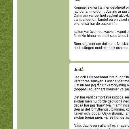
Kommer skriva lite mer detaljerat om
jag börjar imorgon... Just nu är jag 
Danmark var oerhört vackert att cyk
trampa igenom landet på en växel så 
eller ej så har de backar (!).
Italien var även det vackert, varmt o
försökte hinna med allt som fanns i
Som sagt mer om det sen... Nu ska 
ned i sängen med min bok och som
Jodå
Jag och Erik har ännu inte hunnit tr
varandras sällskap. Fast det där med
just nu har jag fått Eriks förkylnin
(hoppas jag) annars kommer väl jag
Det har varit oerhört stressigt de s
skolan men nu borde det lugna ned s
det så har jag "bara" två inlämnings
Sen är det förflyttningsutbildning, 
Italien och jobba i Oskarshamn. Tank
skolan börjar igen. Får se hur det gå
Nåja. Jag lever i alla fall och ha