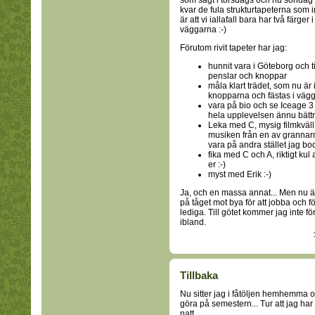
som sagt i torsdags och nu söndag 
kvar de fula strukturtapeterna som 
är att vi iallafall bara har två färger
väggarna :-)
Förutom rivit tapeter har jag:
hunnit vara i Göteborg och ti
penslar och knoppar
måla klart trädet, som nu är 
knopparna och fästas i väg
vara på bio och se Iceage 3 
hela upplevelsen ännu bätt
Leka med C, mysig filmkväll
musiken från en av grannarn
vara på andra stället jag bo
fika med C och A, riktigt kul
er :-)
myst med Erik :-)
Ja, och en massa annat... Men nu är
på tåget mot bya för att jobba och 
lediga. Till götet kommer jag inte för
ibland.
Tillbaka
Nu sitter jag i fåtöljen hemhemma oc
göra på semestern... Tur att jag ha
natt.