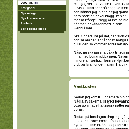
efter något nytt ställe att skriva på.
2008 Maj
(5)
Men jag vet inte. Är lite kluven. Gill
ju vissa funktioner på nogg.se men
Kategorier
sen känner jag ibland att jag gärna
Nya inlägg
bara hade en enkel blogg utan en
Nya kommentarer
massa krångel. Nogg är inte så bra
Statistik
när man använder mozilla som
webbläsare...
Sök i denna blogg
Ska fundera lite på det, har faktiskt
och se om den är något att hänga i 
gillar den så kommer adressen dyka
Nåja, nu ska jag snart åka till so
innan jag börjar jobba igen. Natten 
mindre än vanligt. Hann se klart be
gick på fyran under natten. Hårt liv 
Västkusten
Sedan jag kom till underbara Mölnda
Några av sakerna till eriks förvånin
Joze som hade haft några nätter på
göras...
Redan på torsdagen drog jag igång, 
tapeterna i sovrummet. Planen är a
nya (ännu inte inköpta) tapeter sitt