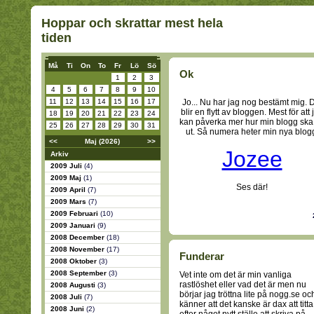
Hoppar och skrattar mest hela
tiden
Må
Ti
On
To
Fr
Lö
Sö
Ok
1
2
3
4
5
6
7
8
9
10
11
12
13
14
15
16
17
Jo... Nu har jag nog bestämt mig. 
blir en flytt av bloggen. Mest för att 
18
19
20
21
22
23
24
kan påverka mer hur min blogg ska
25
26
27
28
29
30
31
ut. Så numera heter min nya blog
<<
Maj (2026)
>>
Jozee
Arkiv
2009 Juli
(4)
2009 Maj
(1)
Ses där!
2009 April
(7)
2009 Mars
(7)
2009 Februari
(10)
2009 Januari
(9)
2008 December
(18)
2008 November
(17)
Funderar
2008 Oktober
(3)
2008 September
(3)
Vet inte om det är min vanliga
rastlöshet eller vad det är men nu
2008 Augusti
(3)
börjar jag tröttna lite på nogg.se oc
2008 Juli
(7)
känner att det kanske är dax att titta
2008 Juni
(2)