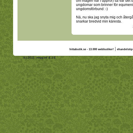
om magen var i uppror) så var det o
ungdomar som brinner för equmenia o
ungdomsförbund :-)
Nä, nu ska jag snyta mig och återgå 
snarkar bredvid min käresta.
|
hittabutik.se - 13.000 webbutiker!
ehandelstip
(c) 2011, nogg.se & J E