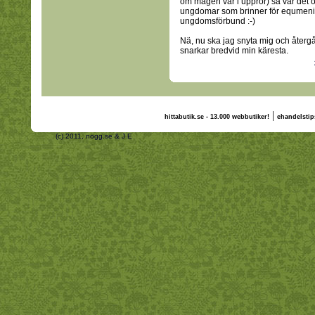
om magen var i uppror) så var det o
ungdomar som brinner för equmenia o
ungdomsförbund :-)
Nä, nu ska jag snyta mig och återgå 
snarkar bredvid min käresta.
|
hittabutik.se - 13.000 webbutiker!
ehandelstip
(c) 2011, nogg.se & J E