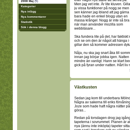
efter något nytt ställe att skriva på.
2008 Maj
(5)
Men jag vet inte. Är lite kluven. Gill
Kategorier
ju vissa funktioner på nogg.se men
Nya inlägg
sen känner jag ibland att jag gärna
bara hade en enkel blogg utan en
Nya kommentarer
massa krångel. Nogg är inte så bra
Statistik
när man använder mozilla som
Sök i denna blogg
webbläsare...
Ska fundera lite på det, har faktiskt
och se om den är något att hänga i 
gillar den så kommer adressen dyka
Nåja, nu ska jag snart åka till so
innan jag börjar jobba igen. Natten 
mindre än vanligt. Hann se klart be
gick på fyran under natten. Hårt liv 
Västkusten
Sedan jag kom till underbara Mölnda
Några av sakerna till eriks förvånin
Joze som hade haft några nätter på
göras...
Redan på torsdagen drog jag igång, 
tapeterna i sovrummet. Planen är a
nya (ännu inte inköpta) tapeter sitt