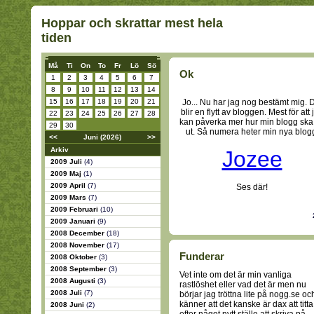
Hoppar och skrattar mest hela
tiden
Må
Ti
On
To
Fr
Lö
Sö
Ok
1
2
3
4
5
6
7
8
9
10
11
12
13
14
15
16
17
18
19
20
21
Jo... Nu har jag nog bestämt mig. 
blir en flytt av bloggen. Mest för att 
22
23
24
25
26
27
28
kan påverka mer hur min blogg ska
29
30
ut. Så numera heter min nya blog
<<
Juni (2026)
>>
Arkiv
Jozee
2009 Juli
(4)
2009 Maj
(1)
2009 April
(7)
Ses där!
2009 Mars
(7)
2009 Februari
(10)
2009 Januari
(9)
2008 December
(18)
2008 November
(17)
Funderar
2008 Oktober
(3)
2008 September
(3)
Vet inte om det är min vanliga
2008 Augusti
(3)
rastlöshet eller vad det är men nu
2008 Juli
(7)
börjar jag tröttna lite på nogg.se oc
känner att det kanske är dax att titta
2008 Juni
(2)