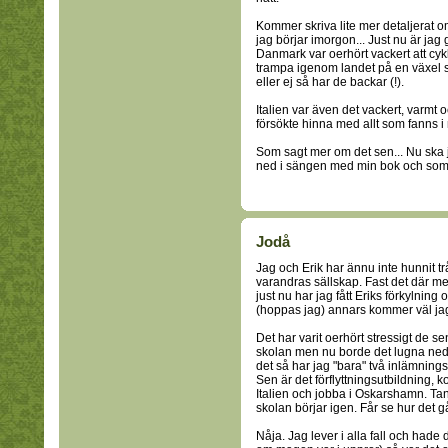
Kommer skriva lite mer detaljerat om
jag börjar imorgon... Just nu är jag 
Danmark var oerhört vackert att cyk
trampa igenom landet på en växel så 
eller ej så har de backar (!).
Italien var även det vackert, varmt o
försökte hinna med allt som fanns i
Som sagt mer om det sen... Nu ska 
ned i sängen med min bok och som
Jodå
Jag och Erik har ännu inte hunnit tr
varandras sällskap. Fast det där med
just nu har jag fått Eriks förkylnin
(hoppas jag) annars kommer väl jag
Det har varit oerhört stressigt de s
skolan men nu borde det lugna ned s
det så har jag "bara" två inlämnings
Sen är det förflyttningsutbildning, 
Italien och jobba i Oskarshamn. Tank
skolan börjar igen. Får se hur det gå
Nåja. Jag lever i alla fall och ha