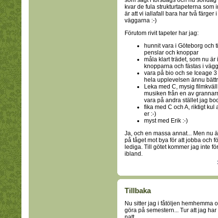
som sagt i torsdags och nu söndag 
kvar de fula strukturtapeterna som 
är att vi iallafall bara har två färger
väggarna :-)
Förutom rivit tapeter har jag:
hunnit vara i Göteborg och ti
penslar och knoppar
måla klart trädet, som nu är 
knopparna och fästas i väg
vara på bio och se Iceage 3 
hela upplevelsen ännu bätt
Leka med C, mysig filmkväll
musiken från en av grannarn
vara på andra stället jag bo
fika med C och A, riktigt kul
er :-)
myst med Erik :-)
Ja, och en massa annat... Men nu är
på tåget mot bya för att jobba och 
lediga. Till götet kommer jag inte för
ibland.
Tillbaka
Nu sitter jag i fåtöljen hemhemma oc
göra på semestern... Tur att jag ha
natt.