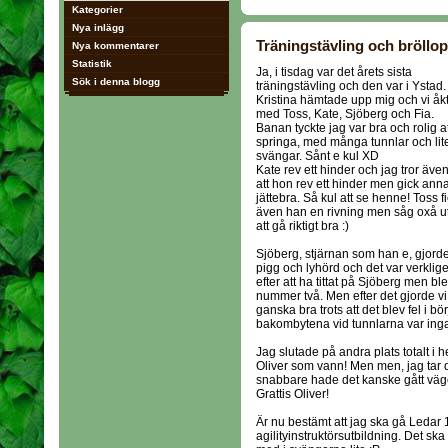
Kategorier
Nya inlägg
Träningstävling och bröllop
Nya kommentarer
Statistik
Ja, i tisdag var det årets sista
Sök i denna blogg
träningstävling och den var i Ystad.
Kristina hämtade upp mig och vi åk
med Toss, Kate, Sjöberg och Fia.
Banan tyckte jag var bra och rolig at
springa, med många tunnlar och lit
svängar. Sånt e kul XD
Kate rev ett hinder och jag tror äve
att hon rev ett hinder men gick ann
jättebra. Så kul att se henne! Toss f
även han en rivning men såg oxå u
att gå riktigt bra :)
Sjöberg, stjärnan som han e, gjorde
pigg och lyhörd och det var verklig
efter att ha tittat på Sjöberg men bl
nummer två. Men efter det gjorde vi
ganska bra trots att det blev fel i 
bakombytena vid tunnlarna var inga
Jag slutade på andra plats totalt i h
Oliver som vann! Men men, jag tar d
snabbare hade det kanske gått vägen.
Grattis Oliver!
Är nu bestämt att jag ska gå Ledar 1
agilityinstruktörsutbildning. Det ska