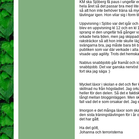
KM ska Sjöberg få paus i ungefär e
hela året så det passar bra med lite
så att hon inte behöver träna så my
tävlingar igen. Hon vilar sig i form ti
Uppvisning i Sjöbo var det igår oc
blev en uppvisning kl 12 och en k
sprang vi den ungefär två gånger va
orkade hela tiden, men jag skipp
raksträckor så att hon inte skulle l
svängarna bra, jag måste bara bli b
publiken som var där verkade i alla fa
visade upp agility. Trots det hemska
Nablus snabbjobb går framåt och ida
snabbjobb. Det var ganska nervöst me
fort ska jag säga :)
Mycket läxor i skolan e det och fler
skillnad nu från högstadiet. Jag ork
heller för den delen. Så det e faktiskt
långt mellan blogginläggen. Men ska 
fall vad det e som orsakar det. Jag 
Imorgon e det många läxor som ska l
den sista träningstävlingen för i år 
det har gått.
Ha det gött,
Johanna och terroristerna