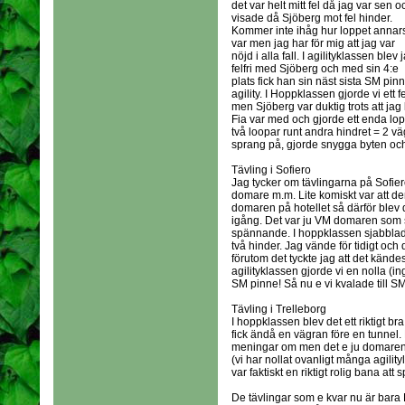
det var helt mitt fel då jag var sen o
visade då Sjöberg mot fel hinder.
Kommer inte ihåg hur loppet annar
var men jag har för mig att jag var
nöjd i alla fall. I agilityklassen blev 
felfri med Sjöberg och med sin 4:e
plats fick han sin näst sista SM pinn
agility. I Hoppklassen gjorde vi ett 
men Sjöberg var duktig trots att jag 
Fia var med och gjorde ett enda lop
två loopar runt andra hindret = 2 vä
sprang på, gjorde snygga byten och
Tävling i Sofiero
Jag tycker om tävlingarna på Sofier
domare m.m. Lite komiskt var att 
domaren på hotellet så därför blev d
igång. Det var ju VM domaren som s
spännande. I hoppklassen sjabblade 
två hinder. Jag vände för tidigt och 
förutom det tyckte jag att det kände
agilityklassen gjorde vi en nolla (i
SM pinne! Så nu e vi kvalade till SM
Tävling i Trelleborg
I hoppklassen blev det ett riktigt br
fick ändå en vägran före en tunnel
meningar om men det e ju domaren s
(vi har nollat ovanligt många agility
var faktiskt en riktigt rolig bana att 
De tävlingar som e kvar nu är bara R