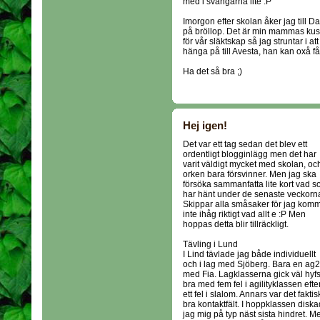
med i svängarna lite :P
Imorgon efter skolan åker jag till D
på bröllop. Det är min mammas kusin
för vår släktskap så jag struntar i at
hänga på till Avesta, han kan oxå få 
Ha det så bra ;)
Hej igen!
Det var ett tag sedan det blev ett
ordentligt blogginlägg men det har
varit väldigt mycket med skolan, oc
orken bara försvinner. Men jag ska
försöka sammanfatta lite kort vad 
har hänt under de senaste veckorn
Skippar alla småsaker för jag kom
inte ihåg riktigt vad allt e :P Men
hoppas detta blir tillräckligt.
Tävling i Lund
I Lind tävlade jag både individuellt
och i lag med Sjöberg. Bara en ag2
med Fia. Lagklasserna gick väl hyf
bra med fem fel i agilityklassen efte
ett fel i slalom. Annars var det faktis
bra kontaktfält. I hoppklassen disk
jag mig på typ näst sista hindret. M