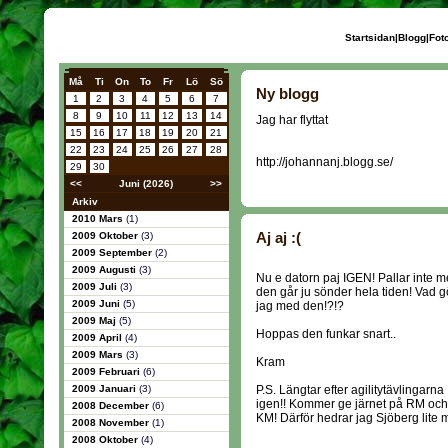
Startsidan
|
Blogg
|
Fot
Må
Ti
On
To
Fr
Lö
Sö
Ny blogg
1
2
3
4
5
6
7
8
9
10
11
12
13
14
Jag har flyttat
15
16
17
18
19
20
21
22
23
24
25
26
27
28
http://johannanj.blogg.se/
29
30
<<
Juni (2026)
>>
Arkiv
2010 Mars
(1)
Aj aj :(
2009 Oktober
(3)
2009 September
(2)
2009 Augusti
(3)
Nu e datorn paj IGEN! Pallar inte m
2009 Juli
(3)
den går ju sönder hela tiden! Vad g
2009 Juni
(5)
jag med den!?!?
2009 Maj
(5)
Hoppas den funkar snart..
2009 April
(4)
2009 Mars
(3)
Kram
2009 Februari
(6)
2009 Januari
(3)
P.S. Längtar efter agilitytävlingarna
igen!! Kommer ge järnet på RM och
2008 December
(6)
KM! Därför hedrar jag Sjöberg lite m
2008 November
(1)
2008 Oktober
(4)