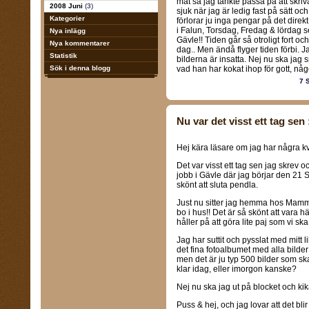
mat så jag tänkte passa på att skriva 
2008 Juni
(3)
sjuk när jag är ledig fast på sätt oc
Kategorier
förlorar ju inga pengar på det direkt
i Falun, Torsdag, Fredag & lördag s
Nya inlägg
Gävle!! Tiden går så otroligt fort oc
Nya kommentarer
dag.. Men ändå flyger tiden förbi. J
Statistik
bilderna är insatta. Nej nu ska jag
Sök i denna blogg
vad han har kokat ihop för gott, någon
7 
Nu var det visst ett tag sen 
Hej kära läsare om jag har några kv
Det var visst ett tag sen jag skrev oc
jobb i Gävle där jag börjar den 21 S
skönt att sluta pendla.
Just nu sitter jag hemma hos Mamma
bo i hus!! Det är så skönt att vara
håller på att göra lite paj som vi sk
Jag har suttit och pysslat med mitt li
det fina fotoalbumet med alla bilder 
men det är ju typ 500 bilder som ska 
klar idag, eller imorgon kanske?
Nej nu ska jag ut på blocket och kika
Puss & hej, och jag lovar att det bl