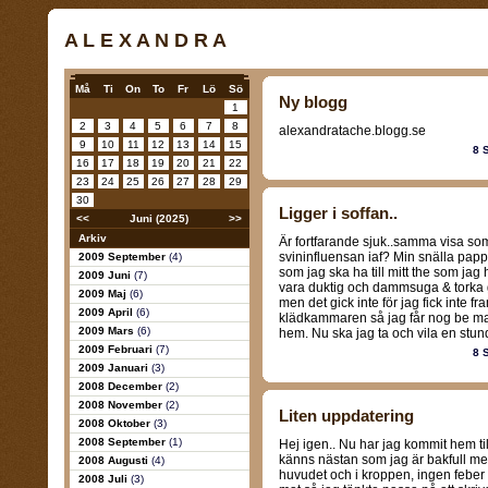
A L E X A N D R A
Må
Ti
On
To
Fr
Lö
Sö
Ny blogg
1
2
3
4
5
6
7
8
alexandratache.blogg.se
9
10
11
12
13
14
15
8 
16
17
18
19
20
21
22
23
24
25
26
27
28
29
30
Ligger i soffan..
<<
Juni (2025)
>>
Arkiv
Är fortfarande sjuk..samma visa so
svininfluensan iaf? Min snälla pap
2009 September
(4)
som jag ska ha till mitt the som jag 
2009 Juni
(7)
vara duktig och dammsuga & torka 
2009 Maj
(6)
men det gick inte för jag fick inte
2009 April
(6)
klädkammaren så jag får nog be m
2009 Mars
(6)
hem. Nu ska jag ta och vila en stund
2009 Februari
(7)
8 
2009 Januari
(3)
2008 December
(2)
2008 November
(2)
Liten uppdatering
2008 Oktober
(3)
2008 September
(1)
Hej igen.. Nu har jag kommit hem ti
känns nästan som jag är bakfull men 
2008 Augusti
(4)
huvudet och i kroppen, ingen feber 
2008 Juli
(3)