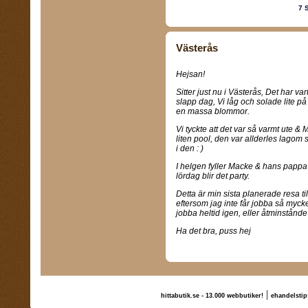
7 
Västerås
Hejsan!
Sitter just nu i Västerås, Det har vart
slapp dag, Vi låg och solade lite på
en massa blommor.
Vi tyckte att det var så varmt ute 
liten pool, den var allderles lagom s
i den : )
I helgen fyller Macke & hans pappa 
lördag blir det party.
Detta är min sista planerade resa til
eftersom jag inte får jobba så mycke
jobba heltid igen, eller åtminstånd
Ha det bra, puss hej
|
hittabutik.se - 13.000 webbutiker!
ehandelstip