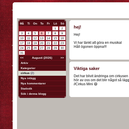
Må
Ti
On
To
Fr
Lö
Sö
hej!
1
2
3
4
5
6
7
8
9
Hej!
10
11
12
13
14
15
16
Vi har tänkt att göra en musikal
17
18
19
20
21
22
23
Håll ögonen öppna!!!
24
25
26
27
28
29
30
31
<<
Augusti (2026)
>>
Arkiv
Viktiga saker
Kategorier
cirkus
(2)
Det har blivit ändringa om cirkusen b
Nya inlägg
hör av oss om det blir något så läg
Nya kommentarer
//Cirkus Mini 😄
Statistik
Sök i denna blogg