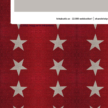
|
hittabutik.se - 13.000 webbutiker!
ehandelstip
(c) 2011, nogg.se & erik juntorp