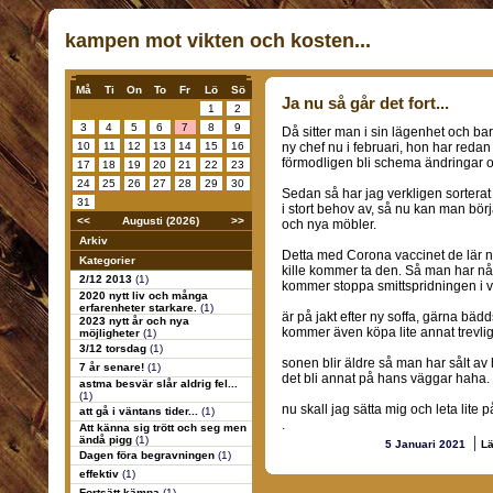
kampen mot vikten och kosten...
Må
Ti
On
To
Fr
Lö
Sö
Ja nu så går det fort...
1
2
3
4
5
6
7
8
9
Då sitter man i sin lägenhet och bar
10
11
12
13
14
15
16
ny chef nu i februari, hon har redan 
förmodligen bli schema ändringar o
17
18
19
20
21
22
23
24
25
26
27
28
29
30
Sedan så har jag verkligen sorterat 
31
i stort behov av, så nu kan man bör
<<
Augusti (2026)
>>
och nya möbler.
Arkiv
Detta med Corona vaccinet de lär 
Kategorier
kille kommer ta den. Så man har någ
2/12 2013
(1)
kommer stoppa smittspridningen i vå
2020 nytt liv och många
erfarenheter starkare.
(1)
är på jakt efter ny soffa, gärna bäd
2023 nytt år och nya
kommer även köpa lite annat trevli
möjligheter
(1)
3/12 torsdag
(1)
sonen blir äldre så man har sålt av
7 år senare!
(1)
det bli annat på hans väggar haha.
astma besvär slår aldrig fel...
(1)
nu skall jag sätta mig och leta lite p
att gå i väntans tider...
(1)
.
Att känna sig trött och seg men
|
ändå pigg
(1)
5 Januari 2021
L
Dagen föra begravningen
(1)
effektiv
(1)
Fortsätt kämpa
(1)