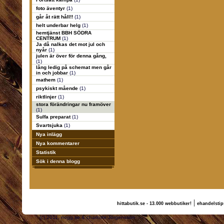
foto äventyr
(1)
går åt rätt håll!!
(1)
helt underbar helg
(1)
hemtjänst BBH SÖDRA
CENTRUM
(1)
Ja då nalkas det mot jul och
nyår
(1)
julen är över för denna gång,
(1)
lång ledig på schemat men går
in och jobbar
(1)
mathem
(1)
psykiskt mående
(1)
riktlinjer
(1)
stora förändringar nu framöver
(1)
Sulfa preparat
(1)
Svartsjuka
(1)
Nya inlägg
Nya kommentarer
Statistik
Sök i denna blogg
|
hittabutik.se - 13.000 webbutiker!
ehandelstip
(c) 2011, nogg.se & charlotte Jörgensson