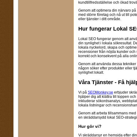
kundtillfredsställelse och ökad trovä
Genom att optimera din närvaro på 
med större företag och nå ut till pot
eller tjänster i ditt område.
Hur fungerar Lokal S
Lokal SEO fungerar genom att använd
din synlighet i lokala sökresultat. 
lokala nyckelord, skapa och optimer
recensioner från nöjda kunder och s
korrekt och konsekvent på alla onlin
Genom att använda dessa tekniker k
någon söker efter produkter eller tj
synlighet lokalt.
Våra Tjänster - Få hjä
Vi på
SEOMonkey.se
erbjuder skrä
hjälper dig att klättra till toppen oc
inkluderar sökordsanalys, webbpla
lokala listningar och recensionshan
Genom att arbeta tillsammans med 
en skräddarsydd lokal SEO-strateg
Hur gör vi?
Vi skräddarsyr en hemsida efter din