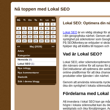
Nå toppen med Lokal SEO
Må
Ti
On
To
Fr
Lö
Sö
Lokal SEO: Optimera din nä
1
2
3
4
5
6
7
8
9
10
Lokal SEO
är en viktig strategi för 
11
12
13
14
15
16
17
i din geografiska närhet. Genom att
18
19
20
21
22
23
24
synlighet på sökmotorer som Google o
25
26
27
28
29
30
31
På SEOMonkey.se erbjuder vi skräd
hjälper dig att klättra till toppen oc
<<
Maj (2026)
>>
Arkiv
Vad är Lokal SEO?
Kategorier
Hemsida
(0)
Lokal SEO, eller sökmotoroptimering
Lokal SEO
(1)
din närvaro online för att synas för 
Nya inlägg
Det inkluderar att optimera din we
online-plattformar för att öka chanse
Nya kommentarer
produkter eller tjänster i din närhet.
Statistik
Sök i denna blogg
Genom att använda relevanta nyckel
öka din synlighet i lokala sökresultat
Fördelarna med Lokal
Att investera i lokal SEO kan ge mån
högre i lokala sökresultat kan du öka
webbplats och öka försäljningen. An