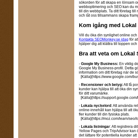
sökorden för att skapa en lönsam o
webboptimering och SEO kan du max
till din webbplats. Ta ditt företag t
och låt oss tillsammans skapa fram
Kom igång med Lokal
Vill du öka din synlighet online och l
Kontakta SEOMonkey.se idag
för a
hjälper dig att klättra till toppen oc
Bra att veta om Lokal
-
Google My Business:
En viktig d
Google My Business-profil. Detta gör 
information om ditt företag när de s
[Källa](https://www.google.com/bus
-
Recensioner och betyg:
Att få po
kunder kan hjälpa till att öka din sy
för ditt varumärke.
[Källa](https://support.google.co
-
Lokala nyckelord
: Att använda re
online-innehåll kan hjälpa till att ö
fler kunder till din fysiska plats.
[Källa](https://moz.com/learn/seo/
-
Lokala listningar
: Att registrera d
Yellow Pages och TripAdvisor kan ök
det lättare för potentiella kunder att 