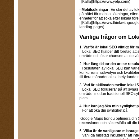
[Källa](https://www.yelp.com/)
-
Mobilsökningar
: En stor del av l
på nätet för mobila sökningar, ef
enheter för att söka efter lokala före
[Källa](https://www.thinkwithgoog
landing-page/)
Vanliga frågor om Lo
1.
Varför är lokal SEO viktigt för m
Lokal SEO hjälper ditt företag att s
område och ökar chansen att de välj
2.
Hur lång tid tar det att se resul
Resultaten av lokal SEO kan varie
konkurrens, sökvolym och kvalitete
till flera månader att se betydande r
3.
Vad är skillnaden mellan lokal 
Lokal SEO fokuserar på att synas fö
område, medan traditionell SEO syfta
plats.
4.
Hur kan jag öka min synlighet
För att öka din synlighet på
Google Maps bör du optimera din G
recensioner och säkerställa att din 
5.
Vilka är de vanligaste misstage
Vanliga misstag inkluderar att int