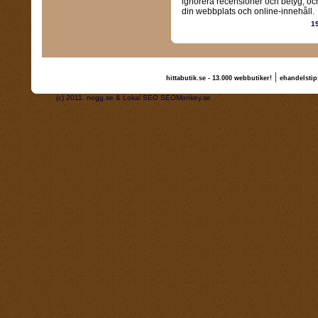
ignorera recensioner och betyg, och
din webbplats och online-innehåll.
1
|
hittabutik.se - 13.000 webbutiker!
ehandelstip
(c) 2011, nogg.se & Lokal SEO SEOMonkey.se