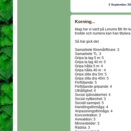
3 September 2
Korning...
Idag har vi varit på Lerums BK för
trodde och numera kan han tituler
Så här gick det:
Samarbete föremål/förare: 3
Samarbete TL: 3
Gripa ta tag 5 m: 5
Gripa ta tag 40 m: 5
Gripa hålla 5 m: 4
Gripa hålla 40 m : 4
Gripa slita dra 5m: 5
Gripa slita dra 40m: 5
Förföljande: 5
Förföljande gripande: 4
Uthållighet: 4
Social självsäkerhet: 4
Social nyfikenhet: 3
Socialt samspel: 5
Handlingsförmåga: 4
Anpassningsförmåga: 4
Koncentration: 3
Avreaktion: 5
Minnesbilder: 3
Rädsla: 3