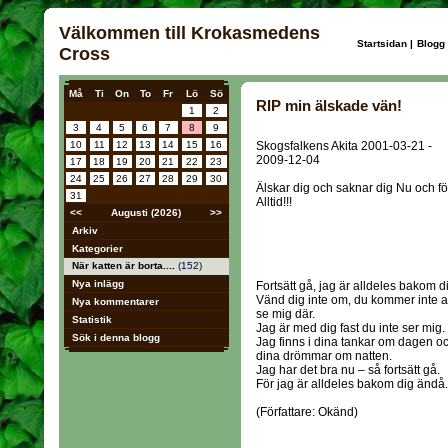
Välkommen till Krokasmedens
Startsidan
|
Blogg
Cross
Må
Ti
On
To
Fr
Lö
Sö
RIP min älskade vän!
1
2
3
4
5
6
7
8
9
10
11
12
13
14
15
16
Skogsfalkens Akita 2001-03-21 -
2009-12-04
17
18
19
20
21
22
23
24
25
26
27
28
29
30
Älskar dig och saknar dig Nu och fö
31
Alltid!!!
<<
Augusti (2026)
>>
Arkiv
Kategorier
När katten är borta....
(152)
Nya inlägg
Fortsätt gå, jag är alldeles bakom d
Vänd dig inte om, du kommer inte a
Nya kommentarer
se mig där.
Statistik
Jag är med dig fast du inte ser mig.
Sök i denna blogg
Jag finns i dina tankar om dagen oc
dina drömmar om natten.
Jag har det bra nu – så fortsätt gå.
För jag är alldeles bakom dig ändå.
(Författare: Okänd)