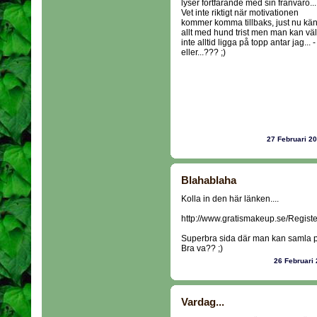
lyser fortfarande med sin frånvaro...
Vet inte riktigt när motivationen
kommer komma tillbaks, just nu kä
allt med hund trist men man kan väl
inte alltid ligga på topp antar jag... -
eller...??? ;)
27 Februari 2
Blahablaha
Kolla in den här länken....
http://www.gratismakeup.se/Regist
Superbra sida där man kan samla p
Bra va?? ;)
26 Februari
Vardag...