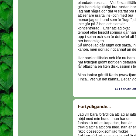
blandade resultat... Vid första tillfäll
gick han riktigt riktigt bra, sedan har
jag haft några ggr där vi startat bra 
att senare urarta lite (och med bra
menar jag en hund som är "lugn", d
inte går på 2 ben och som är
koncentrerad... Efter att jag ökat
tempot eller försökt springa går han
upp i spinn och sen är det svårt att 
ner honom igen.
Så länge jag går lugnt och sakta, 
kanon, men gör jag ngt annat än det
Har backat tillbaks och kör nu bar
har tydligen glömt bort den detaljen 
får oftast ha en liten diskusssion i bö
Mina tankar går till Kattis (www.tjor
Tinca.. Vet hur det känns.. Det är vi
11 Februari 2
Förtydligande...
Jag vill bara förtydliga att jag är jätt
nöjd med min hund - han har en
fantastisk arbetskapacitet, han är
trevlig att ha att göra med, han är e
riktig gossepojk som jag tycker
fruktansvärt mkt om men ibland är 