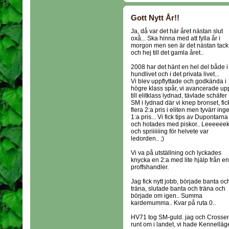
Gott Nytt År!!
Ja, då var det här året nästan slut
oxå... Ska hinna med att fylla år i
morgon men sen är det nästan tack
och hej till det gamla året..
2008 har det hänt en hel del både i
hundlivet och i det privata livet...
Vi blev uppflyttade och godkända i
högre klass spår, vi avancerade up
till elitklass lydnad, tävlade schäfer
SM i lydnad där vi knep bronset, fic
flera 2:a pris i eliten men tyvärr inge
1:a pris... Vi fick tips av Dupontarna
och hotades med piskor.. Leeeeee
och spriiiiiing för helvete var
ledorden.. ;)
Vi va på utställning och lyckades
knycka en 2:a med lite hjälp från en
proffshandler.
Jag fick nytt jobb, började banta oc
träna, slutade banta och träna och
började om igen.. Summa
kardemumma.. Kvar på ruta 0..
HV71 tog SM-guld. jag och Crossen f
runt om i landet, vi hade Kennelläger 