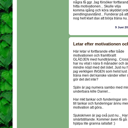
några få ggr. Jag försöker fortfaran
hitta motivationen... Skulle vilja
komma igång och köra skyddet ordent
pendlingsavstånd... Funderar på at
nog helt klart dax att börja träna nu..
9 Juni 2
Letar efter motivationen och
Här letar vi fortfarande efter både
motivationen och framförallt
GLÄDJEN med hundträning.. Cros
har nu vilat i nära 6 månader och ä
mindre nöjd med det ödet. Just nu 
jag verkligen INGEN som helst lust 
träna men det kanske vänder eller 
gör det det inte?
Själv är jag numera sambo med mi
underbara kille Daniel...
Har mkt tankar och funderingar om 
till tankar och funderingar ännu m
motivation att göra..
Sjukskriven är jag oxå just nu... Har
smärtstillande. Kommer även få gå
hjälpa lite granna iallafall :)