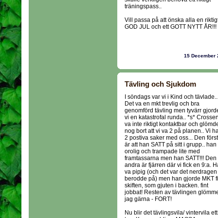
träningspass..
Vill passa på att önska alla en riktig
GOD JUL och ett GOTT NYTT ÅR!!!
15 December
Tävling och Sjukdom
I söndags var vi i Kind och tävlade..
Det va en mkt trevlig och bra
genomförd tävling men tyvärr gjord
vi en katastrofal runda.. *s* Crosse
va inte riktigt kontaktbar och glömd
nog bort att vi va 2 på planen.. Vi h
2 postiva saker med oss... Den förs
är att han SATT på sitt i grupp.. han
orolig och trampade lite med
framtassarna men han SATT!!! Den
andra är fjärren där vi fick en 9:a. 
va pipig (och det var det nerdragen
berodde på) men han gjorde MKT f
skiften, som gjuten i backen. fint
jobbat! Resten av tävlingen glömm
jag gärna - FORT!
Nu blir det tävlingsvila/ vintervila ett