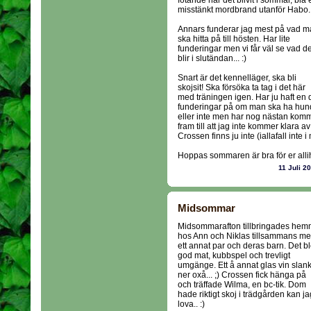
fotande har det blivit i sommar, bla 
misstänkt mordbrand utanför Habo.
Annars funderar jag mest på vad 
ska hitta på till hösten. Har lite
funderingar men vi får väl se vad de
blir i slutändan... :)
Snart är det kennelläger, ska bli
skojsit! Ska försöka ta tag i det här
med träningen igen. Har ju haft en 
funderingar på om man ska ha hun
eller inte men har nog nästan komm
fram till att jag inte kommer klara 
Crossen finns ju inte (iallafall inte
Hoppas sommaren är bra för er alli
11 Juli 2
Midsommar
Midsommarafton tillbringades he
hos Ann och Niklas tillsammans m
ett annat par och deras barn. Det b
god mat, kubbspel och trevligt
umgänge. Ett å annat glas vin slan
ner oxå... ;) Crossen fick hänga på
och träffade Wilma, en bc-tik. Dom
hade riktigt skoj i trädgården kan ja
lova.. :)