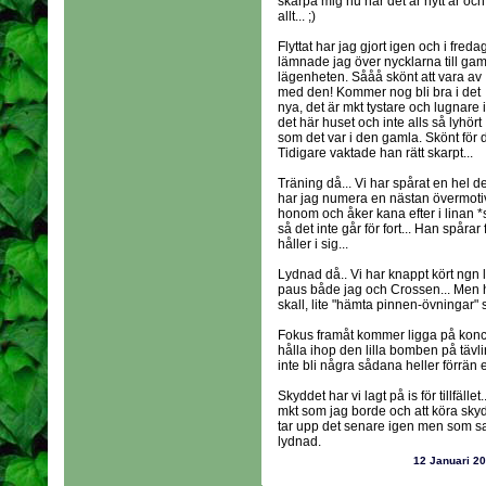
skärpa mig nu när det är nytt år och
allt... ;)
Flyttat har jag gjort igen och i freda
lämnade jag över nycklarna till ga
lägenheten. Sååå skönt att vara av
med den! Kommer nog bli bra i det
nya, det är mkt tystare och lugnare i
det här huset och inte alls så lyhört
som det var i den gamla. Skönt för 
Tidigare vaktade han rätt skarpt...
Träning då... Vi har spårat en hel d
har jag numera en nästan övermotiv
honom och åker kana efter i linan *s
så det inte går för fort... Han spårar f
håller i sig...
Lydnad då.. Vi har knappt kört ngn
paus både jag och Crossen... Men hä
skall, lite "hämta pinnen-övningar"
Fokus framåt kommer ligga på koncen
hålla ihop den lilla bomben på tävli
inte bli några sådana heller förrän en
Skyddet har vi lagt på is för tillfälle
mkt som jag borde och att köra skyd
tar upp det senare igen men som sagt
lydnad.
12 Januari 2