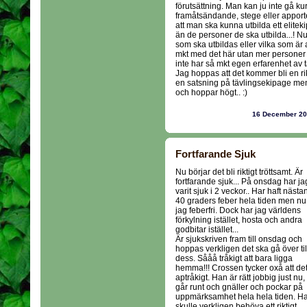
förutsättning. Man kan ju inte gå kur
framåtsändande, stege eller apporter
att man ska kunna utbilda ett elit
än de personer de ska utbilda...! Nu 
som ska utbildas eller vilka som är a
mkt med det här utan mer personer
inte har så mkt egen erfarenhet av tä
Jag hoppas att det kommer bli en rikt
en satsning på tävlingsekipage men 
och hoppar högt.. :)
16 December 2
Fortfarande Sjuk
Nu börjar det bli riktigt tröttsamt. Är
fortfarande sjuk... På onsdag har ja
varit sjuk i 2 veckor.. Har haft nästa
40 graders feber hela tiden men nu
jag feberfri. Dock har jag världens
förkylning istället, hosta och andra
godbitar istället...
Är sjukskriven fram till onsdag och
hoppas verkligen det ska gå över til
dess. Sååå tråkigt att bara ligga
hemma!!! Crossen tycker oxå att det
aptråkigt. Han är rätt jobbig just nu,
går runt och gnäller och pockar på
uppmärksamhet hela hela tiden. H
skulle verkligen behöva ett riktigt