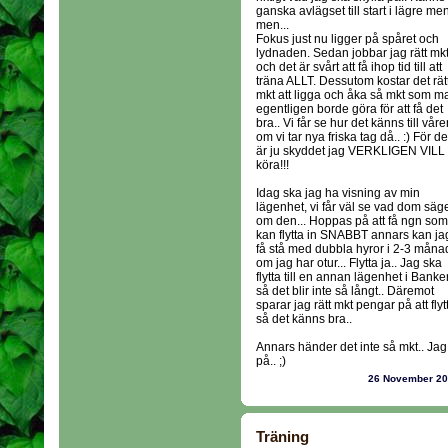
ganska avlägset till start i lägre me
men...
Fokus just nu ligger på spåret och
lydnaden. Sedan jobbar jag rätt mk
och det är svårt att få ihop tid till att
träna ALLT. Dessutom kostar det rät
mkt att ligga och åka så mkt som m
egentligen borde göra för att få det
bra.. Vi får se hur det känns till vår
om vi tar nya friska tag då.. :) För de
är ju skyddet jag VERKLIGEN VILL
köra!!!
Idag ska jag ha visning av min
lägenhet, vi får väl se vad dom säg
om den... Hoppas på att få ngn som
kan flytta in SNABBT annars kan ja
få stå med dubbla hyror i 2-3 måna
om jag har otur... Flytta ja.. Jag ska
flytta till en annan lägenhet i Banke
så det blir inte så långt.. Däremot
sparar jag rätt mkt pengar på att flyt
så det känns bra..
Annars händer det inte så mkt.. Jag 
på.. ;)
26 November 2
Träning