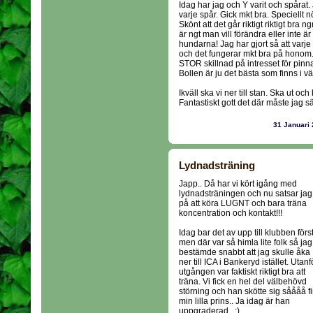
Idag har jag och Y varit och spårat.
varje spår. Gick mkt bra. Speciellt 
Skönt att det går riktigt riktigt bra n
är ngt man vill förändra eller inte ä
hundarna! Jag har gjort så att varj
och det fungerar mkt bra på honom.
STOR skillnad på intresset för pinn
Bollen är ju det bästa som finns i 
Ikväll ska vi ner till stan. Ska ut och
Fantastiskt gott det där måste jag s
31 Januari
Lydnadsträning
Japp.. Då har vi kört igång med
lydnadsträningen och nu satsar jag
på att köra LUGNT och bara träna
koncentration och kontakt!!!
Idag bar det av upp till klubben förs
men där var så himla lite folk så jag
bestämde snabbt att jag skulle åka
ner till ICA i Bankeryd istället. Utanf
utgången var faktiskt riktigt bra att
träna. Vi fick en hel del välbehövd
störning och han skötte sig såååå fi
min lilla prins.. Ja idag är han
uppgraderad.. ;)