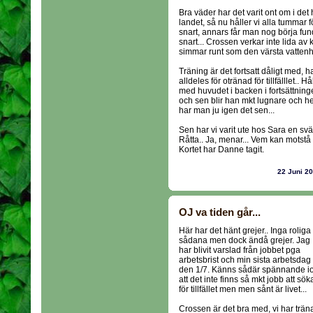
Bra väder har det varit ont om i det 
landet, så nu håller vi alla tumma
snart, annars får man nog börja fund
snart... Crossen verkar inte lida av 
simmar runt som den värsta vattenh
Träning är det fortsatt dåligt med, h
alldeles för otränad för tillfälllet..
med huvudet i backen i fortsättning
och sen blir han mkt lugnare och helt
har man ju igen det sen...
Sen har vi varit ute hos Sara en
Råtta.. Ja, menar... Vem kan motstå 
Kortet har Danne tagit.
22 Juni 2
OJ va tiden går...
Här har det hänt grejer.. Inga roliga
sådana men dock ändå grejer. Jag
har blivit varslad från jobbet pga
arbetsbrist och min sista arbetsdag
den 1/7. Känns sådär spännande i
att det inte finns så mkt jobb att sök
för tillfället men men sånt är livet...
Crossen är det bra med, vi har trän