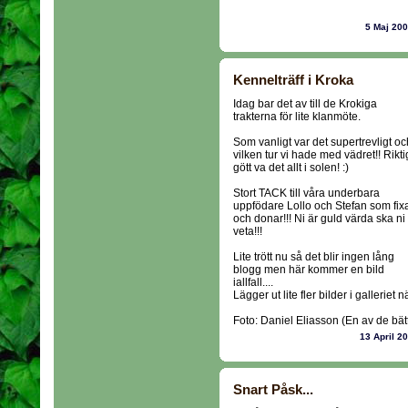
5 Maj 20
Kennelträff i Kroka
Idag bar det av till de Krokiga
trakterna för lite klanmöte.
Som vanligt var det supertrevligt oc
vilken tur vi hade med vädret!! Rikti
gött va det allt i solen! :)
Stort TACK till våra underbara
uppfödare Lollo och Stefan som fix
och donar!!! Ni är guld värda ska ni
veta!!!
Lite trött nu så det blir ingen lång
blogg men här kommer en bild
iallfall....
Lägger ut lite fler bilder i galleriet nä
Foto: Daniel Eliasson (En av de bätt
13 April 2
Snart Påsk...