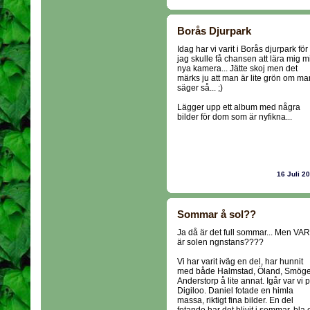
Borås Djurpark
Idag har vi varit i Borås djurpark för 
jag skulle få chansen att lära mig m
nya kamera... Jätte skoj men det
märks ju att man är lite grön om ma
säger så... ;)
Lägger upp ett album med några
bilder för dom som är nyfikna...
16 Juli 2
Sommar å sol??
Ja då är det full sommar... Men VA
är solen ngnstans????
Vi har varit iväg en del, har hunnit
med både Halmstad, Öland, Smöge
Anderstorp å lite annat. Igår var vi 
Digiloo. Daniel fotade en himla
massa, riktigt fina bilder. En del