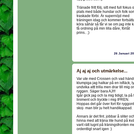
Tränade fritt följ, sitt med full fokus 
plats med både hundar och folk so
traskade förbi. Är supernöjd med
träningen idag och kommer fortsätt
köra såhär så får vi se om jag inte 
få ordning på min lilla dåre, förlåt
prins.. ;)
26 Januari 2
Aj aj aj och utmärkelse...
Var ute med Crossen och vad hände
klumpiga jag halkar på en isfläck, l
undvika attt trilla men drar till mig or
ryggen. Säger bara AJ!!!
Igår gick jag och la mig tidigt, la p
liniment och tryckte i mig IPREN.
Hoppas det går över fort för ryggont
skoj- man blir ju helt handikappad.
Annars är det fint. jobbar å sliter oc
hinna med att träna lite hund på kv
varit rätt lugnt på träningsfronten
ordentligt snart igen :)