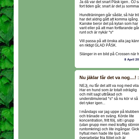
Ja då var det snart Påsk igen.. OJ s
fort tiden går, snart är det ju sommar
Hundträningen går sådär, så här tr
har det aldrig gått att komma igång.
Kanske beror det på kylan som har
varit eller på att man fortfarande gå
runt och är nykär *s*
Vill passa på att önska alla jag kän
en riktigt GLAD PÅSK.
Slänger in en bild på Crossen när h
8 April 2
Nu jäklar får det va nog....! :
NEJj, nu får det allt va nog med vilan
Har en hund som är totalt odräglig
och milt sagt uttråkad och
understimulerad *s* så nu kör vi så
det ryker igen...
I måndags var jag uppe på klubben
och tränade en sväng. Körde lite
koncentration, fritt följ, sitt i grupp
(utan grupp men med kraftig störni
runtomkring) och lite ingångar. Gick
hyfsat men hade lite ljud. Han
överarbetar fria följet och är