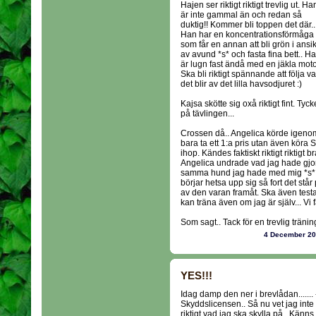
Hajen ser riktigt riktigt trevlig ut. Ha
är inte gammal än och redan så
duktig!! Kommer bli toppen det där..
Han har en koncentrationsförmåga
som får en annan att bli grön i ansik
av avund *s* och fasta fina bett.. H
är lugn fast ändå med en jäkla moto
Ska bli riktigt spännande att följa v
det blir av det lilla havsodjuret :)
Kajsa skötte sig oxå riktigt fint. Ty
på tävlingen...
Crossen då.. Angelica körde igenom 
bara ta ett 1:a pris utan även köra
ihop. Kändes faktiskt riktigt riktigt br
Angelica undrade vad jag hade gjo
samma hund jag hade med mig *s* Vå
börjar hetsa upp sig så fort det stå
av den varan framåt. Ska även test
kan träna även om jag är själv... Vi f
Som sagt.. Tack för en trevlig tränin
4 December 2
YES!!!
Idag damp den ner i brevlådan....... 
Skyddslicensen.. Så nu vet jag inte
riktigt vad jag ska skylla på.. Känns