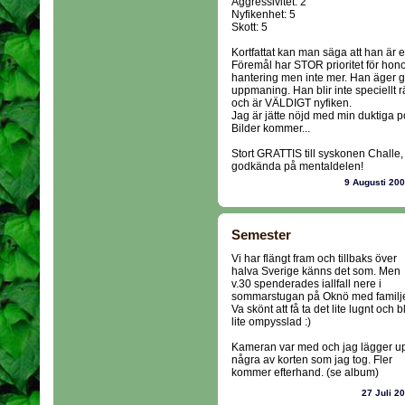
Aggressivitet: 2
Nyfikenhet: 5
Skott: 5
Kortfattat kan man säga att han är e
Föremål har STOR prioritet för honom
hantering men inte mer. Han äger g
uppmaning. Han blir inte speciellt r
och är VÄLDIGT nyfiken.
Jag är jätte nöjd med min duktiga p
Bilder kommer...
Stort GRATTIS till syskonen Chall
godkända på mentaldelen!
9 Augusti 20
Semester
Vi har flängt fram och tillbaks över
halva Sverige känns det som. Men
v.30 spenderades iallfall nere i
sommarstugan på Oknö med familj
Va skönt att få ta det lite lugnt och bl
lite ompysslad :)
Kameran var med och jag lägger u
några av korten som jag tog. Fler
kommer efterhand. (se album)
27 Juli 2