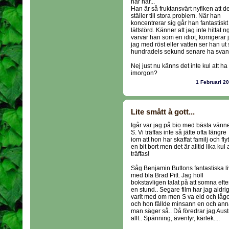
hår här...
Han är så fruktansvärt nyfiken att de
ställer till stora problem. När han
koncentrerar sig går han fantasti
lättstörd. Känner att jag inte hittat 
varvar han som en idiot, korrigerar 
jag med röst eller vatten ser han ut
hundradels sekund senare ha svanse
Nej just nu känns det inte kul att h
imorgon?
1 Februari 2
Lite smått å gott...
Igår var jag på bio med bästa vänn
S. Vi träffas inte så jätte ofta längre
iom att hon har skaffat familj och flyt
en bit bort men det är alltid lika kul a
träffas!
Såg Benjamin Buttons fantastiska li
med bla Brad Pitt. Jag höll
bokstavligen talat på att somna efte
en stund.. Segare film har jag aldri
varit med om men S va eld och låg
och hon fällde minsann en och anna
man säger så.. Då föredrar jag Aus
allt.. Spänning, äventyr, kärlek....