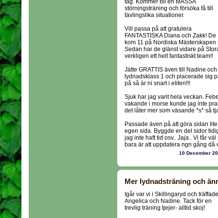
tag. Kommer bli en MASSA
störningsträning och försöka få till
tävlingslika situationer.
Vill passa på att gratulera
FANTASTISKA Diana och Zakk! De
kom 11 på Nordiska Mästerskapen i 
Sedan har de glänst vidare på Stora
verkligen ett helt fantastiskt team!!
Jätte GRATTIS även till Nadine och 
lydnadsklass 1 och placerade sig på
på så är ni snart i eliten!!!
Sjuk har jag varit hela veckan. Feb
vakande i morse kunde jag inte pr
det låter mer som väsande *s* så t
Passade även på att göra sidan lite
egen sida. Byggde en del sidor tid
jag inte haft tid osv.. Jaja.. Vi får vä
bara är att uppdatera ngn gång då oc
10 December 2
Mer lydnadsträning och änn
Igår var vi i Skillingaryd och träffad
Angelica och Nadine. Tack för en
trevlig träning tjejer- alltid skoj!