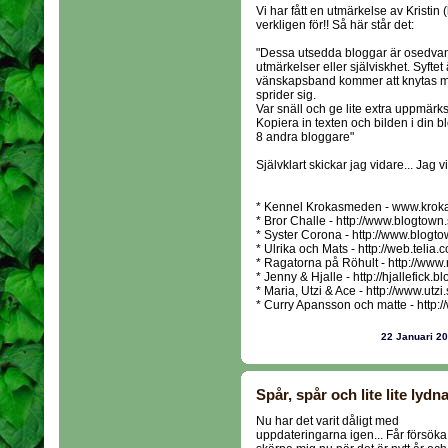
Vi har fått en utmärkelse av Kristin
verkligen för!! Så här står det:
"Dessa utsedda bloggar är osedvan
utmärkelser eller själviskhet. Syftet
vänskapsband kommer att knytas me
sprider sig.
Var snäll och ge lite extra uppmärks
Kopiera in texten och bilden i din b
8 andra bloggare"
Självklart skickar jag vidare... Jag v
* Kennel Krokasmeden - www.kro
* Bror Challe - http://www.blogtow
* Syster Corona - http://www.blogt
* Ulrika och Mats - http://web.teli
* Ragatorna på Röhult - http://www.r
* Jenny & Hjalle - http://hjallefick.b
* Maria, Utzi & Ace - http://www.utzi.
* Curry Apansson och matte - http:/
22 Januari 2
Spår, spår och lite lite lydna
Nu har det varit dåligt med
uppdateringarna igen... Får försöka