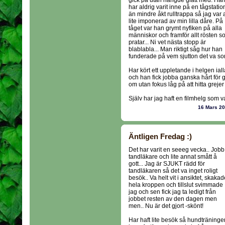
gick på utan hängde glatt med. Ha
har aldrig varit inne på en tågstatio
än mindre åkt rulltrappa så jag var a
lite imponerad av min lilla dåre. På
tåget var han grymt nyfiken på alla
människor och framför allt rösten 
pratar... Ni vet nästa stopp är
blablabla... Man riktigt såg hur han
funderade på vem sjutton det va s
Har kört ett uppletande i helgen iall
och han fick jobba ganska hårt för g
om utan fokus låg på att hitta grejer
Själv har jag haft en filmhelg som va 
16 Mars 2
Äntligen Fredag :)
Det har varit en seeeg vecka.. Jobb
tandläkare och lite annat smått å
gott... Jag är SJUKT rädd för
tandläkaren så det va inget roligt
besök.. Va helt vit i ansiktet, skakad
hela kroppen och tillslut svimmade
jag och sen fick jag ta ledigt från
jobbet resten av den dagen men
men.. Nu är det gjort -skönt!
Har haft lite besök så hundträninge