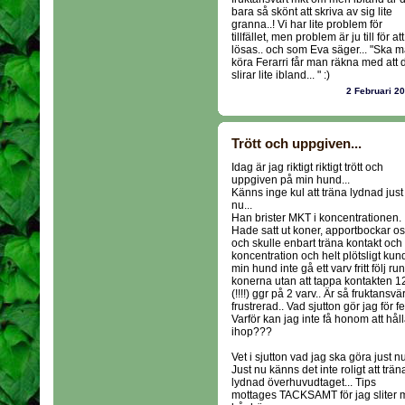
bara så skönt att skriva av sig lite
granna..! Vi har lite problem för
tillfället, men problem är ju till för att
lösas.. och som Eva säger... "Ska 
köra Ferarri får man räkna med att 
slirar lite ibland... " :)
2 Februari 2
Trött och uppgiven...
Idag är jag riktigt riktigt trött och
uppgiven på min hund...
Känns inge kul att träna lydnad just
nu...
Han brister MKT i koncentrationen.
Hade satt ut koner, apportbockar o
och skulle enbart träna kontakt och
koncentration och helt plötsligt kun
min hund inte gå ett varv fritt följ run
konerna utan att tappa kontakten 1
(!!!!) ggr på 2 varv.. Är så fruktansvär
frustrerad.. Vad sjutton gör jag för f
Varför kan jag inte få honom att hål
ihop???
Vet i sjutton vad jag ska göra just nu
Just nu känns det inte roligt att trän
lydnad överhuvudtaget... Tips
mottages TACKSAMT för jag sliter m