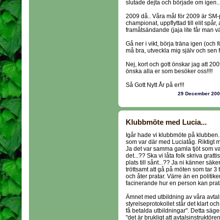
slutade dejta och började om igen.. 
2009 då.. Våra mål för 2009 är SM-p
championat, uppflyttad till elit spår, a
framåtsändande (jaja lite får man vä
Gå ner i vikt, börja träna igen (och 
må bra, utveckla mig själv och sen 
Nej, kort och gott önskar jag att 2009
önska alla er som besöker oss!!!!
Så Gott Nytt År på er!!!
29 December 20
Klubbmöte med Lucia...
Igår hade vi klubbmöte på klubben.
som var där med Luciatåg. Riktigt mys
Ja det var samma gamla tjöt som van
det...?? Ska vi låta folk skriva grat
plats till sånt...?? Ja ni känner säke
tröttsamt att gå på möten som tar 3 t
och åter pratar. Värre än en politik
facinerande hur en person kan prata
Ämnet med utbildning av våra avtalsi
styrelseprotokollet står det klart oc
få betalda utbildningar". Detta säger
"det är brukligt att avtalsinstruktör