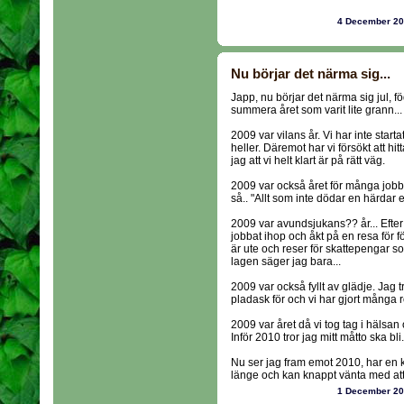
4 December 2
Nu börjar det närma sig...
Japp, nu börjar det närma sig jul, fö
summera året som varit lite grann...
2009 var vilans år. Vi har inte start
heller. Däremot har vi försökt att hit
jag att vi helt klart är på rätt väg.
2009 var också året för många jo
så.. "Allt som inte dödar en härdar e
2009 var avundsjukans?? år... Efte
jobbat ihop och åkt på en resa för 
är ute och reser för skattepengar 
lagen säger jag bara...
2009 var också fyllt av glädje. Jag
pladask för och vi har gjort många r
2009 var året då vi tog tag i hälsan 
Inför 2010 tror jag mitt måtto ska bl
Nu ser jag fram emot 2010, har en k
länge och kan knappt vänta med att l
1 December 2