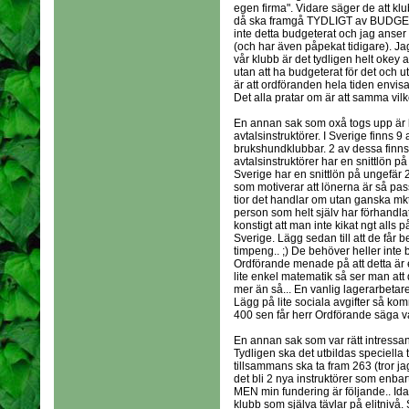
egen firma". Vidare säger de att kl
då ska framgå TYDLIGT av BUDGET 
inte detta budgeterat och jag anser 
(och har även påpekat tidigare). Ja
vår klubb är det tydligen helt okey 
utan att ha budgeterat för det och u
är att ordföranden hela tiden envis
Det alla pratar om är att samma vilk
En annan sak som oxå togs upp är hu
avtalsinstruktörer. I Sverige finns 9
brukshundklubbar. 2 av dessa finn
avtalsinstruktörer har en snittlön p
Sverige har en snittlön på ungefär 
som motiverar att lönerna är så pas
tior det handlar om utan ganska mkt 
person som helt själv har förhandlat
konstigt att man inte kikat ngt alls 
Sverige. Lägg sedan till att de får b
timpeng.. ;) De behöver heller inte
Ordförande menade på att detta är e
lite enkel matematik så ser man att det
mer än så... En vanlig lagerarbetar
Lägg på lite sociala avgifter så ko
400 sen får herr Ordförande säga va
En annan sak som var rätt intressan
Tydligen ska det utbildas speciella 
tillsammans ska ta fram 263 (tror ja
det bli 2 nya instruktörer som enbar
MEN min fundering är följande.. Idag
klubb som själva tävlar på elitnivå. 