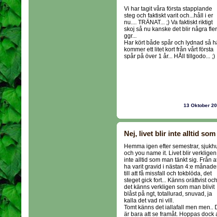
Vi har tagit våra första stapplande
steg och faktiskt varit och...håll i er
nu.... TRÄNAT... ;) Va faktiskt riktigt
skoj så nu kanske det blir några fler
ggr...
Har kört både spår och lydnad så h
kommer ett litet kort från vårt första
spår på över 1 år... HÅll tillgodo... ;)
13 Oktober 2
Nej, livet blir inte alltid so
Hemma igen efter semestrar, sjukh
och you name it. Livet blir verkligen
inte alltid som man tänkt sig. Från at
ha varit gravid i nästan 4:e månad
till att få missfall och tokblöda, det
steget gick fort... Känns orättvist oc
det känns verkligen som man blivit
blåst på ngt, totallurad, snuvad, ja
kalla det vad ni vill.
Tomt känns det iallafall men men.. 
är bara att se framåt. Hoppas dock a