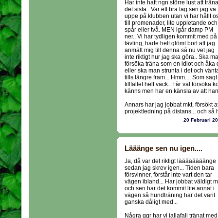
Har inte haft ngn större lust att trän
det sista.. Var ett bra tag sen jag va
uppe på klubben utan vi har hållt o
till promenader, lite uppletande och 
spår eller två. MEN igår damp PM
ner.. Vi har tydligen kommit med på
tävling, hade helt glömt bort att jag
anmält mig till denna så nu vet jag
inte riktigt hur jag ska göra.. Ska m
försöka träna som en idiot och åka d
eller ska man strunta i det och vänt
tills längre fram... Hmm.... Som sagt.
tillfället helt väck.. Får väl försö
känns men har en känsla av att h
Annars har jag jobbat mkt, försökt at
projektledning på distans... och så ha
20 Februari 2
Lääänge sen nu igen....
Ja, då var det riktigt läääääääänge
sedan jag skrev igen... Tiden bara
försvinner, förstår inte vart den tar
vägen ibland... Har jobbat väldigt m
och sen har det kommit lite annat i
vägen så hundträning har det varit
ganska dåligt med...
Några ggr har vi iallafall tränat med