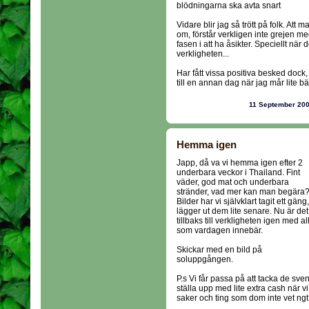
blödningarna ska avta snart
Vidare blir jag så trött på folk. Att 
om, förstår verkligen inte grejen m
fasen i att ha åsikter. Speciellt n
verkligheten...
Har fått vissa positiva besked dock,
till en annan dag när jag mår lite bät
11 September 20
Hemma igen
Japp, då va vi hemma igen efter 2
underbara veckor i Thailand. Fint
väder, god mat och underbara
stränder, vad mer kan man begära
Bilder har vi självklart tagit ett gäng,
lägger ut dem lite senare. Nu är det
tillbaks till verkligheten igen med all
som vardagen innebär.
Skickar med en bild på
soluppgången.
P.s Vi får passa på att tacka de sve
ställa upp med lite extra cash när vi 
saker och ting som dom inte vet ngt 