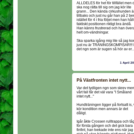
ALLDELES för het för tillfället men 
ska nog rätta till sig om jag kör lite
grann... Den kända cirkushunden ä
tillbaks och just nu går han på 2 be
istället för 4 i fria följet men han hål
faktiskt positionen riktigt bra ändå.
Han känns frustrerad och han övera
helt om-vändningar.
Ska sparka igång mig lite så jag ko
just nu är TRÄNINGSKOMPISAR!!! De
det ngn som är sugen så hör av er...
1 April 2
På Västfronten intet nytt...
Var det tydligen ngn som skrev men
vårt fall får det väl vara "I Småland
intet nytt..."
Hundträningen ligger på fortsatt is, 
kör kondition men annars är det
dåligt.
Igår åkte Crossen rulltrappa och tå
för första gången och det gick bara
finfint, han tvekade inte ens när jag