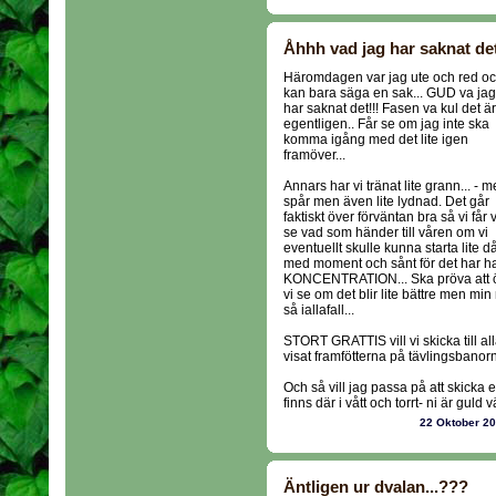
Åhhh vad jag har saknat de
Häromdagen var jag ute och red o
kan bara säga en sak... GUD va jag
har saknat det!!! Fasen va kul det är
egentligen.. Får se om jag inte ska
komma igång med det lite igen
framöver...
Annars har vi tränat lite grann... - m
spår men även lite lydnad. Det går
faktiskt över förväntan bra så vi får 
se vad som händer till våren om vi
eventuellt skulle kunna starta lite d
med moment och sånt för det har han 
KONCENTRATION... Ska pröva att öka
vi se om det blir lite bättre men mi
så iallafall...
STORT GRATTIS vill vi skicka till al
visat framfötterna på tävlingsbanorna 
Och så vill jag passa på att skicka 
finns där i vått och torrt- ni är guld v
22 Oktober 2
Äntligen ur dvalan...???