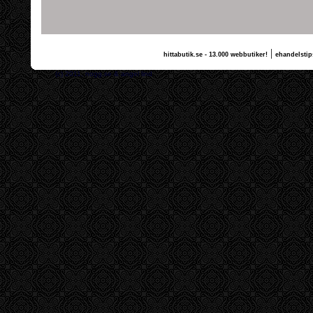
|
hittabutik.se - 13.000 webbutiker!
ehandelstip
(c) 2011, nogg.se & angel lind