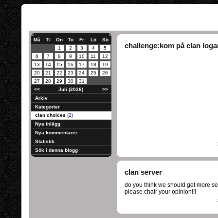
Må
Ti
On
To
Fr
Lö
Sö
challenge:kom på clan logan
1
2
3
4
5
6
7
8
9
10
11
12
13
14
15
16
17
18
19
20
21
22
23
24
25
26
27
28
29
30
31
<<
Juli (2026)
>>
Arkiv
Kategorier
clan choices
(2)
Nya inlägg
Nya kommentarer
Statistik
Sök i denna blogg
clan server
do you think we should get more s
please chair your opinion!!!