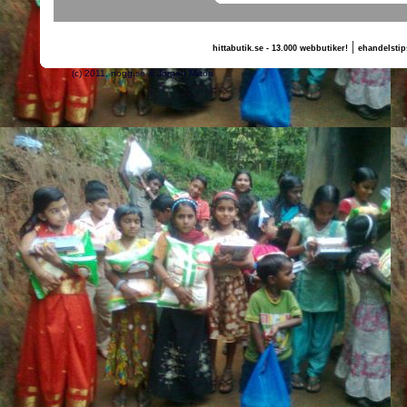
|
hittabutik.se - 13.000 webbutiker!
ehandelstip
(c) 2011, nogg.se & Jörgen Milton