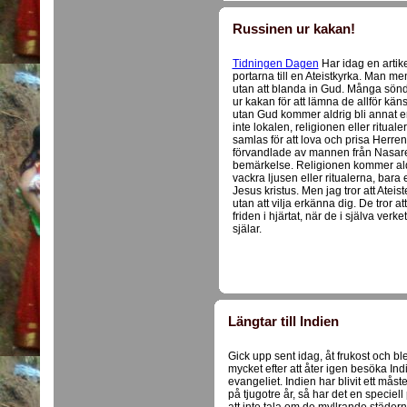
Russinen ur kakan!
Tidningen Dagen
Har idag en artike
portarna till en Ateistkyrka. Man me
utan att blanda in Gud. Många sönd
ur kakan för att lämna de allför kän
utan Gud kommer aldrig bli annat e
inte lokalen, religionen eller ritu
samlas för att lova och prisa Herre
förvandlade av mannen från Nasaret.
bemärkelse. Religionen kommer aldr
vackra ljusen eller ritualerna, bara 
Jesus kristus. Men jag tror att Ate
utan att vilja erkänna dig. De tror 
friden i hjärtat, när de i själva verke
själar.
Längtar till Indien
Gick upp sent idag, åt frukost och bl
mycket efter att åter igen besöka In
evangeliet. Indien har blivit ett måst
på tjugotre år, så har det en speciell