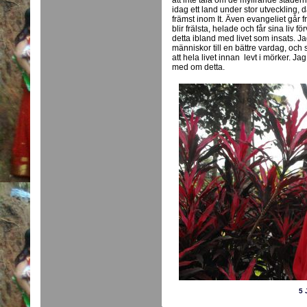
att inte tala om de myllrande städe
idag ett land under stor utveckling,
främst inom It. Även evangeliet går f
blir frälsta, helade och får sina liv 
detta ibland med livet som insats. Ja
människor till en bättre vardag, och 
att hela livet innan levt i mörker. Jag
med om detta.
5 