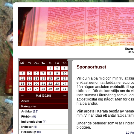
Starts
Deba
Må
Ti
On
To
Fr
Lö
Sö
Sponsorhuset
1
2
3
4
5
6
7
8
9
10
Vill du hjälpa mig och min fru att ku
11
12
13
14
15
16
17
enklast genom att ladda ner ett pro
18
19
20
21
22
23
24
från någon ansluten webbutik till
25
26
27
28
29
30
31
skärmen. Där du kan välja om du vil
liten summa i återbäring som du och 
<<
Maj (2026)
>>
att det kostar dig något. Men för os
Arkiv
hjälpa andra.
Kategorier
Vårt arbete i Kerala består av he
Artiklar
(12)
mm. Vi har idag ett antal fattiga fam
Förbön
(0)
Indienmission
(4)
Under de perioder som vi är i Indie
Nyheter
(5)
bloggen.
Personligt
(8)
10 Fe