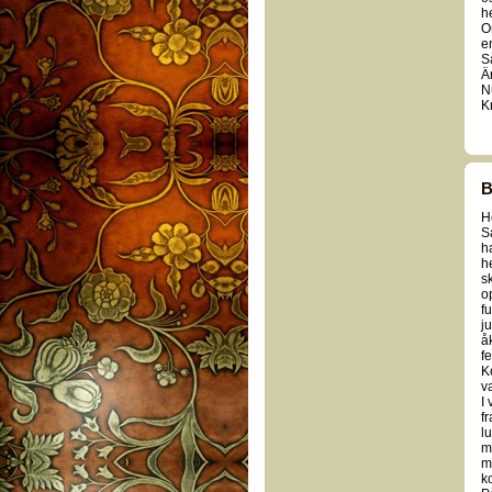
h
O
e
S
Ä
N
K
B
H
S
ha
h
s
o
f
j
å
fe
K
va
I
f
l
m
m
k