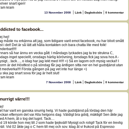
kriver snart igen!
ram kram
|
|
|
13 November 2008
Länk
Dagboksbös
0 kommentar
ddicted to facebook...
ej hej!
ag måste nu erkänna att jag, som tidigare varit emot facebook, nu har blivit smått
st i det! Det är så lätt att hålla kontakten och bara chatta lite med folk!
nderbart!!!!
nnars så har ännu en vecka gått. I måndags lyckades jag ta tre strukna C,
isdags inget speciellt, onsdags härlig körövning, torsdags fick jag sova hos A -
ysigt....tack...., o idag har jag lekt med H!!! =) Så en lagom och mysig vecka!! I
orrn är det Höstfest o på söndag får jag äntligen sitta ner en hel gudstjänst utan
tt medverka!!!! Första gången på jag vet inte hur länge =)
u ska jag snart sova för jag är helt slut!
ram kram
|
|
|
7 November 2008
Länk
Dagboksbös
0 kommentar
nurrigt värre!!!
ej!
et har varit en ganska snurrig helg. Vi hade gudstjänst på lördag den här
eckan eftersom det var Alla helgons dag. Väldigt bra gdstj, mäktigt! Sen åkte jag
ed A hem, åt o tog det lugnt. Tack....
id 19 körde hon mej till J som hade tjejkväll! Mysigt och roligt! Tack för en trevlig
väll. Vid 02 åkte jag o C hem till mej och sov. Idag åt vi frukost på Espresso