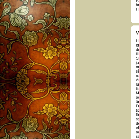
P
h
H
V
H
I
d
t
S
j
m
s
re
A
l
ti
M
o
ä
F
t
f
s
d
e
o
s