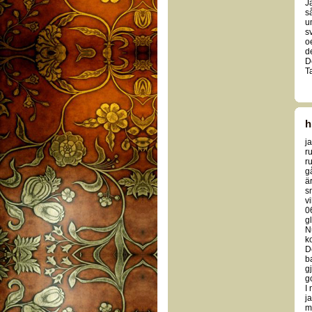
J
s
u
s
o
d
D
Ta
j
r
ru
g
ä
s
v
06
gl
N
k
D
b
gj
go
I
j
m