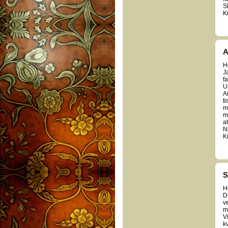
S
K
A
H
J
fa
U
A
t
m
m
a
N
K
S
H
D
v
m
V
k