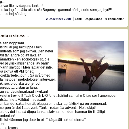
g....
et var lite av dagens tankar!
u ska jag fortsätta att se c/o Segemyr, gammal härlig serie som jag hyrt!!!
ram o hej så länge!
|
|
|
2 December 2008
Länk
Dagboksbös
0 kommentar
enta o stress...
ejsan hoppsan!
ust nu är jag mitt uppe i min
emtenta som jag skriver. Den heter
rd tar längre tid att läka än
låmärken - en sociologisk studie
ver psykisk misshandel av barn"
rkänn snyggt!!! Men lätt är det inte.
ka skriva ett PM för ett
rojektarbete...puh... Så svårt med
lla metoder, metodologier, intervjuer,
tik, sociologiska teorier och
egrepp..... Listan är lång.
dag var det julmarknad i kyrkan!
ysigt o trevligt!! Tack C och L-O för ett härligt samtal o C jag ser framemot en
rtsättning... Väldigt intressant!
en bar det sakta hemåt, plugga o nu ska jag faktiskt gå en promenad.
 morgon är det 1a advent. Tänk... redan 1a advent... Helt tokigt!
u blev det inte så djupa tankar skrivna men dom hamnar för tillfälligt i
emtentan!
ll sist klämmer jag dock in ett: "Ifrågasätt auktoriteterna"
en du!!!
rams krams