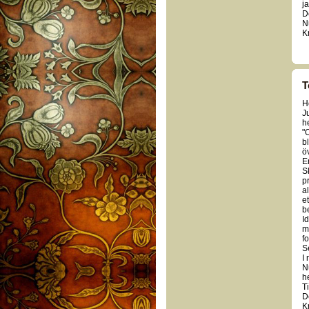
ja
D
N
K
T
H
J
h
"O
b
ö
E
S
p
a
e
b
I
m
fo
S
I
N
h
Ti
D
K