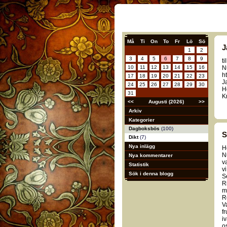
Må
Ti
On
To
Fr
Lö
Sö
J
1
2
3
4
5
6
7
8
9
t
10
11
12
13
14
15
16
N
h
17
18
19
20
21
22
23
J
24
25
26
27
28
29
30
Ho
31
K
<<
Augusti (2026)
>>
Arkiv
Kategorier
Dagboksbös
(100)
S
Dikt
(7)
Nya inlägg
H
N
Nya kommentarer
v
Statistik
vi
Sök i denna blogg
S
R
mk
R
V
f
iv
os