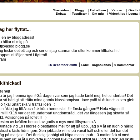
Startsidan
|
Blogg
|
Fotoalbum
|
Vänner
|
Gästbo
Debatt
|
Topplistor
|
Om mig
|
Videoklipp
|
Logga i
ag har flyttat...
ill en ny bloggadress!
u hittar ni mig på
ttp://asod.blogg.se
ag testar det ett tag och ser om jag stannar där eller kommer tillbaka hit!
ppas ni följer med i flytten!!
ram
|
|
|
15 December 2008
Länk
Dagboksbös
0 kommentar
kithickad!
ej hej!
u är jag hemma igen! Gårdagen var som jag hade tänkt mej, helt underbar! Det
ar så härligt att träffa mina gamla klasskompisar...love ya!!! Vi åt lunch o sen gick
 o fika! Snart ska vi träffas igen =)
en åkte jag till A och fick köra hennes bil för första gången!!! Hela vägen till
imi!!! Kl.19 var det ett underbart ungdomsråd.. det var längesen jag skratta så
t. Polisongen på loftet!!!! =)
esten av kvällen bestod av godis o mys med lillsyrran o A...
aknade vid 10 i morse o bestämde mej för att gå upp. Jag o A åt en lugn o härlig
rukost o läste tidningen. Sen jobbade vi lite på varsit håll och efter det bar det
äg på mattjakt!! Det är riktigt jobbigt att köpa matta...puh... 3 mattor fick vi med
s hem iaf, vi åt o provade runt dom! Blev faktiskt riktigt bra!! Vid 18 fick jag skuts