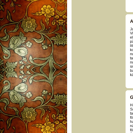
A
J
V
el
p
li
k
n
t
n
s
b
kä
G
H
S
t
f
h
n
f