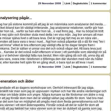
|
|
|
29 November 2008
Länk
Dagboksbös
1 kommentar
nalysering pågår...
ag har på sistone kommit på att jag är en människa som analyserar det mesta....
ilket ibland kan bli väldigt irriterande. Jag analyserar relationer, varför gör han
ler hon så... varför sa han eller hon så... o vad finns jag... Har nu börjat bli trött
å mej själv och försöker sluta med detta i en viss mån. Jag tror annars att man
te missar själva livet o att bara leva. Det är ngt jag lärt mej av en nära vän...
onsten att bara vara o leva i nuet... Ngt hon också påpekar då o då för mej "lev i
uet Anna" vilket är bra eftersom jag väldigt ofta är tre dagar längre fram i
ankarna. Det är sällan vi unnar oss det och också vågar det. Att bara leva just
u... Kanske är det också svårt eftersom vi lever i ett samhälle som ständigt rör på
ig o vi behöver ständigt fatta nya beslut. Men nån gång då och då, unna dig att
ara vara, svara inte i telefonen o tillbringa den där stunden med nån du håller
r, eller kanske helt själv för en gång skull, o bara njut av att leva i nuet.
|
|
|
21 November 2008
Länk
Dagboksbös
1 kommentar
eneration och ålder
andlade ett av dagens workshopar om. Oerhört intressant får jag säga.
ärskillt när man som jag är uppvuxen i kyrkan och har lite andra värderingar och
ankar om både äldre och yngre. Några kursare sa lite fördomar om äldre o nog
ör att jag förstår dom men det är väldigt sällan jag utsätts för dom. Vad bra man
ar det som har en möjlighet att umgås med dom flesta generationerna och har
ära vänner i ett stort åldersspektra. Förstår också att det är svårt för dom att
örstå att jag faktiskt har nära vänner som är mer än dubbelt så gamla som jag.