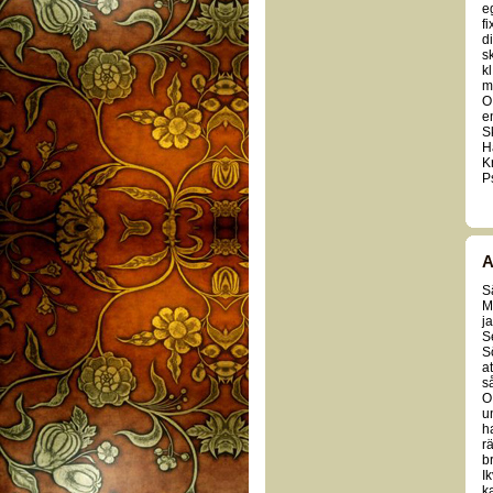
e
fi
d
sk
kl
m
O
e
S
H
K
P
A
S
M
ja
S
S
a
så
O
u
h
r
b
I
k