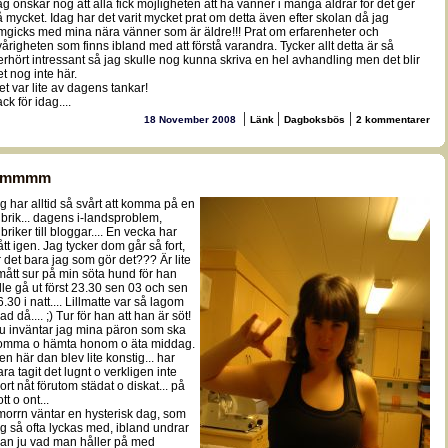
ag önskar nog att alla fick möjligheten att ha vänner i många åldrar för det ger
å mycket. Idag har det varit mycket prat om detta även efter skolan då jag
mgicks med mina nära vänner som är äldre!!! Prat om erfarenheter och
vårigheten som finns ibland med att förstå varandra. Tycker allt detta är så
erhört intressant så jag skulle nog kunna skriva en hel avhandling men det blir
et nog inte här.
et var lite av dagens tankar!
ck för idag....
|
|
|
18 November 2008
Länk
Dagboksbös
2 kommentarer
hmmmm
ag har alltid så svårt att komma på en
ubrik... dagens i-landsproblem,
briker till bloggar.... En vecka har
ått igen. Jag tycker dom går så fort,
r det bara jag som gör det??? Är lite
mått sur på min söta hund för han
ille gå ut först 23.30 sen 03 och sen
.30 i natt.... Lillmatte var så lagom
ad då.... ;) Tur för han att han är söt!
u inväntar jag mina päron som ska
omma o hämta honom o äta middag.
en här dan blev lite konstig... har
ara tagit det lugnt o verkligen inte
ort nåt förutom städat o diskat... på
tt o ont...
 morrn väntar en hysterisk dag, som
ag så ofta lyckas med, ibland undrar
an ju vad man håller på med