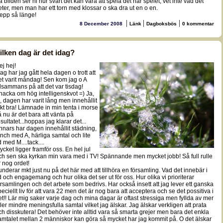
å bilden ser ni hur svårt det kan vara att spela det här spelet, vet inte vad det
eter, men man har ett torn med klossar o ska dra ut en o en.
epp så länge!
|
|
|
8 December 2008
Länk
Dagboksbös
0 kommentar
ilken dag är det idag?
ej hej!
dag har jag gått hela dagen o trott att
et varit måndag! Sen kom jag o A
illsammans på att det var tisdag!
nacka om hög intelligenskvot =) Ja,
a, dagen har varit lång men innehållit
kt bra! Lämnade in min tenta i morse
å nu är det bara att vänta på
sultatet...hoppas jag klarar det...
nnars har dagen innehållit städning,
unch med A, härliga samtal och lite
d med M....tack....
ycket ligger framför oss. En hel jul
ch sen ska kyrkan min vara med i TV! Spännande men mycket jobb! Så full rulle
r nog ordet!
underar mkt just nu på det här med att tillhöra en församling. Vad det innebär i
id och engagemang och hur olika det ser ut för oss. Hur olika vi prioriterar
örsamlingen och det arbete som bedrivs. Har också insett att jag lever ett ganska
peciellt liv för att vara 22 men det är nog bara att acceptera och se det possitiva i
et!! Lär mig saker varje dag och mina dagar är oftast stressiga men fyllda av mer
ller mindre meningsfulla samtal vilket jag älskar. Jag älskar verkligen att prata
ch disskutera! Det behöver inte alltid vara så smarta grejer men bara det enkla
amtalet mellan 2 människor kan göra så mycket har jag kommit på. O det älskar