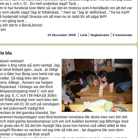
em av L och L-O... En helt underbar dag!! Tack....
m ni har funderat över titeln så var det en historia som A berättade om att det var
n som skulle säga"Jag är hitskickad..." men sa "Jag är skithickad..." ha ha ha!!!!
å hysteriskt roligt! Snacka om att man nu är rädd för att säga fel!!!
n en gång tack....
u blir det tv o Ben&Jerrys!
ram
|
|
|
10 December 2008
Länk
Dagboksbös
0 kommentar
la bla
ejsan svejsan!
aker o ting rullar på som vanligt. Jag
r blivit förkyld igen...suck.. är riktigt
es o låter hur fånig som helst när jag
krattar. Så idag blev det ingen
pera..tråkigt... Annars var helgen
ullspäckad. I lördags var det först
ulklappsshopping med C och sen
kte jag, E, C och I till H&A på 30års
st! Riktigt trevligt men sent blev det.
om hem vid 01.30 och på söndagen
r det julkonsert! Vädigt fint.
 veckan är det ganska blandat. Ser
ramemot morgondagen som först kommer innebära lite skola men sen blir det
unch med gamla klasskompisar och em och kvällen kommer jag tillbringa med
in goda vän A! Så det blir mysigt! Ska sova hos henne oxå vilket alltid är lika
ysigt!!! Resten av veckan vet jag inte så mkt om... tar dagarna lite som dom
ommer o hoppas bli frisk snart!