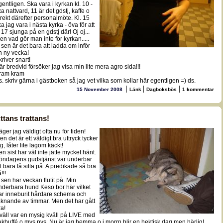
gentligen. Ska vara i kyrkan kl. 10 -
xa nattvard, 11 är det gdstj, kaffe o
irekt därefter personalmöte. Kl. 15
a jag vara i nästa kyrka - öva för att
 17 sjunga på en gdstj där! Oj oj...
en vad gör man inte för kyrkan.....
 sen är det bara att ladda om inför
n ny vecka!
kriver snart!
är bredvid försöker jag visa min lite mera agro sida!!!
ram kram
s. skriv gärna i gästboken så jag vet vilka som kollar här egentligen =) ds.
|
|
|
15 November 2008
Länk
Dagboksbös
1 kommentar
ttans trattans!
äger jag väldigt ofta nu för tiden!
en det är ett väldigt bra uttryck tycker
g, låter lite lagom käckt!
en sist har väl inte jätte mycket hänt.
öndagens gudstjänst var underbar
tt bara få sitta på. A predikade så bra
!!!
 sen har veckan flutit på. Min
nderbara hund Keso bor här vilket
ar inneburit hårdare schema och
äknande av timmar. Men det har gått
ra!
kväll var en mysig kväll på LIVE med
akbuffé o mys pys. Nu är jag hemma o i morrn blir en hektisk dag men härlig!