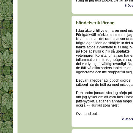
I dag är jag hos Lipton. Det är så hi
8 De
händelserik lördag
I dag åkte vi till veterinären med mi
För igårkväll märkte mamma att jag
kisade och att det rann massor ur d
högra ögat. Men de sköljde ur det 
tänkte att de avvaktade tills i dag. V
på Roslagstulls klinik så upptäkte
veterinären Konstantin att jag har e
inflammation i min regnbågshinna,
det var tydligen väldigt ovanligt. Nu
de fått två olika sorters tabletter, en
ögoncreme och lite droppar till mig.
Det var jätteobehagligt och gjorde
jätteont när de höll på med mitt ög
Den andra januari ska jag börja på h
om jag tycker om att vara hos Lipto
jättemycket. Det är en annan mops i
också :-) Hur kul som helst.
Over and out...
2 Dece