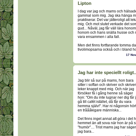
Lipton
I dag var jag och mams och hälsade 
gammal som mig. Jag ska hänga 
praktiserar. Det var jätteroligt att 
mig. Och mot slutet verkade det som
gud... Nåväl, jag får väll lära honom 
honom och hans snälla husse och m
vara ensammen i alla fall.
Men det finns fortfarande tomma dag
tivolimopsarna också och i bland hos
17 No
Jag har inte speciellt roligt..
Jag blir så sur på mams, hon bara
sitter i soffan och skriver och skriver
leker knappt med mig. Och när jag
försöker få i gång henne så säger
hon: "Om du inte lugnar ner dig får 
gå till cafét istället, då får du vara
hemma själv!". Har ni någonsin hör
en tråååkigare människa...
Det finns inget annat att göra i det 
hemmet än att sova när hon är på si
"humör".... Trist mams jag har säger
jag bara...