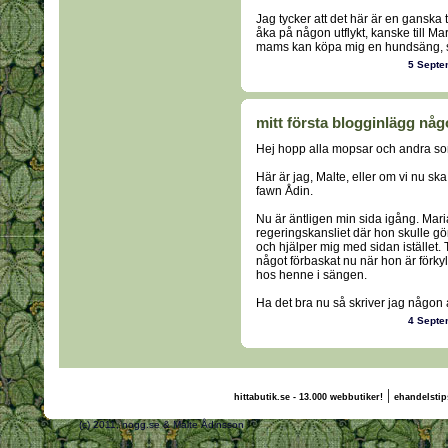
Jag tycker att det här är en ganska tr
åka på någon utflykt, kanske till M
mams kan köpa mig en hundsäng, så 
5 Sept
mitt första blogginlägg nå
Hej hopp alla mopsar och andra so
Här är jag, Malte, eller om vi nu sk
fawn Ådin.
Nu är äntligen min sida igång. Maria
regeringskansliet där hon skulle g
och hjälper mig med sidan istället.
något förbaskat nu när hon är förkyld
hos henne i sängen.
Ha det bra nu så skriver jag någon
4 Sept
|
hittabutik.se - 13.000 webbutiker!
ehandelstip
(c) 2011, nogg.se & Malte Ådinsson