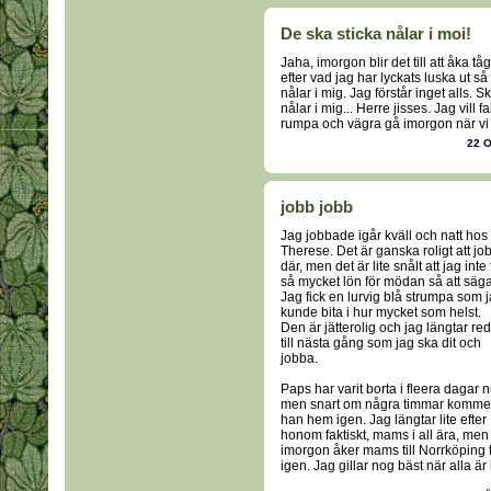
De ska sticka nålar i moi!
Jaha, imorgon blir det till att åka t
efter vad jag har lyckats luska ut så
nålar i mig. Jag förstår inget alls. 
nålar i mig... Herre jisses. Jag vill 
rumpa och vägra gå imorgon när vi s
22 
jobb jobb
Jag jobbade igår kväll och natt hos
Therese. Det är ganska roligt att jo
där, men det är lite snålt att jag inte 
så mycket lön för mödan så att säga
Jag fick en lurvig blå strumpa som 
kunde bita i hur mycket som helst.
Den är jätterolig och jag längtar re
till nästa gång som jag ska dit och
jobba.
Paps har varit borta i fleera dagar n
men snart om några timmar komme
han hem igen. Jag längtar lite efter
honom faktiskt, mams i all ära, men 
imorgon åker mams till Norrköping 
igen. Jag gillar nog bäst när alla 