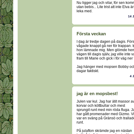
Nu ligger jag och vilar, för sen ko
utan bebis... Lite trist att inte Elva
leka med.
14 
Första veckan
I dag är tredje dagen på dagis. Förs
vågade knappt gå ner för trappan. Igå
hon lämnade mig. Men glömde henn
vägen till dagis själv, jag ville int
fram till Marie och gick i för väg ner
Jag hänger med mopsen Bobby och e
dagar faktiskt.
4 
jag är en mopsbest!
Julen var kul. Jag har ätit massor a
korvar och köttbullar och mest
sprungit runt med min röda fluga. J
har gått promenader med Gizmo. V
var en sväng på Gränsö och trallad
runt.
På julafton skrämde jag en nästan