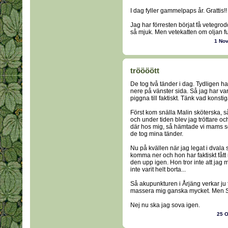
I dag fyller gammelpaps år. Grattis!!
Jag har förresten börjat få vetegrod
så mjuk. Men vetekatten om oljan fu
1 No
tröööött
De tog två tänder i dag. Tydligen
nere på vänster sida. Så jag har var
piggna till faktiskt. Tänk vad konstig
Först kom snälla Malin sköterska, s
och under tiden blev jag tröttare oc
där hos mig, så hämtade vi mams s
de tog mina tänder.
Nu på kvällen när jag legat i dvala 
komma ner och hon har faktiskt fått
den upp igen. Hon tror inte att jag 
inte varit helt borta...
Så akupunkturen i Årjäng verkar ju 
massera mig ganska mycket. Men Siv
Nej nu ska jag sova igen.
25 