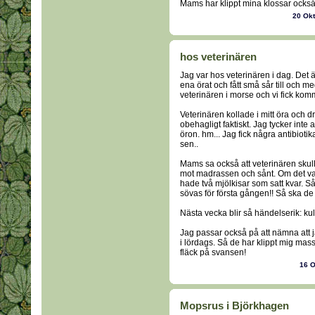
Mams har klippt mina klossar också.
20 Ok
hos veterinären
Jag var hos veterinären i dag. Det ä
ena örat och fått små sår till och
veterinären i morse och vi fick kom
Veterinären kollade i mitt öra och d
obehagligt faktiskt. Jag tycker inte al
öron. hm... Jag fick några antibioti
sen..
Mams sa också att veterinären skulle
mot madrassen och sånt. Om det var 
hade två mjölkisar som satt kvar. S
sövas för första gången!! Så ska de 
Nästa vecka blir så händelserik: ku
Jag passar också på att nämna att 
i lördags. Så de har klippt mig mass
fläck på svansen!
16 
Mopsrus i Björkhagen