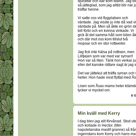
djuraffär och där kom Mams. Jag bl
så jätteglad, som jag alltid blir när 
träffar henne.
Vi satte oss vid flygplatsen och
väntade. Jag visste ju inte då vad vi
väntade på. Men så åkte en grön st
bill förbi och en kvinna vinkade. Vi
gick åt det samma håll som bilen å
och där mot oss kom tillslut två
mopsar och en stor rottweiler.
Jag fick inte hälsa på rottisen, men
Lilltjejen som var med var syrran!!
Hon var så liten. Tänk hon verkar ju
eller det kanske rättare sagt är jag 
Det var jättekul att träffa syrran oc
heller. Hon hade visst flyttat med Ås
Lisen som Åsas mams heter klämde
tycker vi mycket om.
8 
Min kväll med Kerry
I dag blev jag allt förvånad. Stod ut
och kollade in Hector. (Min
napoletanska mastif granne) så frå
ingenstans kom Kerry och hans mat