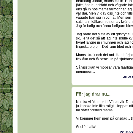
trettioårig Johan, mams kusin. Han 
jätte jätte hundrädd och vågade int
ens gå in hos mams farmor när jag
var där. Men vi gav oss inte och tills
vågade han sig in och åt. Men sen
satt han i källaren resten av kvällen
Jag är farlig och ännu farligare blev
Jag hade det sista av ett gristryne
skulle ta det så att jag inte skulle
trynet längre in i munnen och jag f
fingret... ojojoj... Det rann blod och
Mams skrek och det ont. Hon började
fick åka och få pencillin på sjukhuse
Så visst kan vi mopsar vara faarliga!
meningen...
28 De
För jag drar nu...
Nu ska vi åka ner till Västervik. Det
ju kanske inte lika roligt. Hoppas a
ha sätet bredvid mams.
Vi kommer hem igen på onsdag... tro
God Jul alla!
22 Dece