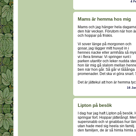
4 F
Mams är hemma hos mig
Mams och jag hänger hela dagarn
den här veckan. Förutom när hon ä
och hoppar på friskis.
Vi sover länge på morgonen och
gosar, jag lägger mitt huvud in i
hennes nacke eller armhåla så my
vi i flera timmar. Vi springer runt i
parken utanför och leker nudda ste
hon lär mig gå slalom mellan henn
ben när hon går. Så går vi lååånga
promenader. Det ska vi göra snart. Så
Det är jättekul att hon är hemma tyc
16 Ja
Lipton på besök
I dag har jag haft Lipton på besök. H
springar fort. Hoppar jättelångt. Men
supersnabb och vi gnabbas hur länge
utan hade med sig heela sin familj.
den familjen, de är så himla himla s