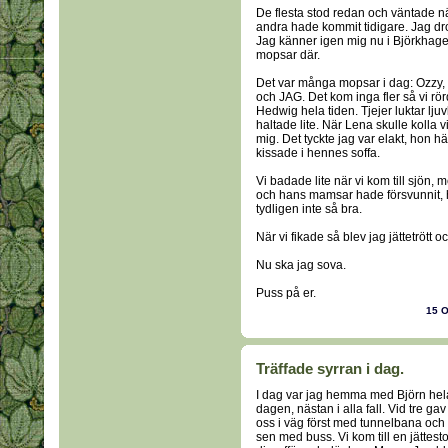
De flesta stod redan och väntade nä
andra hade kommit tidigare. Jag dr
Jag känner igen mig nu i Björkhagen
mopsar där.
Det var många mopsar i dag: Ozzy, 
och JAG. Det kom inga fler så vi rö
Hedwig hela tiden. Tjejer luktar ljuv
haltade lite. När Lena skulle kolla 
mig. Det tyckte jag var elakt, hon
kissade i hennes soffa.
Vi badade lite när vi kom till sjön,
och hans mamsar hade försvunnit, ho
tydligen inte så bra.
När vi fikade så blev jag jättetrött
Nu ska jag sova.
Puss på er.
15 
Träffade syrran i dag.
I dag var jag hemma med Björn hel
dagen, nästan i alla fall. Vid tre gav
oss i väg först med tunnelbana och
sen med buss. Vi kom till en jättesto