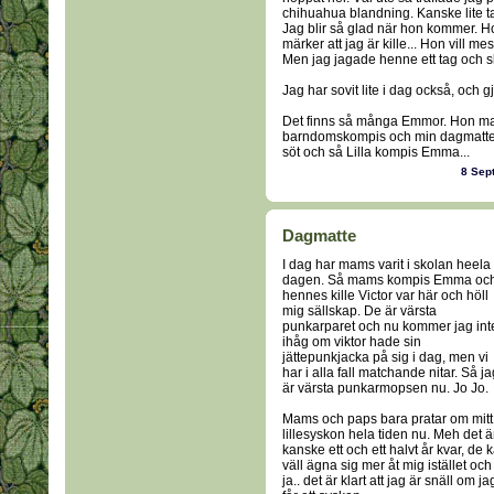
chihuahua blandning. Kanske lite tax
Jag blir så glad när hon kommer. H
märker att jag är kille... Hon vill me
Men jag jagade henne ett tag och skäl
Jag har sovit lite i dag också, och gjor
Det finns så många Emmor. Hon m
barndomskompis och min dagmatte
söt och så Lilla kompis Emma...
8 Sep
Dagmatte
I dag har mams varit i skolan heela
dagen. Så mams kompis Emma oc
hennes kille Victor var här och höll
mig sällskap. De är värsta
punkarparet och nu kommer jag int
ihåg om viktor hade sin
jättepunkjacka på sig i dag, men vi
har i alla fall matchande nitar. Så ja
är värsta punkarmopsen nu. Jo Jo.
Mams och paps bara pratar om mitt
lillesyskon hela tiden nu. Meh det ä
kanske ett och ett halvt år kvar, de 
väll ägna sig mer åt mig istället och
ja.. det är klart att jag är snäll om ja