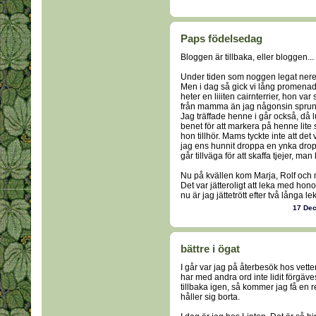
Paps födelsedag
Bloggen är tillbaka, eller bloggen..
Under tiden som noggen legat nere ha
Men i dag så gick vi lång promenad
heter en liiiten cairnterrier, hon v
från mamma än jag någonsin sprungi
Jag träffade henne i går också, då 
benet för att markera på henne lite
hon tillhör. Mams tyckte inte att det
jag ens hunnit droppa en ynka dropp
går tillväga för att skaffa tjejer, ma
Nu på kvällen kom Marja, Rolf och m
Det var jätteroligt att leka med hon
nu är jag jättetrött efter två långa lek
17 De
bättre i ögat
I går var jag på återbesök hos vette
har med andra ord inte lidit förgäv
tillbaka igen, så kommer jag få en r
håller sig borta.