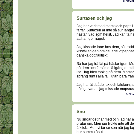
8 Nove
Surtaxen och jag
Jag har varit med mams och paps i
farfar. Surtaxen är inte så sur läng
nästan vad som helst. Jag kan ta h
att han gör något.
Jag kissade inne hos dem, så trodde
kisstället igen om de lade vitpeppa
ganska gott faktiskt.
Så har jag träffat på hästar igen. 
på dem och försökte få igång dem l
lite. Jag blev tookig på dem. Mams v
sprang runt i alla fall, utan bara fra
Jag har ätit både lax och falukorv, s
tråkiga var att jag missade mopsruse
5 No
Snö
Nu snöar det här med och jag har än
pratar om. Men jag tyckte inte att de
faktiskt. Men vi får se sen när jag
har samma åsikt.