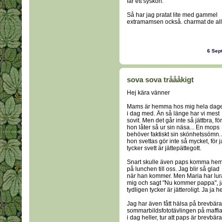
får ett syskon.
Så har jag pratat lite med gammel
extramamsen också. charmat de all
6 Sep
sova sova tråååkigt
Hej kära vänner
Mams är hemma hos mig hela dag
i dag med. Än så länge har vi mest
sovit. Men det går inte så jättbra, för
hon låter så ur sin näsa... En mops
behöver faktiskt sin skönhetssömn. 
hon svettas gör inte så mycket, för 
tycker svett är jättepättegott.
Snart skulle även paps komma he
på lunchen till oss. Jag blir så glad
när han kommer. Men Maria har lur
mig och sagt "Nu kommer pappa", jag
tydligen tycker är jätteroligt. Ja ja 
Jag har även fått hälsa på brevbärar
sommarbildsfototävlingen på maffia
i dag heller, tur att paps är brevbärar