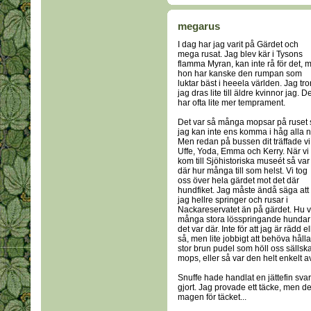
megarus
I dag har jag varit på Gärdet och
mega rusat. Jag blev kär i Tysons
flamma Myran, kan inte rå för det, 
hon har kanske den rumpan som
luktar bäst i heeela världen. Jag tro
jag dras lite till äldre kvinnor jag. D
har ofta lite mer temprament.
Det var så många mopsar på ruset 
jag kan inte ens komma i håg alla n
Men redan på bussen dit träffade vi
Uffe, Yoda, Emma och Kerry. När vi
kom till Sjöhistoriska museét så var
där hur många till som helst. Vi tog
oss över hela gärdet mot det där
hundfiket. Jag måste ändå säga att
jag hellre springer och rusar i
Nackareservatet än på gärdet. Hu 
många stora lösspringande hundar
det var där. Inte för att jag är rädd el
så, men lite jobbigt att behöva håll
stor brun pudel som höll oss sällsk
mops, eller så var den helt enkelt av
Snuffe hade handlat en jättefin sv
gjort. Jag provade ett täcke, men det v
magen för täcket...