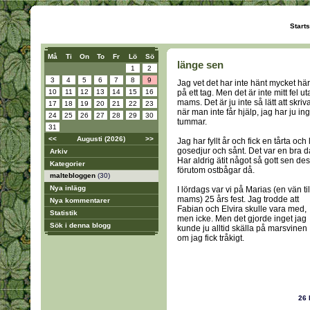
Start
Må
Ti
On
To
Fr
Lö
Sö
länge sen
1
2
3
4
5
6
7
8
9
Jag vet det har inte hänt mycket här
10
11
12
13
14
15
16
på ett tag. Men det är inte mitt fel u
mams. Det är ju inte så lätt att skriv
17
18
19
20
21
22
23
när man inte får hjälp, jag har ju in
24
25
26
27
28
29
30
tummar.
31
<<
Augusti (2026)
>>
Jag har fyllt år och fick en tårta och l
gosedjur och sånt. Det var en bra d
Arkiv
Har aldrig ätit något så gott sen des
Kategorier
förutom ostbågar då.
maltebloggen
(30)
Nya inlägg
I lördags var vi på Marias (en vän til
mams) 25 års fest. Jag trodde att
Nya kommentarer
Fabian och Elvira skulle vara med,
Statistik
men icke. Men det gjorde inget jag
Sök i denna blogg
kunde ju alltid skälla på marsvinen
om jag fick tråkigt.
26