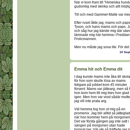
När vi kom fram till "Himelska hundar
gudomlig med skinka och allt möjligt 
Till och med Gammel-Malte var med
Efter ruset åkte jag, mams och paps
Tyson, och hans mams och paps. Jag 
och såg hur jag kände mig där utan 
lämnade mig här hemma i Freddan. D
Frolicmannen.
Men nu måste jag sova lite. För det h
10 Sep
Emma hit och Emma dit
I dag kunde mams inte åka till skol
för hon som skulle lösa av mams
tidigare på jobbet kom 45 minuter
försent. Mams var jättearg, men så f
hon kom hem till mig blev hon glad
igen. Men hon var visst sådär mutte
jag vill inte prata arg.
Väl hemma tog hon ut mig på en
promenix. Jag blir alltid så jätteglad
när hon kommer hem på morgonen
Det var första gången jag inte satt i
sängen på morgonen utan hade
hoppat ner. Väl ute så träffade jag 