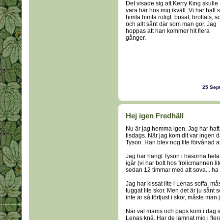
Det visade sig att Kerry King skulle
vara här hos mig ikväll. Vi har haft 
himla himla roligt. busat, brottats, so
och allt sånt där som man gör. Jag
hoppas att han kommer hit flera
gånger.
25 Sep
Hej igen Fredhäll
Nu är jag hemma igen. Jag har haft så 
tisdags. När jag kom dit var ingen 
Tyson. Han blev nog lite förvånad a
Jag har hängt Tyson i hasorna hela tid
igår (vi har bott hos frolicmannen 
sedan 12 timmar med att sova... ha 
Jag har kissat lite i Lenas soffa, mås
tuggat lite skor. Men det är ju sånt s
inte är så förtjust i skor, måste man 
När väl mams och paps kom i dag så
Lenas knä. Har de lämnat mig i fler