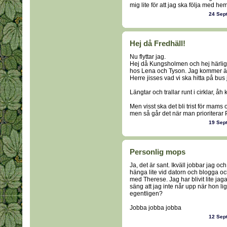
mig lite för att jag ska följa med hem
24 Sep
Hej då Fredhäll!
Nu flyttar jag.
Hej då Kungsholmen och hej härliga
hos Lena och Tyson. Jag kommer äve
Herre jisses vad vi ska hitta på bus
Längtar och trallar runt i cirklar, åh
Men visst ska det bli trist för mams 
men så går det när man prioriterar P
19 Sep
Personlig mops
Ja, det är sant. Ikväll jobbar jag
hänga lite vid datorn och blogga och
med Therese. Jag har blivit lite jag
säng att jag inte når upp när hon li
egentligen?
Jobba jobba jobba
12 Sep