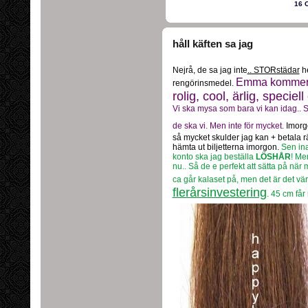
16 
håll käften sa jag
Nejrå, de sa jag inte
.. STORstädar
he
Emma kommer 
rengörinsmedel.
rolig, cool, ärlig, specie
Vi ska mysa som bara vi kan idag.. S
de ska vi. Men inte för mycket.
Imorg
så mycket skulder jag kan + betala r
hämta ut biljetterna imorgon.
Sen ina
konto ska jag beställa
LÖSHÅR
! Men
nu.. Så de e perfekt att sätta på när ma
ca går kalaset på, men det är det vär
flerårsinvestering
. 45 cm får 