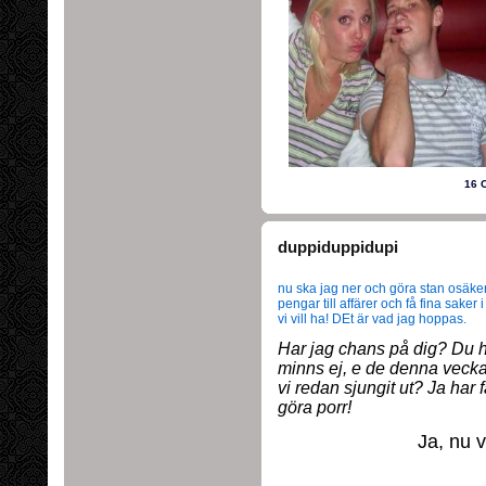
16 
duppiduppidupi
nu ska jag ner och göra stan osäker
pengar till affärer och få fina saker 
vi vill ha! DEt är vad jag hoppas.
Har jag chans på dig? Du 
minns ej, e de denna vecka j
vi redan sjungit ut? Ja har f
göra porr!
Ja, nu v