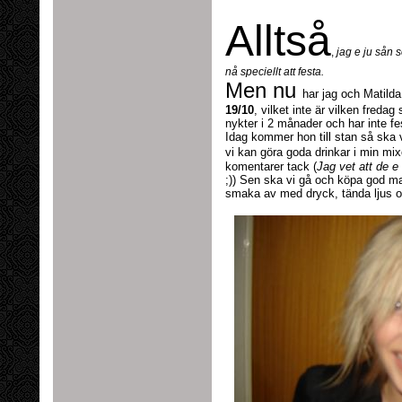
Alltså
,
jag e ju sån so
nå speciellt att festa.
Men nu
har jag och Matilda
19/10
, vilket inte är vilken fredag
nykter i 2 månader och har inte f
Idag kommer hon till stan så ska 
vi kan göra goda drinkar i min mix
komentarer tack (
Jag vet att de e
;)) Sen ska vi gå och köpa god mat
smaka av med dryck, tända ljus o