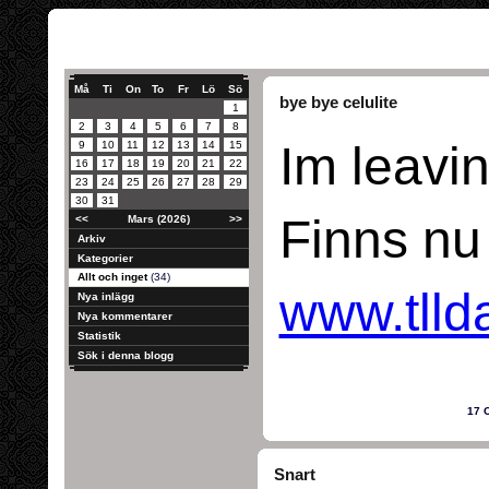
Må
Ti
On
To
Fr
Lö
Sö
bye bye celulite
1
2
3
4
5
6
7
8
Im leavi
9
10
11
12
13
14
15
16
17
18
19
20
21
22
23
24
25
26
27
28
29
30
31
Finns nu
<<
Mars (2026)
>>
Arkiv
Kategorier
Allt och inget
(34)
www.tlld
Nya inlägg
Nya kommentarer
Statistik
Sök i denna blogg
17 
Snart