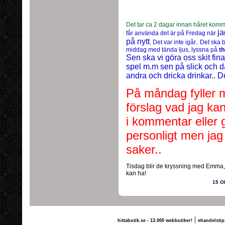
Det tar ca 2 dagar innan håret komme
ja
får använda det är på Fredag när
på nytt
. Det var inte igår.. Det ska 
middag med tända ljus, lyssna på
th
Sen ska vi göra oss skit fin
spel m.m sen på slick och d
andra och dricka drinkar.. De
På måndag fyller m
förslag vad jag kan
i kommentar eller 
personligt men jag
saker..
Tisdag blir de kryssning med Emma, 
kan ha!
15 O
|
hittabutik.se - 13.000 webbutiker!
ehandelstip