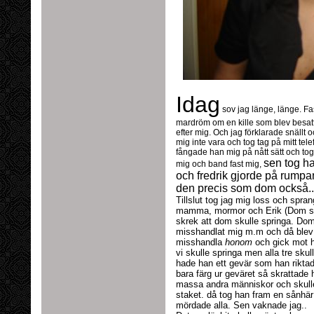
Idag
sov jag länge, länge. Fa
mardröm om en kille som blev besatt
efter mig. Och jag förklarade snällt o
mig inte vara och tog tag på mitt t
fångade han mig på nått sätt och tog
sen tog ha
mig och band fast mig,
och fredrik gjorde på rumpa
den precis som dom också..
Tillslut tog jag mig loss och spran
mamma, mormor och Erik (Dom so
skrek att dom skulle springa. Dom
misshandlat mig m.m och då blev
misshandla
honom
och gick mot h
vi skulle springa men alla tre sk
hade han ett gevär som han rikt
bara färg ur geväret så skrattade
massa andra människor och skulle h
staket. då tog han fram en sånhär 
mördade alla. Sen vaknade jag..