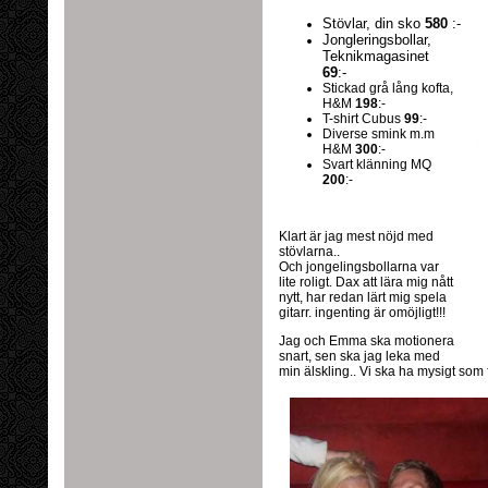
Stövlar, din sko
580
:-
Jongleringsbollar,
Teknikmagasinet
69
:-
Stickad grå lång kofta,
H&M
198
:-
T-shirt Cubus
99
:-
Diverse smink m.m
H&M
300
:-
Svart klänning MQ
200
:-
Klart är jag mest nöjd med
stövlarna..
Och jongelingsbollarna var
lite roligt. Dax att lära mig nått
nytt, har redan lärt mig spela
gitarr. ingenting är omöjligt!!!
Jag och Emma ska motionera
snart, sen ska jag leka med
min älskling.. Vi ska ha mysigt som 