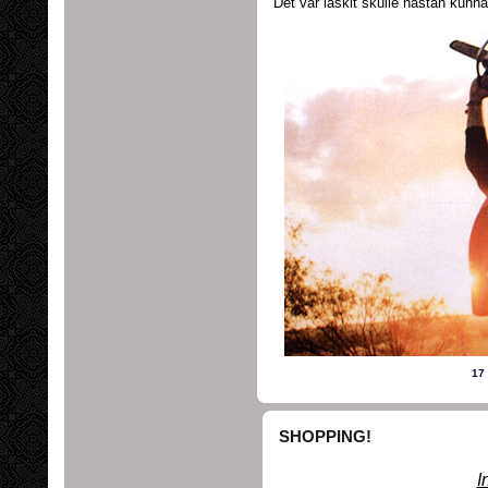
Det var läskit skulle nästan kunna 
17
SHOPPING!
I