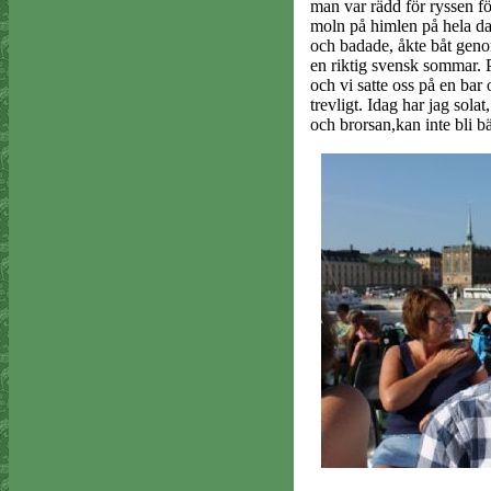
man var rädd för ryssen f
moln på himlen på hela da
och badade, åkte båt geno
en riktig svensk sommar. 
och vi satte oss på en bar
trevligt. Idag har jag sol
och brorsan,kan inte bli bä