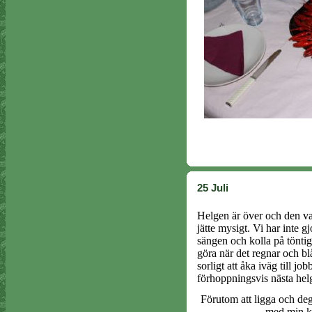
25 Juli
Helgen är över och den var
jätte mysigt. Vi har inte gj
sängen och kolla på töntig
göra när det regnar och bl
sorligt att åka iväg till 
förhoppningsvis nästa helg
Förutom att ligga och dega
med min k