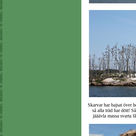
Skarvar har bajsat över h
så alla träd har dött! 
jääävla massa svarta få