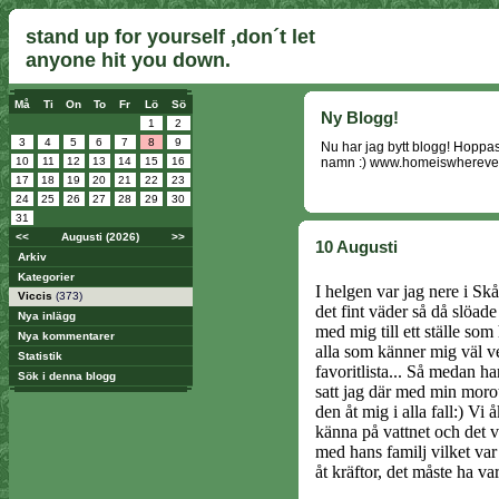
stand up for yourself ,don´t let
anyone hit you down.
Må
Ti
On
To
Fr
Lö
Sö
Ny Blogg!
1
2
3
4
5
6
7
8
9
Nu har jag bytt blogg! Hoppas n
10
11
12
13
14
15
16
namn :) www.homeiswherever
17
18
19
20
21
22
23
24
25
26
27
28
29
30
31
<<
Augusti (2026)
>>
10 Augusti
Arkiv
Kategorier
I helgen var jag nere i Sk
Viccis
(373)
det fint väder så då slöad
Nya inlägg
med mig till ett ställe so
Nya kommentarer
alla som känner mig väl ve
Statistik
favoritlista... Så medan h
Sök i denna blogg
satt jag där med min morot
den åt mig i alla fall:) Vi 
känna på vattnet och det va
med hans familj vilket var
åt kräftor, det måste ha va