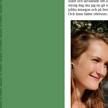
solen och skvallrade om al
mysig dag ska jag nu gå o
jobba imorgon och på fred
Och ännu bättre eftersom 