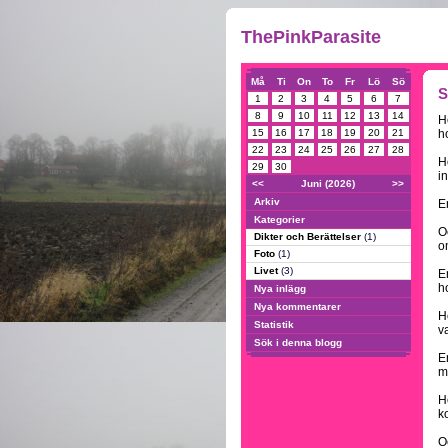
ThePinkParasite
Må
Ti
On
To
Fr
Lö
Sö
S
1
2
3
4
5
6
7
8
9
10
11
12
13
14
H
15
16
17
18
19
20
21
h
22
23
24
25
26
27
28
H
29
30
in
<<
Juni (2026)
>>
Arkiv
En
Kategorier
O
Dikter och Berättelser
(1)
o
Foto
(1)
Livet
(3)
E
ho
Nya inlägg
Nya kommentarer
H
Statistik
v
Sök i denna blogg
E
m
H
ko
Oc