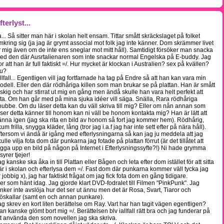
fterlyst...
a... Så sitter man här i skolan helt ensam. Tittar smått skräckslaget på folket
mkring sig (ja jag är grymt associal mot folk jag inte känner. Dom skrämmer livet
r mig även om de inte ens sneglar mot mitt håll). Samtidigt försöker man snacka
ed den där Ausrtalienaren som inte snackar normal Engelska på E-buddy. Jag
ror att han är full faktiskt =/. Hur mycket är klockan i Australien? sex på kvällen?
ju?
allfall... Egentligen vill jag fortfarnade ha tag på Endre så att han kan vara min
odell. Eller den där rödhåriga killen som man brukar se på plattan. Han är smått
äskig och har stirrat ut mig en gång men ändå skulle han vara helt perfekt att
ota. Om han går med på mina sjuka idéer vill säga. Snälla, Rara rödhåriga
nubbe. Om du läser detta kan du väll skriva till mig? Eller om nån annan som
äser detta känner till honom kan ni väll be honom kontakta mig? Han är lätt att
änna igen (jag ska rita en bild av honom så fort jag kommer hem). Rödhårig,
um frilla, snygga kläder, lång (tror jag i.a.f jag har inte sett efter på nära håll).
ftersom vi ändå är igång med efterlysningarna så kan jag ju meddela att jag
ulle vilja fota dom där punkarna jag fotade på plattan förrut (är det tillåtet att
ägga upp en bild på någon på Internet i Efterlysningssyfte?!) Ni hade grymma
isyrer tjejer!
g kanske ska åka in till Plattan eller Bågen och leta efter dom istället för att sitta
är i skolan och efterlysa dem =/. Fast dom där punkarna kommer väll tycka jag
r jobbig x), jag har faktiskt frågat om jag fick fota dom en gång tidigare.
er som hänt idag. Jag gjorde klart DVD-fodralet till Filmen "PinkPunk". Jag
änker inte avslöja hur det ser ut ännu men det är Rosa, Svart, Tiaror och
öskallar (samt en och annan punkare).
ag skrev en kort liten berättelse om Ray. Vart har han tagit vägen egentligen?
an kanske glömt bort mig =/. Berättelsen blv iallfall rätt bra och jag funderar på
tt använda den som novellen jag ska skriva.