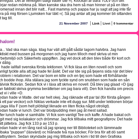
erregud. Det är verkligen dåigt väder ute =(. Klockan är bara TOLV och det
örjar redan mörkna på. Man kanske ska dra hem så man hinner ut på en liten
romenad innan det blir natt... Fast mamma och pappa har ju sagt att jag inte får
öra på mig försen Ljumsken har läkt =(. Så jag antar att jag kommer bli sittandes
t tag till.
|
|
|
21 November 2007
Länk
Livet
0 kommentar
halom!
ja... Vad ska man säga. Idag har väll allt gått sådär lagom halvbra. Jag hann
aktiskt med bussen på morgonen och jag hann tilloch med skriva ut min
rbetsmiljö och Säkerhets uppgiften. Jag vet dock att den blev både för kort och
r dålig.
i hade iallfall svenska första lektionen. Vi fick läsa en liten novell och som
nligt tyckte alla att jag hade fel åsikt. Det var lde sig på tjejens sida när det blev
roblem i relationen. Det var bom en kille och en tjej som hade ett förhållande
ch bodde ihop. Alla stälara jag som tyckte synd om snubben som hade en sån
jälvisk flickvän. Sedan fick vi i läxa att skriva en novell. Då blev jag glaad =D (jag
an faktiskt skriva grymma berättelser om jag bara vill). Den fick handla om precis
d vi i ville =D.
edan hade vi Matte. det var helt okej. Jag räknade ett par tal (för första gången
å ett par veckor) och Niklas verkade inte ett dugg sur. Mitt under lektionen börjar
jaga lilla F (som helt plötsligt liknade en liten flicka något otroligt).
edan hade vi lunch. Det var blodpudding men jag åt mest sallad.
fter lunch hade vi samhälle. Vi fick som vanligt Tee och kaffe. A hade bakat och
agit med sig kolakakor och drömmar. Jag fick tillbaka mitt geografiprov. Det hade
ått jättebra. Jag fick 133 p av 153 p.
edan hade vi en lång rast så jag sprang ner till Biblioteket och lämmnade
illbaka "puppan" (läsvärd) oc hlånade två nya böcker, För bra för att dö samt
attsystern. Sedan skyndade jag mig tillbaka och kom i tid till den Grafiska