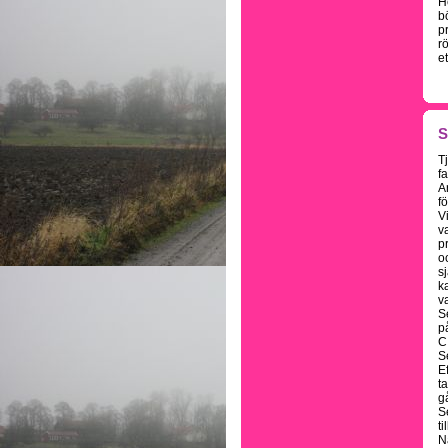
H
b
p
r
et
S
T
f
A
fö
V
va
p
o
s
k
va
S
p
C 
S
E
t
g
S
t
N