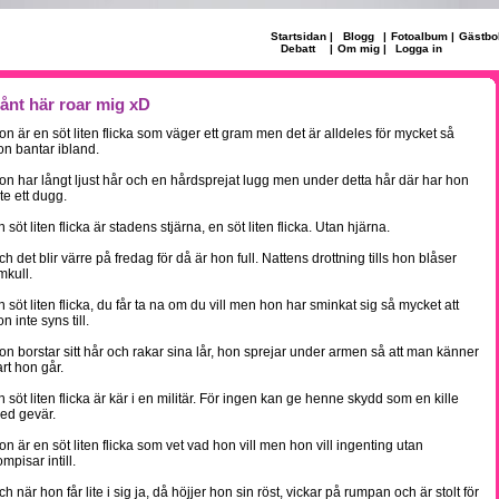
Startsidan
|
Blogg
|
Fotoalbum
|
Gästbo
Debatt
|
Om mig
|
Logga in
ånt här roar mig xD
on är en söt liten flicka som väger ett gram men det är alldeles för mycket så
on bantar ibland.
on har långt ljust hår och en hårdsprejat lugg men under detta hår där har hon
te ett dugg.
 söt liten flicka är stadens stjärna, en söt liten flicka. Utan hjärna.
ch det blir värre på fredag för då är hon full. Nattens drottning tills hon blåser
mkull.
n söt liten flicka, du får ta na om du vill men hon har sminkat sig så mycket att
n inte syns till.
on borstar sitt hår och rakar sina lår, hon sprejar under armen så att man känner
art hon går.
n söt liten flicka är kär i en militär. För ingen kan ge henne skydd som en kille
ed gevär.
on är en söt liten flicka som vet vad hon vill men hon vill ingenting utan
mpisar intill.
h när hon får lite i sig ja, då höjjer hon sin röst, vickar på rumpan och är stolt för