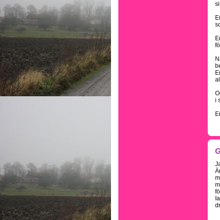
s
E
s
E
f
N
b
E
a
O
i 
E
G
J
Ä
m
m
fö
I
d