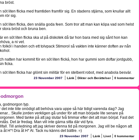
ina bröst.
n söt liten flicka med framtiden framför sig. En stadens stjärna, som knullar allt
om rör sig.
n söt liten flicka, den snälla goda feen. Som tror att man kan köpa vad som helst
ör stora bröst och bruna ben.
är en söt liten flicka ska ut på diskotek då tar hon bara med sig sånt hon kan
ehöva, a ni vet.
n folköl i handen och ett tolvpack Stimorol så vakten inte känner doften av nån
lkohol.
ch natten har kommit för en söt liten flická, hon har gummi som doftar jordgubb,
sin ficka.
n söt liten flicka har glömt sin militär för en stelbent robot, med anabola besvär.
|
|
|
23 November 2007
Länk
Dikter och Berättelser
0 kommentar
odmorgon
a, godmorgon typ.
r det inte liite onödigt att behöva vara uppe så här tidigt varenda dag? Jag
enar... Skulle jorden verkligen gå under för att man började lite senare på
orgonen. Med tanke på att jag slutar två timmar efter det att man börjat. Fast det
rstås. Det är fredag. Man vill inte gärna sitta där vid fyra.
allfall. Till anledning att jag skriver denna tid på morgonen. Jag vill be någon att
ra åt H*! Dra åt H* Al. Tack nu känns det bättre. =)
|
|
|
23 November 2007
Länk
Livet
0 kommentar