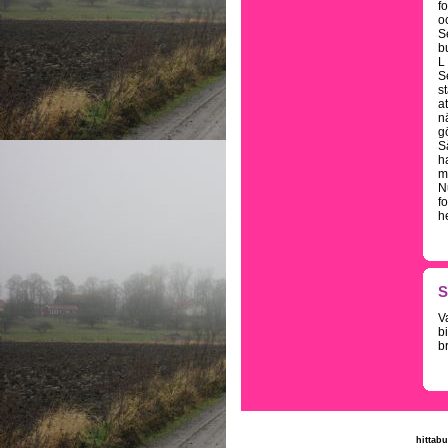
f
oc
S
b
L
S
s
a
n
g
S
h
m
N
f
h
S
V
b
b
hittabu