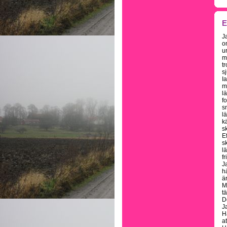
E
J
o
u
m
t
s
I
m
l
f
s
l
k
sk
E
sk
l
fr
Ja
h
ä
M
t
D
J
H
a