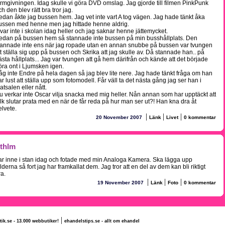
ormgivningen. Idag skulle vi göra DVD omslag. Jag gjorde till filmen PinkPunk
h den blev rätt bra tror jag.
edan åkte jag bussen hem. Jag vet inte vart A tog vägen. Jag hade tänkt åka
ussen med henne men jag hittade henne aldrig.
 var inte i skolan idag heller och jag saknar henne jättemycket.
edan på bussen hem så stannade inte bussen på min busshållplats. Den
tannade inte ens när jag ropade utan en annan snubbe på bussen var tvungen
tt ställa sig upp på bussen och Skrika att jag skulle av. Då stannade han.. på
ästa hållplats... Jag var tvungen att gå hem därifrån och kände att det började
öra ont i Ljumsken igen.
åg inte Endre på hela dagen så jag blev lite nere. Jag hade tänkt fråga om han
ar lust att ställa upp som fotomodell. Får väll ta det nästa gång jag ser han i
atsalen eller nått.
u verkar inte Oscar vilja snacka med mig heller. Nån annan som har upptäckt att
olk slutar prata med en när de får reda på hur man ser ut?! Han kna dra åt
elvete.
|
|
|
20 November 2007
Länk
Livet
0 kommentar
thlm
ar inne i stan idag och fotade med min Analoga Kamera. Ska lägga upp
ilderna så fort jag har framkallat dem. Jag tror att en del av dem kan bli riktigt
ra.
|
|
|
19 November 2007
Länk
Foto
0 kommentar
|
tik.se - 13.000 webbutiker!
ehandelstips.se - allt om ehandel