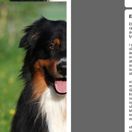
E
E
rä
ä
f
i
v
ä
vi
a
a
s
st
v
m
l
t
o
v
s
b
m
m
e
va