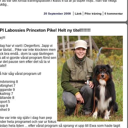
r att var det första träningspasset i klass II så är ja super nöjd.. han var riktigt
ktig..
|
|
|
20 September 2008
Länk
Pike träning
0 kommentar
PI Labossies Princeton Pike! Helt ny titel!!!!!!!
j!!!
dag har vi varit i Degerfors. Japp vi
ar tävlat... Pike var inte klockren men
ick bra endå.. dom la upp tävlingen
å att vi gjorde vårat program först sen
ar det pause sen efter det så la vi
ats!!
å här såg vårat program ut!
andvisning 8
nförighet 7
äggande 9
nkallnig 7
tällande 8
pport 5
opp 9
elhet 9
ike var inte sig själv i dag han pep
nder hela programet och var ur fokus
ästan hela tiden ... efter vårat program så sprang vi upp till Ewa som hade tagit