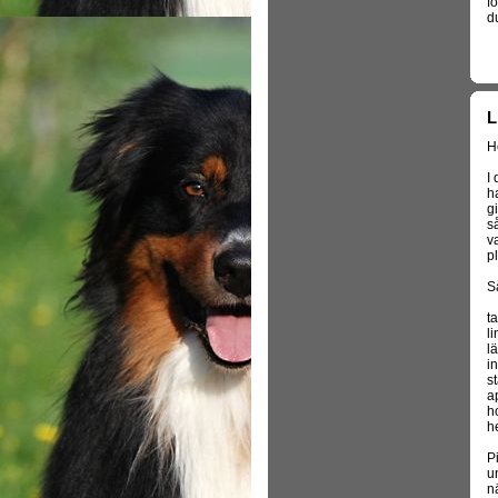
fö
du
L
He
I 
h
g
s
v
pl
S
t
li
l
i
s
a
h
h
P
u
n