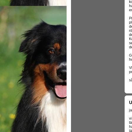
ko
ha
e
Pi
p
d
r
d
K
s
de
G
h
V
pr
så
U
ja
v
t
h
l