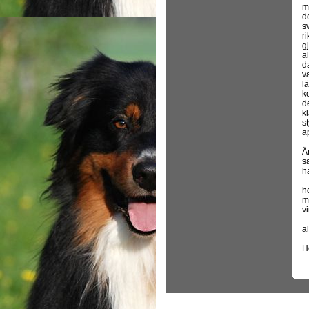
m
d
s
r
g
a
d
v
l
k
d
k
s
a
Är
s
ha
h
m
vi
al
He