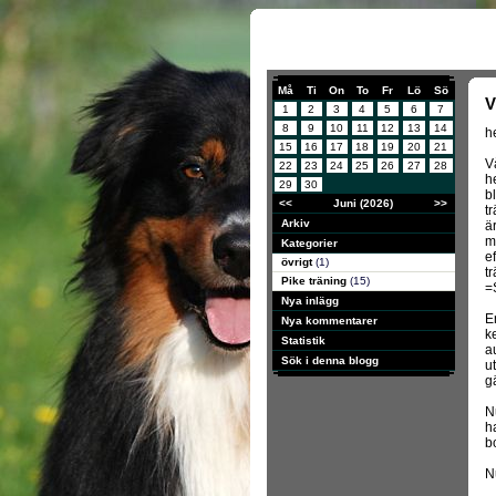
Må
Ti
On
To
Fr
Lö
Sö
V
1
2
3
4
5
6
7
8
9
10
11
12
13
14
he
15
16
17
18
19
20
21
V
22
23
24
25
26
27
28
he
29
30
b
<<
Juni (2026)
>>
tr
Arkiv
ä
m
Kategorier
ef
övrigt
(1)
t
Pike träning
(15)
=
Nya inlägg
E
Nya kommentarer
k
Statistik
a
Sök i denna blogg
u
g
N
h
b
N