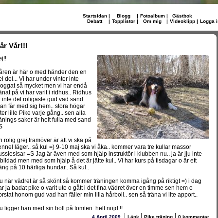
Startsidan
|
Blogg
|
Fotoalbum
|
Gästbok
Debatt
|
Topplistor
|
Om mig
|
Videoklipp
|
Logga i
år Vår!!!
j!!
åren är här o med händer den en
l del... Vi har under vinter inte
loggat så mycket men vi har endå
änat på vi har varit i ridhus.. Ridhus
r inte det roligaste gud vad sand
an får med sig hem.. stora högar
ter lille Pike varje gång.. sen alla
ränings saker är helt fulla med sand
S
n rolig grej framöver är att vi ska på
ennel läger.. så kul =) 9-10 maj ska vi åka.. kommer vara tre kullar massor
ussiesisar =S Jag är även med som hjälp instruktör i klubben nu.. ja är jju inte
tbildad men med som hjälp å det är jätte kul.. Vi har kurs på tisdagar o är ett
äng på 10 härliga hundar.. Så kul..
u när vädret är så skönt så kommer träningen komma igång på riktigt =) i dag
ar ja badat pike o varit ute o gått i det fina vädret över en timme sen hem o
orstat honom gud vad han fäller min lilla hårboll.. sen så träna vi lite apport..
u ligger han med sin boll på tomten. helt nöjd !!
|
|
|
4 April 2009
Länk
Pike träning
0 kommentar