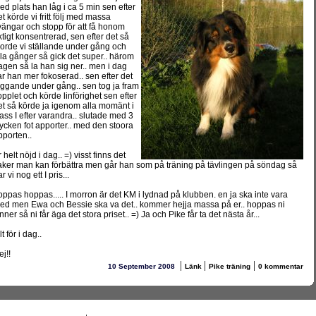
ed plats han låg i ca 5 min sen efter
et körde vi fritt följ med massa
vängar och stopp för att få honom
iktigt konsentrerad, sen efter det så
jorde vi ställande under gång och
lla gånger så gick det super.. härom
agen så la han sig ner.. men i dag
ar han mer fokoserad.. sen efter det
äggande under gång.. sen tog ja fram
opplet och körde linförighet sen efter
et så körde ja igenom alla momänt i
lass I efter varandra.. slutade med 3
tycken fot apporter.. med den stoora
pporten..
 helt nöjd i dag.. =) visst finns det
aker man kan förbättra men går han som på träning på tävlingen på söndag så
r vi nog ett I pris...
oppas hoppas..... I morron är det KM i lydnad på klubben. en ja ska inte vara
ed men Ewa och Bessie ska va det.. kommer hejja massa på er.. hoppas ni
nner så ni får äga det stora priset.. =) Ja och Pike får ta det nästa år...
lt för i dag..
j!!
|
|
|
10 September 2008
Länk
Pike träning
0 kommentar