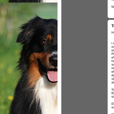
t
T
H
i
o
e
P
e
ho
sn
m
e
de
s
a
S
f
s
E
s