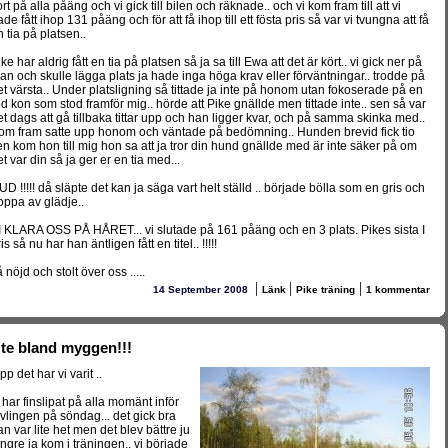
rt på alla påäng och vi gick till bilen och räknade.. och vi kom fram till att vi
de fått ihop 131 påäng och för att få ihop till ett fösta pris så var vi tvungna att få
n tia på platsen..
ke har aldrig fått en tia på platsen så ja sa till Ewa att det är kört.. vi gick ner på
lan och skulle lägga plats ja hade inga höga krav eller förväntningar.. trodde på
et värsta.. Under platsligning så tittade ja inte på honom utan fokoserade på en
öd kon som stod framför mig.. hörde att Pike gnällde men tittade inte.. sen så var
et dags att gå tillbaka tittar upp och han ligger kvar, och på samma skinka med..
om fram satte upp honom och väntade på bedömning.. Hunden brevid fick tio
en kom hon till mig hon sa att ja tror din hund gnällde med är inte säker på om
t var din så ja ger er en tia med...
UD !!!!! då släpte det kan ja säga vart helt ställd .. började bölla som en gris och
oppa av glädje..
I KLARA OSS PÅ HÅRET... vi slutade på 161 påäng och en 3 plats. Pikes sista I
is så nu har han äntligen fått en titel.. !!!!!
 nöjd och stolt över oss .....
|
|
|
14 September 2008
Länk
Pike träning
1 kommentar
te bland myggen!!!
pp det har vi varit ..
i har finslipat på alla momänt inför
ävlingen på söndag... det gick bra
an var lite het men det blev bättre ju
ängre ja kom i träningen.. vi började