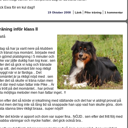
ack Ewa för en kul dag!!
|
|
|
19 Oktober 2008
Länk
Pike träning
1 kommentar
räning inför klass II
allå
 dag så har ja varit nere på klubben
ch tränat nya momänt.. började med
n gjömd platsligning i 5 minuter och
ike var jätte duktig han log kvar.. sen
fter det så gick vi iväg och tränade
p sitt.. det momänt blir nog riktigt
yggt när vi är färdiga .. Det
omäntet är ja riktigt nöjd med . sen
fter det så skulle vi träna rutan men
t där med rutan fattar inte Pike .. Är
å trött på det momäntet... har prövat
lla möljliga metoder men han fattar inget.. !!
en efter det så körde vi inkallning med ställande och det har vi aldrigt provat på
örut men det tog inte så lång tid så snappade han upp vad han skulle göra.. dom
ista stanna blev riktigt braaa.. super nöjd!!
fter det körde vi apport och dom var super fina.. NÖJD.. sen efter det fritt följ med
nabba väningar och mycke halter.. det gick också bra..