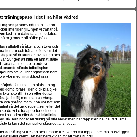
tt träningspass i det fina höst vädret!
tt tag sen ja skrev här men i bland
cker inte tiden till.. men vi tränar på
ven fast ja är dålig på att uppdatera..
y på mig måste bli bättre på det..
 dag i allafall så åkte ja och Ewa och
åra hundar och träna.. eftersom det
r älgjakt så är klubben av stängd och
 var tvungen att hitta ett annat ställe
tt träna på.. men det gjorde vi
skersunds största fotbollsplan..
uper bra ställe.. inhängnat och bara
ora ytor med fint nyklippt gräs..
i började först med en platsligning
ed gömd förare.. den gick bra pike
åg kvar skönt!! =) sen efter det så
räna ja frittfölj med massa svängar
ch och språng mars. han var het som
anligt så det gick super.. sen efter det
å körde vi tre trä apporter och dom
lev fina. sden efter det så inkallning
ed stå. han börjar bli duktig på ställandet men har tappat en hel del fart.. små
åste ta tag i det när själva ståendet är snyggt..
fter det så tog vi lite kort och filmade lite.. vädret var toppen och mot husväggen
r det riktigt varmt.. en helt perfekt dag för att träna hund!!