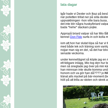
lata dagar
Igår hade vi Dexter och Ibaz på besök
när polletten trillat ner på söta dexte
uppvaktningen -hon ville bara busa..
det inte blir några husky/briard valp
bada *hehe* stackars pojke.
Appropå briard valpar så har Mio fåt
kennel
Don Fido
surfa in och kolla me
iom att hon har slutat löpa så har vi 
med både lek och träning som vanli
nojjar man sig en del, så det har bliv
senaste veckorna.
under kennellägret så köpte jag en m
ett tidigare inlägg, Mio tog den hur 
men så sneglade jag över på min kära
han minnsan inte skulle komma undan 
honom och va gör han då???? jo
H
tränat alls mycket på bär-moment (bo
höll på att trilla av stolen och skrek 