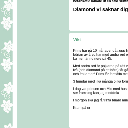
betänketid lånade ut en stor summ
Diamond vi saknar dig
Vikt
Prins har på 10 månader gått upp frå
början av året, har med andra ord 
kg men är nu nere på 45.
Med andra ord är pojkarna på rätt v
två (och diamond på ett hörn) får gå 
och frolle *ler* Prins får fortsätta
3 hundar med lika många olika föruts
I dag var prinsen och Mio med huss
ser framsteg kan jag meddela.
I morgon ska jag få träffa briard nu
Kram på er