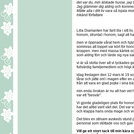
det var du, min älskade husse, jag 
Jag glämmer dig aldrig och kommer v
Måtte alla i ditt liv vara så lojala mo
/okänd författare
Lilla Diamanten har farit illa i sitt 
honom, struntat i honom, sagt att han
men vi öppnade vårat hem och hjärta
sommras att loppet var kört för hon
kroppen. men med massa kärlek och 
som aldrig förr och lärde sig nya sa
vi är så stolta över att vi lyckades g
fullvärdig familjemedlem och högt ä
idag fredagen den 12 mars kl 19 so
tårar och jätte ont i magen efter e
från att vara en glad pojke i sina bäst
min enda önskan är nu att han vet hu
var ett "besvär".
Vi gjorde gladeligen plats för honom
har det alltid varit värt det. Det var 
och klappa hans onda mage och vis
Det blev en stilsam avskeds stund på
personal som stöttade oss och gav oss
Vill ge ett stort tack till min kär