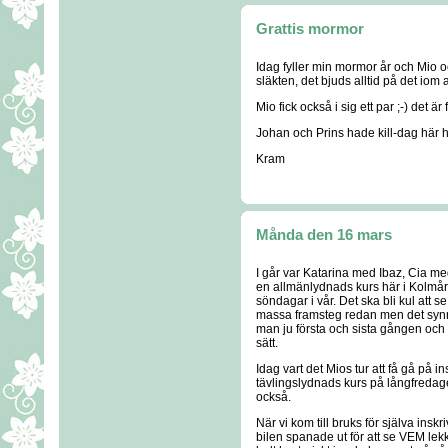
Grattis mormor
Idag fyller min mormor år och Mio och
släkten, det bjuds alltid på det iom a
Mio fick också i sig ett par ;-) det är
Johan och Prins hade kill-dag här
Kram
Månda den 16 mars
I går var Katarina med Ibaz, Cia me
en allmänlydnads kurs här i Kolmår
söndagar i vår. Det ska bli kul att s
massa framsteg redan men det synns
man ju första och sista gången och
sätt.
Idag vart det Mios tur att få gå på i
tävlingslydnads kurs på långfredag
också.
När vi kom till bruks för själva insk
bilen spanade ut för att se VEM lekk