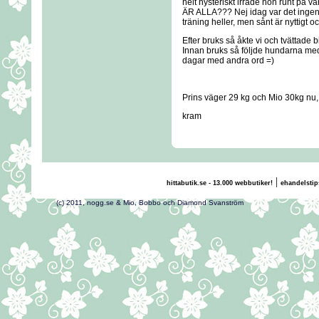
helt hysteriskt irrade hon runt på
ÄR ALLA??? Nej idag var det ingen
träning heller, men sånt är nyttigt oc
Efter bruks så åkte vi och tvättade bi
Innan bruks så följde hundarna med m
dagar med andra ord =)
Prins väger 29 kg och Mio 30kg nu,
kram
|
hittabutik.se - 13.000 webbutiker!
ehandelstip
(c) 2011, nogg.se & Mio, Bobbo och Diamond Svans