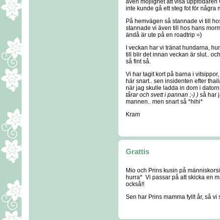
även möjlighet att visa uppfödaren 
inte kunde gå ett steg fot för någr
På hemvägen så stannade vi till hos
stannade vi även till hos hans mor
ändå är ute på en roadtrip =)
I veckan har vi tränat hundarna, h
till blir det innan veckan är slut.. 
så fint så.
Vi har tagit kort på barna i vitsippor
här snart.. sen insidenten efter tha
när jag skulle ladda in dom i dator
tårar och svett i pannan ;-) )
så har j
mannen.. men snart så *hihi*
Kram
Grattis
Mio och Prins kusin på människorsid
hurra* Vi passar på att skicka en ma
också!!
Sen har Prins mamma fyllt år, så vi s