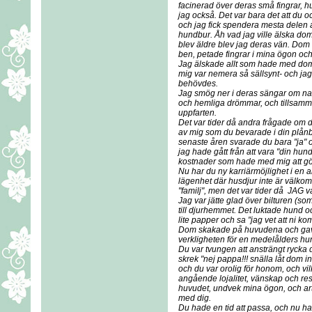
facinerad över deras små fingrar, h
jag också. Det var bara det att du o
och jag fick spendera mesta delen av
hundbur. Åh vad jag ville älska dom
blev äldre blev jag deras vän. Dom
ben, petade fingrar i mina ögon oc
Jag älskade allt som hade med dom 
mig var nemera så sällsynt- och jag
behövdes.
Jag smög ner i deras sängar om nat
och hemliga drömmar, och tillsamman
uppfarten.
Det var tider då andra frågade om d
av mig som du bevarade i din plånb
senaste åren svarade du bara "ja"
jag hade gått från att vara "din hund
kostnader som hade med mig att gö
Nu har du ny karriärmöjlighet i en an
lägenhet där husdjur inte är välkomna
"familj", men det var tider då JAG va
Jag var jätte glad över bilturen (som 
till djurhemmet. Det luktade hund o
lite papper och sa "jag vet att ni komm
Dom skakade på huvudena och gav d
verkligheten för en medelålders hu
Du var tvungen att ansträngt rycka 
skrek "nej pappa!!! snälla låt dom i
och du var orolig för honom, och v
angående lojalitet, vänskap och res
huvudet, undvek mina ögon, och art
med dig.
Du hade en tid att passa, och nu ha