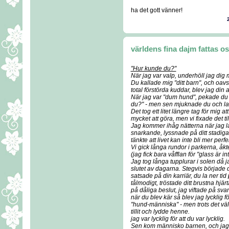
ha det gott vänner!
världens fina dajm fattas o
"Hur kunde du?"
När jag var valp, underhöll jag dig 
Du kallade mig "ditt barn", och oav
total förstörda kuddar, blev jag din 
När jag var "dum hund", pekade du 
du?" - men sen mjuknade du och la
Det tog ett litet längre tag för mig a
mycket att göra, men vi fixade det t
Jag kommer ihåg nätterna när jag låg 
snarkande, lyssnade på ditt stadig
tänkte att livet kan inte bli mer perf
Vi gick långa rundor i parkerna, åkt
(jag fick bara våfflan för "glass är i
Jag tog långa tupplurar i solen då 
slutet av dagarna. Stegvis började 
satsade på din karriär, du la ner tid
tålmodigt, tröstade ditt brustna hjär
på dåliga beslut, jag viftade på s
när du blev kär så blev jag lycklig f
"hund-människa" - men trots det vä
tillit och lydde henne.
jag var lycklig för att du var lycklig.
Sen kom människo barnen, och jag d