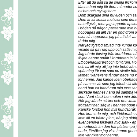
Efter att du gått sa de snälla flicko
lämna bort mig för flera månader sed
ett bra och mysigt hem.
Dom skakade sina huvuden och sa 
Dom är så snälla mot oss som dera
naturligtvis, men jag tappade aptite
I början då någon passerade min bu
hoppades att allt var en ond dröm oc
eller så hoppades jag på att det
rädda mig.
När jag förstod att jag inte kunde 
visade så gav jag upp och satte mig
Jag hörde fotsteg från korridoren nä
följde henne snällt i korridoren in i 
Ett obehagligt tyst och tomt rum. H
och sa till mig att jag inte behövde
spänning för vad som nu skulle hän
lätthet. "kärlekens fånge" hade nu kom
för henne. Jag kände igen obehaget 
på samma vis som jag kände till alla
band hon ett band runt min tass samt
slickade hennes hand på samma vis
sen. Vant stack hon nålen i min ådr
När jag kände sticket och den kall
tröttsamt ner, såg in i hennes ögo
Kanske förstod hon mitt hundspråk f
Hon kramade mig, och förklarade snab
kom till en bättre plats, där jag ald
eller behöva försvara mig själv - en
annorlunda än den här platsen på jo
hade, försökte jag visa henne genom
inte var riktat mot henne.