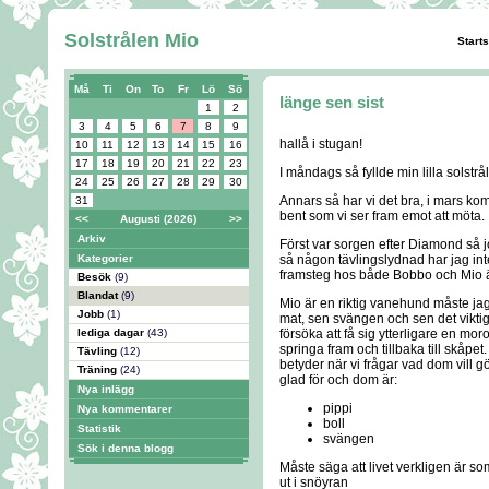
Solstrålen Mio
Start
Må
Ti
On
To
Fr
Lö
Sö
länge sen sist
1
2
3
4
5
6
7
8
9
hallå i stugan!
10
11
12
13
14
15
16
17
18
19
20
21
22
23
I måndags så fyllde min lilla solstr
24
25
26
27
28
29
30
Annars så har vi det bra, i mars ko
31
bent som vi ser fram emot att möta.
<<
Augusti (2026)
>>
Arkiv
Först var sorgen efter Diamond så 
Kategorier
så någon tävlingslydnad har jag inte
framsteg hos både Bobbo och Mio 
Besök
(9)
Blandat
(9)
Mio är en riktig vanehund måste jag 
Jobb
(1)
mat, sen svängen och sen det viktig
lediga dagar
(43)
försöka att få sig ytterligare en mo
springa fram och tillbaka till skåpe
Tävling
(12)
betyder när vi frågar vad dom vill gö
Träning
(24)
glad för och dom är:
Nya inlägg
pippi
Nya kommentarer
boll
Statistik
svängen
Sök i denna blogg
Måste säga att livet verkligen är 
ut i snöyran