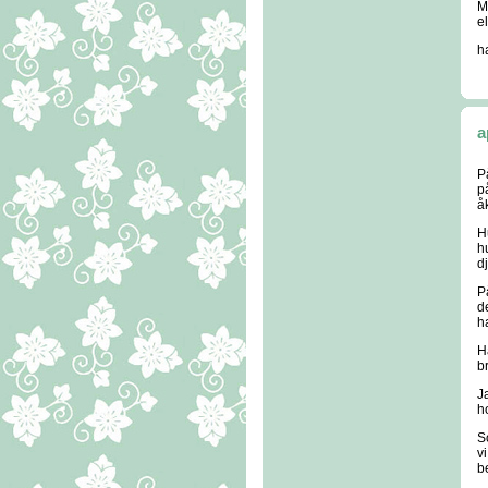
M
e
h
a
P
p
å
Hu
h
d
P
d
h
H
b
J
h
S
v
b