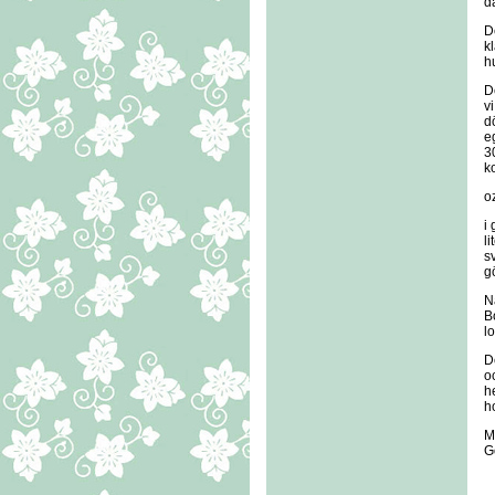
d
D
k
h
D
v
d
e
3
k
o
i
l
s
gö
N
B
lo
D
o
h
h
M
G