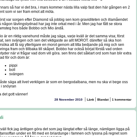
nnars så har vi det bra, i mars kommer nästa lilla valp fast den här gången en 2
ent som vi ser fram emot att möta.
örst var sorgen efter Diamond så jobbig sen kom graviditeten och illamåendet
å någon tävlingslydnad har jag inte orkat med i år. Men jag har fått se stora
ramsteg hos både Bobbo och Mio ändå.
io är en riktig vanehund måste jag säga, varje kväll är det samma visa; först
at, sen svängen och sen det viktigaste av allt MOROT. därefter så ska hon
örsöka att få sig ytterligare en morot genom att titta bedjande på mig och sen
pringa fram och tillbaka till skåpet. Bobbo har också börjat förstå vad orden
etyder när vi frågar vad dom vill göra. sen finns det såklart ord som han blir extra
lad för och dom är:
pippi
boll
svängen
åste säga att livet verkligen är som en bergodalbana, men nu ska vi bege oss
t i snöyran
a det gott vänner!
|
|
|
28 November 2010
Länk
Blandat
1 kommentar
uli
 kväll fick jag äntligen göra det som jag längtat efter så länge, nämligen ligga på
ltansoffan under en filt med en briardunge i famnen och lyssna på regnet som