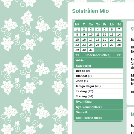
Solstrålen Mio
Må
Ti
On
To
Fr
Lö
Sö
g
1
2
3
4
5
6
7
8
9
10
11
12
13
14
ha
15
16
17
18
19
20
21
22
23
24
25
26
27
28
n
29
30
31
f
<<
December (2025)
>>
B
Arkiv
Si
Kategorier
d
Besök
(9)
M
Blandat
(9)
h
Jobb
(1)
tv
lediga dagar
(43)
Tävling
(12)
m
Träning
(24)
Nya inlägg
Nya kommentarer
Statistik
l
Sök i denna blogg
h
I