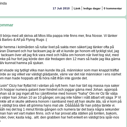
Linda
|
|
|
17 Juli 2010
Länk
lediga dagar
0 kommentar
ommar
ill börja med att skriva att Mios lilla pappa inte finns mer, fina Nosse. Vi tänker
å Barbro & Alf på Flying Rugs :(
är hemma i kolmården så rullar livet på sakta men säkert jag tänker ofta på
åran Diamant och hur tacksam jag är att vi kunde ge honom ett lyckligt slut, jag
r tacksam över att jag fick vara med och hålla om honom när livet tog slut, med
anke på hur fort jag körde den där fredagen den 12 mars så hade jag lika gärna
jälv kunnat hamna på sjukan.
et visade sig tydligt vilka man kunde lita på. människor som man knappt träffat
örde av sig vilket var väldigt glädjande, värre var det när människor i ens närhet
om man hade hoppats att få höra nått ifrån inte gjorde det.
Kusin" Ozzy har flyttat hit i väntan på nytt hem. han har lärt sig massa nya saker
ch hoppar numera galant över hindret och joggar gärna med Johan. appropå
ohan så är jag inget att ha i jämförelse med honom *haha* Om mr Oz får välja
å väljer han Johan 10 av 10 gånger, om jag inte håller i nått ätbart vill säga :P Vi
änkte att vi skulle aktivera honom i samband med att han skulle äta, så vi kom på
n väldigt bra ideé att gömma hans mat ute. Dåååååå får han jobba tänkte vi.
ååh nej det tog 1 minut första gången och numera tar det bara några sekunder
nnan han vet vart maten finns. och vi har provat atta ställen på tomten, bakom,
nder, över, kasta iväg.. allt. den grabben har helt enkelt en väldigt bra spår-nos
D