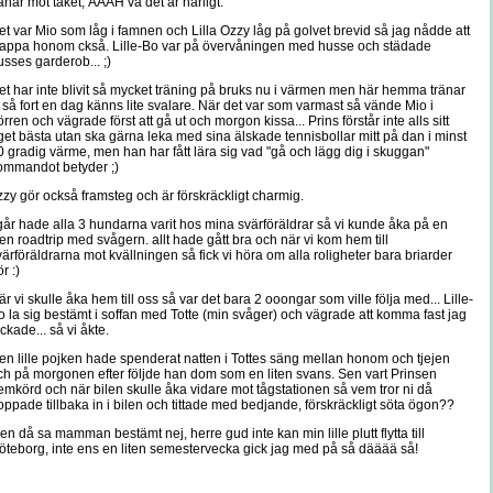
ånar mot taket, ÅÅÅH va det är härligt.
et var Mio som låg i famnen och Lilla Ozzy låg på golvet brevid så jag nådde att
lappa honom ckså. Lille-Bo var på övervåningen med husse och städade
usses garderob... ;)
et har inte blivit så mycket träning på bruks nu i värmen men här hemma tränar
i så fort en dag känns lite svalare. När det var som varmast så vände Mio i
örren och vägrade först att gå ut och morgon kissa... Prins förstår inte alls sitt
get bästa utan ska gärna leka med sina älskade tennisbollar mitt på dan i minst
0 gradig värme, men han har fått lära sig vad "gå och lägg dig i skuggan"
ommandot betyder ;)
zzy gör också framsteg och är förskräckligt charmig.
 går hade alla 3 hundarna varit hos mina svärföräldrar så vi kunde åka på en
iten roadtrip med svågern. allt hade gått bra och när vi kom hem till
värföräldrarna mot kvällningen så fick vi höra om alla roligheter bara briarder
r :)
är vi skulle åka hem till oss så var det bara 2 ooongar som ville följa med... Lille-
o la sig bestämt i soffan med Totte (min svåger) och vägrade att komma fast jag
ckade... så vi åkte.
en lille pojken hade spenderat natten i Tottes säng mellan honom och tjejen
ch på morgonen efter följde han dom som en liten svans. Sen vart Prinsen
emkörd och när bilen skulle åka vidare mot tågstationen så vem tror ni då
oppade tillbaka in i bilen och tittade med bedjande, förskräckligt söta ögon??
en då sa mamman bestämt nej, herre gud inte kan min lille plutt flytta till
öteborg, inte ens en liten semestervecka gick jag med på så dääää så!