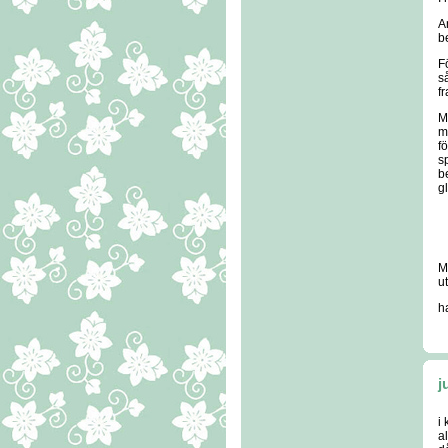
A
b
F
s
f
M
m
f
s
b
g
M
u
h
j
i
a