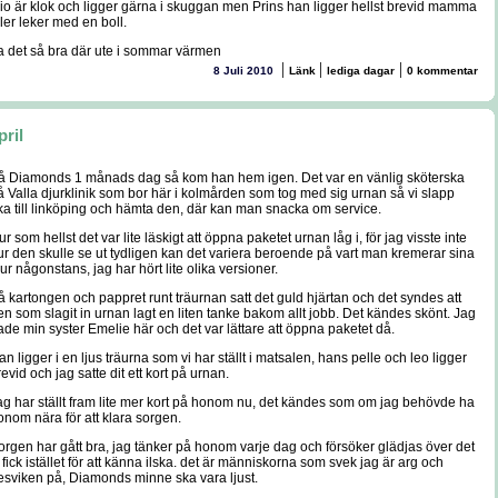
io är klok och ligger gärna i skuggan men Prins han ligger hellst brevid mamma
ller leker med en boll.
a det så bra där ute i sommar värmen
|
|
|
8 Juli 2010
Länk
lediga dagar
0 kommentar
pril
å Diamonds 1 månads dag så kom han hem igen. Det var en vänlig sköterska
å Valla djurklinik som bor här i kolmården som tog med sig urnan så vi slapp
ka till linköping och hämta den, där kan man snacka om service.
r som hellst det var lite läskigt att öppna paketet urnan låg i, för jag visste inte
ur den skulle se ut tydligen kan det variera beroende på vart man kremerar sina
jur någonstans, jag har hört lite olika versioner.
å kartongen och pappret runt träurnan satt det guld hjärtan och det syndes att
en som slagit in urnan lagt en liten tanke bakom allt jobb. Det kändes skönt. Jag
ade min syster Emelie här och det var lättare att öppna paketet då.
an ligger i en ljus träurna som vi har ställt i matsalen, hans pelle och leo ligger
revid och jag satte dit ett kort på urnan.
ag har ställt fram lite mer kort på honom nu, det kändes som om jag behövde ha
onom nära för att klara sorgen.
orgen har gått bra, jag tänker på honom varje dag och försöker glädjas över det
i fick istället för att känna ilska. det är människorna som svek jag är arg och
esviken på, Diamonds minne ska vara ljust.