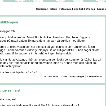
Startsidan
|
Blogg
|
Fotoalbum
|
Gästbok
|
Om mig
|
Logga i
uldklimpen
lloj gott folk
u är guldklimpen här, Mio & Bobbo fick en liten bror! Han heter Sigge och
öddes på utsatt datum 30 mars, dom har varit så duktiga med Sigge.
obbo är extra vaktig och har stenkoll på vart och vem som tänker sno åt sig
gge... är närvarande vid varje blöjbyte så att allt går rätt till ;P han säger till om
et knorrar ifrån vagnen så här behövs ingen baby-watch...
io var lite avvaktande i början, men som den kloka tjej som hon är så tror jag att
on gav oss "space" att ta hand om valpen. men nu är hon med och håller koll,
ättar och pysslar.
ina fina små hjärtan <3 <3 <3
|
|
|
13 Juni 2011
Länk
lediga dagar
0 kommentar
änge sen sist
allå i stugan!
 måndags så fyllde min lilla solstråle 5 år! Älskade kloka Mio <3