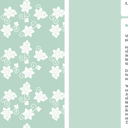
/
s
V
p
H
v
ä
t
s
D
h
s
"
o
J
s
t
e
å
i
u
: