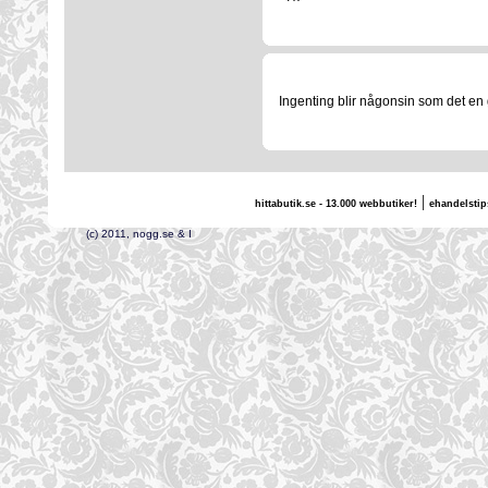
Ingenting blir någonsin som det en g
|
hittabutik.se - 13.000 webbutiker!
ehandelstip
(c) 2011, nogg.se & I