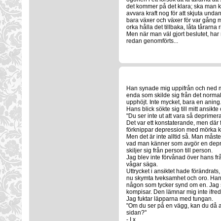
det kommer på det klara; ska man kla
avvara kraft nog för att skjuta unda
bara växer och växer för var gång 
orka hålla det tillbaka, låta tårarna
Men när man väl gjort beslutet, har 
redan genomförts...
Han synade mig uppifrån och ned men
enda som skilde sig från det normal
upphöjt. Inte mycket, bara en aning
Hans blick sökte sig till mitt ansikt
"Du ser inte ut att vara så deprimer
Det var ett konstaterande, men där fan
förknippar depression med mörka klä
Men det är inte alltid så. Man måste
vad man känner som avgör en depres
skiljer sig från person till person.
Jag blev inte förvånad över hans fr
vågar säga.
Uttrycket i ansiktet hade förändrats
nu skymta tveksamhet och oro. Han 
någon som tycker synd om en. Jag s
kompisar. Den lämnar mig inte ifred, 
Jag fuktar läpparna med tungan.
"Om du ser på en vägg, kan du då av
sidan?"
- I x