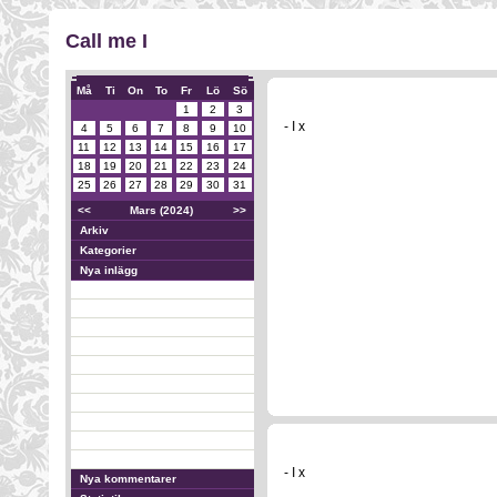
Call me I
Må
Ti
On
To
Fr
Lö
Sö
1
2
3
- I x
4
5
6
7
8
9
10
11
12
13
14
15
16
17
18
19
20
21
22
23
24
25
26
27
28
29
30
31
<<
Mars (2024)
>>
Arkiv
Kategorier
Nya inlägg
- I x
Nya kommentarer