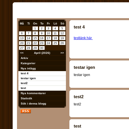
Må
Ti
On
To
Fr
Lö
Sö
test 4
1
2
3
4
5
6
7
8
9
10
11
12
testlänk här
13
14
15
16
17
18
19
20
21
22
23
24
25
26
27
28
29
30
<<
April (2026)
>>
Arkiv
Kategorier
testar igen
Nya inlägg
test 4
testar igen
testar igen
test2
test
Nya kommentarer
test2
Statistik
Sök i denna blogg
test2
test