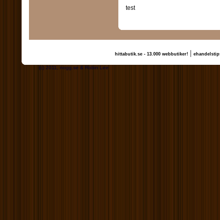
test
|
hittabutik.se - 13.000 webbutiker!
ehandelstip
(c) 2011, nogg.se & Robin Lee