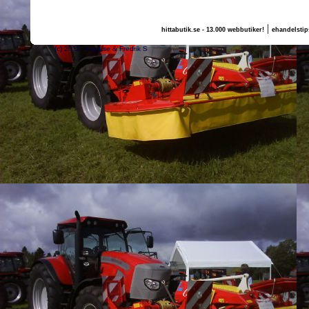
|
hittabutik.se - 13.000 webbutiker!
ehandelstip
(c) 2011, nogg.se & Fredrik S