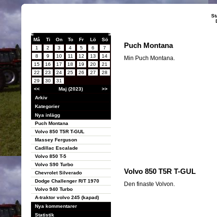
St
Må
Ti
On
To
Fr
Lö
Sö
Puch Montana
1
2
3
4
5
6
7
8
9
10
11
12
13
14
Min Puch Montana.
15
16
17
18
19
20
21
22
23
24
25
26
27
28
29
30
31
<<
Maj (2023)
>>
Arkiv
Kategorier
Nya inlägg
Puch Montana
Volvo 850 T5R T-GUL
Massey Ferguson
Cadillac Escalade
Volvo 850 T-5
Volvo S90 Turbo
Volvo 850 T5R T-GUL
Chevrolet Silverado
Dodge Challenger R/T 1970
Den finaste Volvon.
Volvo 940 Turbo
A-traktor volvo 245 (kapad)
Nya kommentarer
Statistik