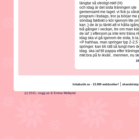
längtar så otroligt mkt! (H)
och idag är det sista träningen ute
gemensamt me laget. vi fick ju våra
program i tisdags, tror ja börjar me
söndag faktiskt o kör igenom lite om
kan ;) de är ju tänkt att vi hålla igån
två gånger i veckan, tre om man känn
de iaf :) eftersom ja inte kmr träna r
idag ska vi gå igenom de sista, b.l
=P hahhaa. man springer typ 2-2,5
springer. kan bli rätt så tungt men 
idag. ska iaf till pappa efter träning
mkt bra på tv ikväll.. menmen, nu ska
2
|
hittabutik.se - 13.000 webbutiker!
ehandelstip
(c) 2011, nogg.se & Emma Mellqvist