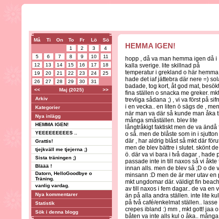
Må
Ti
On
To
Fr
Lö
Sö
HEMMA IGEN!
1
2
3
4
5
6
7
8
9
10
11
hopp , då va man hemma igen då i
12
13
14
15
16
17
18
kalla sverige. lite skillnad på
temperatur i grekland o här hemma.
19
20
21
22
23
24
25
hade det iaf jättebra där nere =) sol
26
27
28
29
30
31
badade, tog kort, åt god mat, besök
<<
Maj (2025)
>>
fina ställen o snacka me greker. mk
Arkiv
trevliga sådana ;) , vi va först på sif
i en vecka.. en liten ö sägs de , me
Kategorier
när man va där så kunde man åka ti
Nya inlägg
många småställen. blev lite
HEMMA IGEN!
långtråkigt faktiskt men de va ändå f
YEEEEEEEEES ..
o så. men de blåste som in i sjutton
där , har aldrig blåst så mkt där föru
Grattis!
men de blev bättre i slutet. skönt de 
tjejkväll me tjejerna ;)
ö. där va vi bara i två dagar , hade
Sista träningen ;)
passade inte in till naxos så vi åkte 
Bläää !
innan alls. men de blev så ;D o de v
Datorn, HelloGoodbye o
minsann :D men de är mer utav en pa
Träning.
mkt ungdomar där. väldigt fin beach
vanlig vardag.
av till naxos i fem dagar.. de va en 
Nya kommentarer
än på alla andra ställen. inte lite k
på två café/enkelmat ställen.. lasse
Statistik
crepes ibland :) mm , mkt gott! jaa o
Sök i denna blogg
båten va inte alls kul o åka.. mång