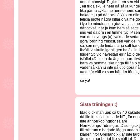
annat mumsigt :D gick hem sen vid
, elr frida skulle hem då så ja kunde
lika gärna cykla me henne hem. sa
hakade ju på där också x) sara elin
felicia mötte några killar o va me d
i typ tio minuter sen gick väll alla h
där också. när ja kom hem så satte 
mig vid datorn i en timme typ :P sen
vart de sovdags (a). vaknade sedan t
göra iordning frukost. sen vart de li
så. sen ringde linda när ja satt här
ikväll. vi skulle igentligen ha åkt in 
ligger typ vid navestad elr nått. o d
istället xD ! men de är ju senare ik
bara va hemma. ska ringa till fia o 
väder så kan ju inte gå ut o göra någ
aa de är väll va som händer för mig
se ya!
Sista träningen ;)
Idag gick man upp ca 09.40 käkad
då lite frukost o kollade NT , för er 
inte är norrköpingbor så äre
Norrköpings Tidningar. ;D sen gick 
till mitt rum o började lägga undan l
kläder inför Grekland x). är inte färd
än, men har börjat lite smått iaf :D