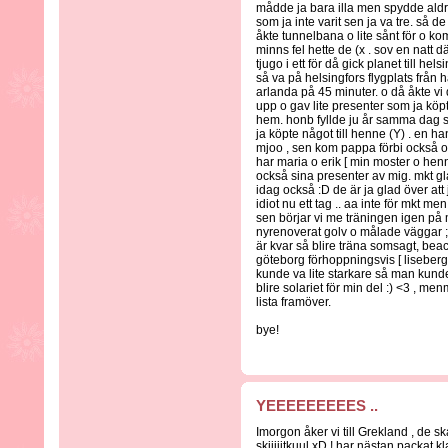
mådde ja bara illa men spydde aldrig
som ja inte varit sen ja va tre. så d
åkte tunnelbana o lite sånt för o kom
minns fel hette de (x . sov en natt d
tjugo i ett för då gick planet till hel
så va på helsingfors flygplats från h
arlanda på 45 minuter. o då åkte vi 
upp o gav lite presenter som ja kö
hem. honb fyllde ju år samma dag s
ja köpte något till henne (Y) . en h
mjoo , sen kom pappa förbi också o 
har maria o erik [ min moster o hennes
också sina presenter av mig. mkt gl
idag också :D de är ja glad över at
idiot nu ett tag .. aa inte för mkt m
sen börjar vi me träningen igen på m
nyrenoverat golv o målade väggar 
är kvar så blire träna somsagt, beac
göteborg förhoppningsvis [ liseberg
kunde va lite starkare så man kund
blire solariet för min del :) <3 , me
lista framöver.
bye!
YEEEEEEEEES ..
Imorgon åker vi till Grekland , de sk
skiiiiitkuul xD ! har nästan packat kl