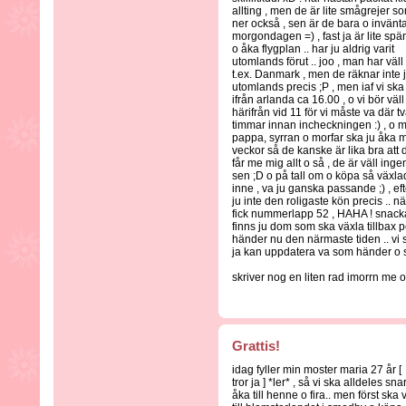
allting , men de är lite smågrejer s
ner också , sen är de bara o invänt
morgondagen =) , fast ja är lite spä
o åka flygplan .. har ju aldrig varit
utomlands förut .. joo , man har väll v
t.ex. Danmark , men de räknar inte
utomlands precis ;P , men iaf vi ska
ifrån arlanda ca 16.00 , o vi bör väl
härifrån vid 11 för vi måste va där t
timmar innan incheckningen :) , o
pappa, syrran o morfar ska ju åka me 
veckor så de kanske är lika bra att
får me mig allt o så , de är väll ing
sen ;D o på tall om o köpa så växlad
inne , va ju ganska passande ;) , e
ju inte den roligaste kön precis .. 
fick nummerlapp 52 , HAHA ! snacka 
finns ju dom som ska växla tillbax 
händer nu den närmaste tiden .. vi s
ja kan uppdatera va som händer o s
skriver nog en liten rad imorrn me o
Grattis!
idag fyller min moster maria 27 år [
tror ja ] *ler* , så vi ska alldeles snar
åka till henne o fira.. men först ska v