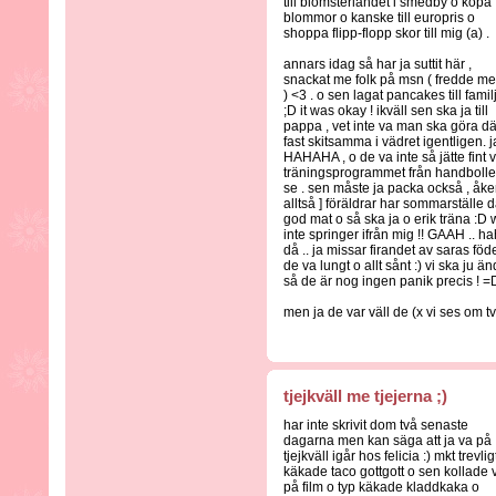
till blomsterlandet i smedby o köpa
blommor o kanske till europris o
shoppa flipp-flopp skor till mig (a) .
annars idag så har ja suttit här ,
snackat me folk på msn ( fredde me
) <3 . o sen lagat pancakes till famil
;D it was okay ! ikväll sen ska ja till
pappa , vet inte va man ska göra dä
fast skitsamma i vädret igentligen. 
HAHAHA , o de va inte så jätte fint
träningsprogrammet från handbolle
se . sen måste ja packa också , åker t
alltså ] föräldrar har sommarställe dä
god mat o så ska ja o erik träna :D 
inte springer ifrån mig !! GAAH .. 
då .. ja missar firandet av saras föd
de va lungt o allt sånt :) vi ska ju 
så de är nog ingen panik precis ! =
men ja de var väll de (x vi ses om två
tjejkväll me tjejerna ;)
har inte skrivit dom två senaste
dagarna men kan säga att ja va på
tjejkväll igår hos felicia :) mkt trevlig
käkade taco gottgott o sen kollade v
på film o typ käkade kladdkaka o