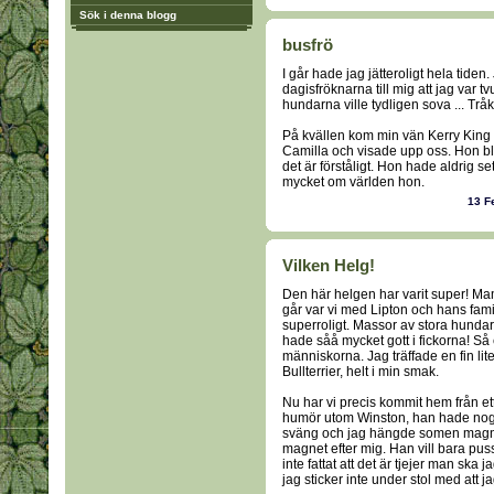
Sök i denna blogg
busfrö
I går hade jag jätteroligt hela tiden
dagisfröknarna till mig att jag var tv
hundarna ville tydligen sova ... Tråk
På kvällen kom min vän Kerry King på
Camilla och visade upp oss. Hon blev
det är förståligt. Hon hade aldrig se
mycket om världen hon.
13 F
Vilken Helg!
Den här helgen har varit super! Ma
går var vi med Lipton och hans fami
superroligt. Massor av stora hunda
hade såå mycket gott i fickorna! S
människorna. Jag träffade en fin lite
Bullterrier, helt i min smak.
Nu har vi precis kommit hem från et
humör utom Winston, han hade nog va
sväng och jag hängde somen magne
magnet efter mig. Han vill bara puss
inte fattat att det är tjejer man ska 
jag sticker inte under stol med att jag