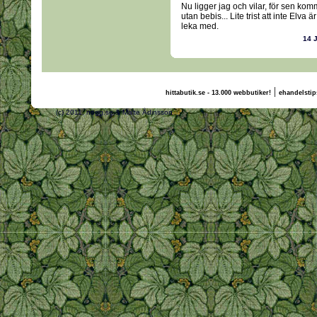
Nu ligger jag och vilar, för sen ko
utan bebis... Lite trist att inte Elva
leka med.
14 
|
hittabutik.se - 13.000 webbutiker!
ehandelstip
(c) 2011, nogg.se & Malte Ådinsson