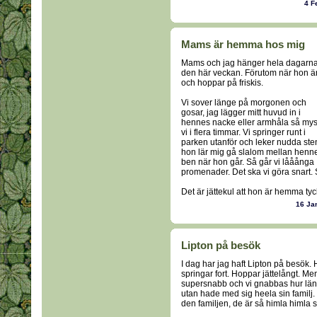
4 F
Mams är hemma hos mig
Mams och jag hänger hela dagarn
den här veckan. Förutom när hon ä
och hoppar på friskis.
Vi sover länge på morgonen och
gosar, jag lägger mitt huvud in i
hennes nacke eller armhåla så my
vi i flera timmar. Vi springer runt i
parken utanför och leker nudda ste
hon lär mig gå slalom mellan henn
ben när hon går. Så går vi lååånga
promenader. Det ska vi göra snart. Så
Det är jättekul att hon är hemma tyc
16 Ja
Lipton på besök
I dag har jag haft Lipton på besök. H
springar fort. Hoppar jättelångt. Men
supersnabb och vi gnabbas hur länge
utan hade med sig heela sin familj.
den familjen, de är så himla himla s