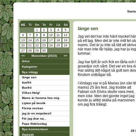
Start
Må
Ti
On
To
Fr
Lö
Sö
länge sen
1
2
3
4
5
6
7
8
9
10
11
12
Jag vet det har inte hänt mycket här
13
14
15
16
17
18
19
på ett tag. Men det är inte mitt fel u
mams. Det är ju inte så lätt att skriv
20
21
22
23
24
25
26
när man inte får hjälp, jag har ju in
27
28
29
30
tummar.
<<
November (2023)
>>
Arkiv
Jag har fyllt år och fick en tårta och l
gosedjur och sånt. Det var en bra d
Kategorier
Har aldrig ätit något så gott sen des
Nya inlägg
förutom ostbågar då.
länge sen
busfrö
I lördags var vi på Marias (en vän til
mams) 25 års fest. Jag trodde att
Busfrö
Fabian och Elvira skulle vara med,
Vilken Helg!
men icke. Men det gjorde inget jag
Mams är hemma hos mig
kunde ju alltid skälla på marsvinen
Lipton på besök
om jag fick tråkigt.
Första veckan
jag är en mopsbest!
För jag drar nu...
Paps födelsedag
Nya kommentarer
26
Statistik