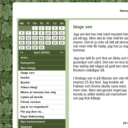
Start
Må
Ti
On
To
Fr
Lö
Sö
länge sen
1
2
3
4
5
6
7
8
9
10
11
12
Jag vet det har inte hänt mycket här
13
14
15
16
17
18
19
på ett tag. Men det är inte mitt fel u
mams. Det är ju inte så lätt att skriv
20
21
22
23
24
25
26
när man inte får hjälp, jag har ju in
27
28
29
30
tummar.
<<
April (2026)
>>
Arkiv
Jag har fyllt år och fick en tårta och l
gosedjur och sånt. Det var en bra d
Kategorier
Har aldrig ätit något så gott sen des
Nya inlägg
förutom ostbågar då.
länge sen
busfrö
I lördags var vi på Marias (en vän til
mams) 25 års fest. Jag trodde att
Busfrö
Fabian och Elvira skulle vara med,
Vilken Helg!
men icke. Men det gjorde inget jag
Mams är hemma hos mig
kunde ju alltid skälla på marsvinen
Lipton på besök
om jag fick tråkigt.
Första veckan
jag är en mopsbest!
För jag drar nu...
Paps födelsedag
Nya kommentarer
26
Statistik