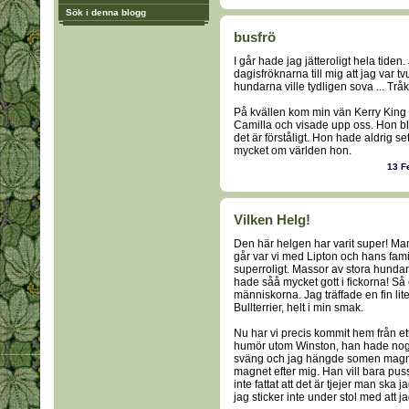
Sök i denna blogg
busfrö
I går hade jag jätteroligt hela tiden
dagisfröknarna till mig att jag var tv
hundarna ville tydligen sova ... Tråk
På kvällen kom min vän Kerry King på
Camilla och visade upp oss. Hon blev
det är förståligt. Hon hade aldrig se
mycket om världen hon.
13 F
Vilken Helg!
Den här helgen har varit super! Ma
går var vi med Lipton och hans fami
superroligt. Massor av stora hunda
hade såå mycket gott i fickorna! S
människorna. Jag träffade en fin lite
Bullterrier, helt i min smak.
Nu har vi precis kommit hem från et
humör utom Winston, han hade nog va
sväng och jag hängde somen magne
magnet efter mig. Han vill bara puss
inte fattat att det är tjejer man ska 
jag sticker inte under stol med att jag