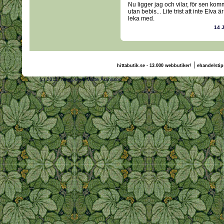
Nu ligger jag och vilar, för sen ko
utan bebis... Lite trist att inte Elva
leka med.
14 
|
hittabutik.se - 13.000 webbutiker!
ehandelstip
(c) 2011, nogg.se & Malte Ådinsson