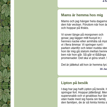
4 F
Mams är hemma hos mig
Mams och jag hänger hela dagarn
den här veckan. Förutom när hon ä
och hoppar på friskis.
Vi sover länge på morgonen och
gosar, jag lägger mitt huvud in i
hennes nacke eller armhåla så my
vi i flera timmar. Vi springer runt i
parken utanför och leker nudda ste
hon lär mig gå slalom mellan henn
ben när hon går. Så går vi lååånga
promenader. Det ska vi göra snart. Så
Det är jättekul att hon är hemma tyc
16 Ja
Lipton på besök
I dag har jag haft Lipton på besök. H
springar fort. Hoppar jättelångt. Men
supersnabb och vi gnabbas hur länge
utan hade med sig heela sin familj.
den familjen, de är så himla himla s