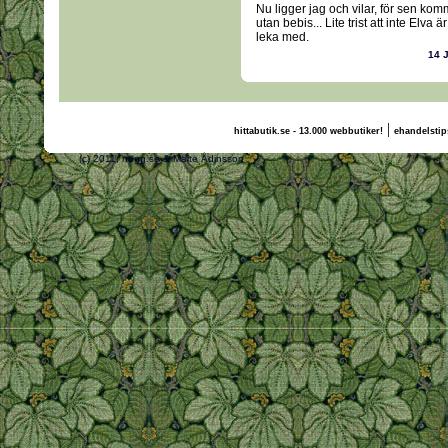
Nu ligger jag och vilar, för sen ko
utan bebis... Lite trist att inte Elva
leka med.
14 
|
hittabutik.se - 13.000 webbutiker!
ehandelstip
(c) 2011, nogg.se & Malte Ådinsson