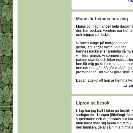
4 F
Mams är hemma hos mig
Mams och jag hänger hela dagarn
den här veckan. Förutom när hon ä
och hoppar på friskis.
Vi sover länge på morgonen och
gosar, jag lägger mitt huvud in i
hennes nacke eller armhåla så my
vi i flera timmar. Vi springer runt i
parken utanför och leker nudda ste
hon lär mig gå slalom mellan henn
ben när hon går. Så går vi lååånga
promenader. Det ska vi göra snart. Så
Det är jättekul att hon är hemma tyc
16 Ja
Lipton på besök
I dag har jag haft Lipton på besök. H
springar fort. Hoppar jättelångt. Men
supersnabb och vi gnabbas hur länge
utan hade med sig heela sin familj.
den familjen, de är så himla himla s