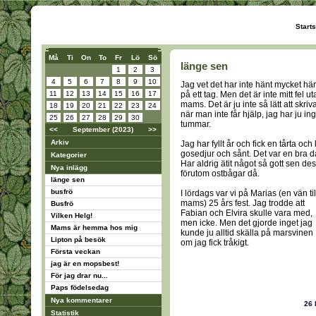
Start
Må
Ti
On
To
Fr
Lö
Sö
länge sen
1
2
3
4
5
6
7
8
9
10
Jag vet det har inte hänt mycket här
11
12
13
14
15
16
17
på ett tag. Men det är inte mitt fel u
mams. Det är ju inte så lätt att skriv
18
19
20
21
22
23
24
när man inte får hjälp, jag har ju in
25
26
27
28
29
30
tummar.
<<
September (2023)
>>
Arkiv
Jag har fyllt år och fick en tårta och l
gosedjur och sånt. Det var en bra d
Kategorier
Har aldrig ätit något så gott sen des
Nya inlägg
förutom ostbågar då.
länge sen
busfrö
I lördags var vi på Marias (en vän til
mams) 25 års fest. Jag trodde att
Busfrö
Fabian och Elvira skulle vara med,
Vilken Helg!
men icke. Men det gjorde inget jag
Mams är hemma hos mig
kunde ju alltid skälla på marsvinen
Lipton på besök
om jag fick tråkigt.
Första veckan
jag är en mopsbest!
För jag drar nu...
Paps födelsedag
Nya kommentarer
26
Statistik