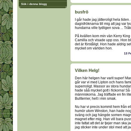
Sök i denna blogg
busfrö
I går hade jag jätteroligt hela tiden
dagisfröknarna till mig att jag var tv
hundarna ville tydligen sova ... Tråk
På kvällen kom min vän Kerry King på
Camilla och visade upp oss. Hon blev
det är förståligt. Hon hade aldrig se
mycket om världen hon.
13 F
Vilken Helg!
Den här helgen har varit super! Ma
går var vi med Lipton och hans fami
superroligt. Massor av stora hunda
hade såå mycket gott i fickorna! S
människorna. Jag träffade en fin lite
Bullterrier, helt i min smak.
Nu har vi precis kommit hem från et
humör utom Winston, han hade nog va
sväng och jag hängde somen magne
magnet efter mig. Han vill bara puss
inte fattat att det är tjejer man ska 
jag sticker inte under stol med att jag