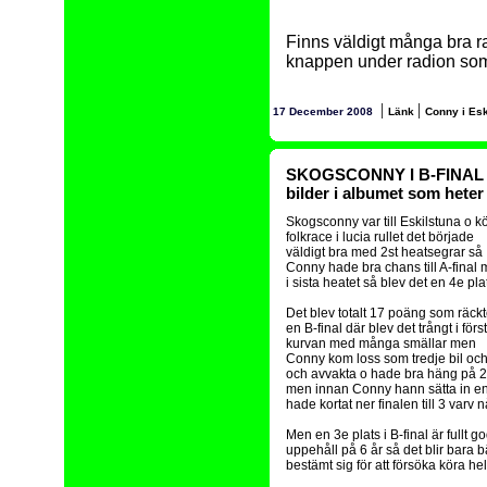
Finns väldigt många bra r
knappen under radion som f
|
|
17 December 2008
Länk
Conny i Eski
SKOGSCONNY I B-FINAL I E
bilder i albumet som hete
Skogsconny var till Eskilstuna o k
folkrace i lucia rullet det började
väldigt bra med 2st heatsegrar så
Conny hade bra chans till A-final
i sista heatet så blev det en 4e pla
Det blev totalt 17 poäng som räckte
en B-final där blev det trångt i förs
kurvan med många smällar men
Conny kom loss som tredje bil och
och avvakta o hade bra häng på 2
men innan Conny hann sätta in en
hade kortat ner finalen till 3 varv
Men en 3e plats i B-final är fullt 
uppehåll på 6 år så det blir bara 
bestämt sig för att försöka köra he