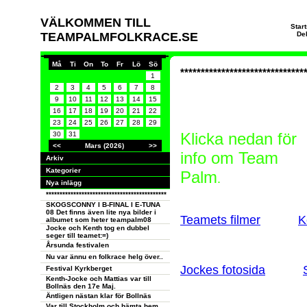
VÄLKOMMEN TILL
Star
TEAMPALMFOLKRACE.SE
De
Må
Ti
On
To
Fr
Lö
Sö
******************************
1
2
3
4
5
6
7
8
9
10
11
12
13
14
15
16
17
18
19
20
21
22
23
24
25
26
27
28
29
Klicka nedan för
30
31
<<
Mars (2026)
>>
info om Team
Arkiv
Kategorier
Palm
.
Nya inlägg
********************************************
SKOGSCONNY I B-FINAL I E-TUNA
08 Det finns även lite nya bilder i
Teamets filmer
K
albumet som heter teampalm08
Jocke och Kenth tog en dubbel
seger till teamet:=)
Årsunda festivalen
Nu var ännu en folkrace helg över..
Jockes fotosida
Festival Kyrkberget
Kenth-Jocke och Mattias var till
Bollnäs den 17e Maj.
Äntligen nästan klar för Bollnäs
Var till Stockholm och hämta hem