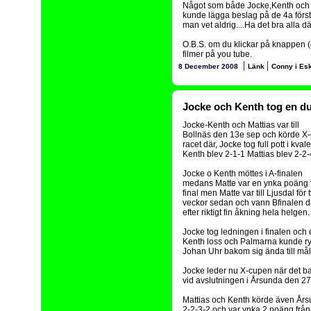
Något som både Jocke,Kenth och 
kunde lägga beslag på de 4a förs
man vet aldrig....Ha det bra alla där
O.B.S. om du klickar på knappen (
filmer på you tube.
|
|
8 December 2008
Länk
Conny i Eski
Jocke och Kenth tog en dub
Jocke-Kenth och Mattias var till
Bollnäs den 13e sep och körde X
racet där, Jocke tog full pott i kval
Kenth blev 2-1-1 Mattias blev 2-2-
Jocke o Kenth möttes i A-finalen
medans Matte var en ynka poäng 
final men Matte var till Ljusdal för 
veckor sedan och vann Bfinalen d
efter riktigt fin åkning hela helgen.
Jocke tog ledningen i finalen och
Kenth loss och Palmarna kunde ryck
Johan Uhr bakom sig ända till mål
Jocke leder nu X-cupen när det ba
vid avslutningen i Årsunda den 27
Mattias och Kenth körde även Års
2-2-3-2 och var ynka 2 poäng från f