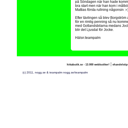
på Söndagen när han hade kommit u
bra start men när han kom i målböje
Mattias första rullning någonsin :=)
Efter tävlingen så blev Borgström
för en rimlig penning så nu kommer 
med Gotlandsbilarna medans Jock
blir det Ljusdal för Jocke.
Hälsn:teampalm
|
hittabutik.se - 13.000 webbutiker!
ehandelstip
(c) 2011, nogg.se & teampalm nogg.se/teampalm