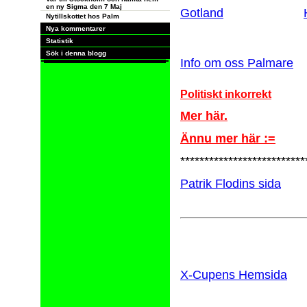
en ny Sigma den 7 Maj
Gotland
Nytillskottet hos Palm
Nya kommentarer
Statistik
Sök i denna blogg
Info om oss Palmare
Politiskt inkorrekt
Mer här.
Ännu mer här :=
**************************
Patrik Flodins sida
X-Cupens Hemsida