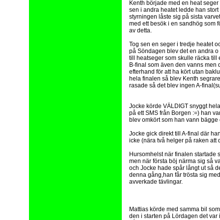
Kenth började med en heat seger
sen i andra heatet ledde han stort
styrningen låste sig på sista varve
med ett besök i en sandhög som f
av detta.
Tog sen en seger i tredje heatet o
på Söndagen blev det en andra o
till heatseger som skulle räcka till
B-final som även den vanns men det
efterhand för att ha kört utan ba
hela finalen så blev Kenth segrare
rasade så det blev ingen A-final(s
Jocke körde VÄLDIGT snyggt hela 
på ett SMS från Borgen :=) han va
blev omkört som han vann bägge
Jocke gick direkt till A-final där 
icke (nära två helger på raken att d
Hursomhelst när finalen startade s
men när första böj närma sig så var
och Jocke hade spår långt ut så de
denna gång,han får trösta sig med 
avverkade tävlingar.
Mattias körde med samma bil som 
den i starten på Lördagen det var i