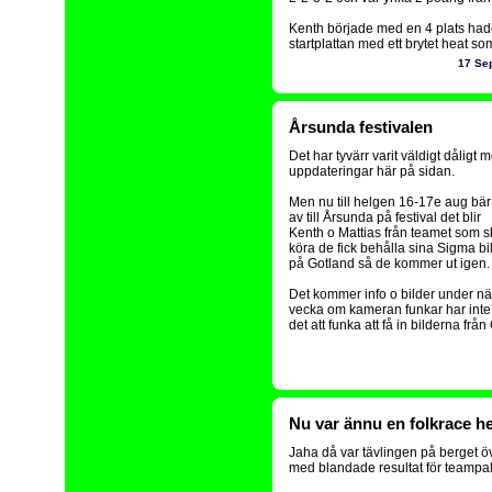
Kenth började med en 4 plats hade
startplattan med ett brytet heat som
17 Se
Årsunda festivalen
Det har tyvärr varit väldigt dåligt 
uppdateringar här på sidan.
Men nu till helgen 16-17e aug bär
av till Årsunda på festival det blir
Kenth o Mattias från teamet som s
köra de fick behålla sina Sigma bi
på Gotland så de kommer ut igen.
Det kommer info o bilder under nä
vecka om kameran funkar har inte 
det att funka att få in bilderna från
Nu var ännu en folkrace he
Jaha då var tävlingen på berget ö
med blandade resultat för teampa