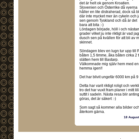
det är helt ok genom Kroatien.
Slovenien och Österrike då vyerna
håller en lite distraherad, dock så bl
där inte mycket mer än cykeln och 
sen genom Tyskland och då är det
bara att bita :-)
Lördagen började, höll i och nästan
grader vilket ju inte riktigt är vad j
dusch sen på kvällen för att bli av 
skinnet.
Söndagen blev en lugn tur upp till R
båten 1,5 timme, åka båten cirka 2
slätten hem till Bastarp.
Välkomnade mig själv hem med en öl
hemma igen!!
Det har blivit ungefär 6000 km på 9
Detta har varit riktigt roligt och ve
tro det har vuxit fram planer i mitt l
suttit i sadeln. Nästa resa blir an
göras, det är säkert :-)
Som sagt så kommer alla bilder oc
återkom gärna.
18 Augus