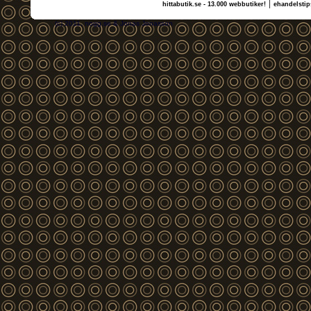
|
hittabutik.se - 13.000 webbutiker!
ehandelstip
(c) 2011, nogg.se & Jonas Jonasson