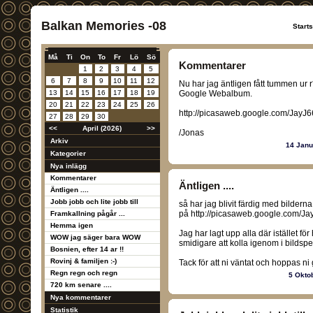
Balkan Memories -08
Start
Må
Ti
On
To
Fr
Lö
Sö
Kommentarer
1
2
3
4
5
6
7
8
9
10
11
12
Nu har jag äntligen fått tummen ur r*
13
14
15
16
17
18
19
Google Webalbum.
20
21
22
23
24
25
26
http://picasaweb.google.com/Jay
27
28
29
30
<<
April (2026)
>>
/Jonas
Arkiv
14 Janu
Kategorier
Nya inlägg
Kommentarer
Äntligen ....
Äntligen ....
Jobb jobb och lite jobb till
så har jag blivit färdig med bilder
på http://picasaweb.google.com/
Framkallning pågår ...
Hemma igen
Jag har lagt upp alla där istället för 
WOW jag säger bara WOW
smidigare att kolla igenom i bildspe
Bosnien, efter 14 ar !!
Rovinj & familjen :-)
Tack för att ni väntat och hoppas ni 
Regn regn och regn
5 Okto
720 km senare ....
Nya kommentarer
Statistik