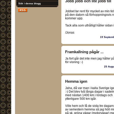
Jobb jobb och lite jobb till
Sök i denna blogg
Jobbet tar rent för mycket av min ti
på den datorn så förhoppningsvis näst
kommer upp.
Tack alla som uthålligt håller sidan i
/Jonas
19 Septem
Framkallning pågår ...
Ja fort går det inte men jag håller på
för visning :-)
25 Augu
Hemma igen
Jaha, då var man i kalla Sverige ig
:-) Det blev två långa dagar i sadel
med nästan 1400 km i lördags och
ytterligare 500 km igår.
Ville hem och få de sista tre dagar
av semestern hemma så jag höll m
på sk. gröna vägar (motorvägar) m