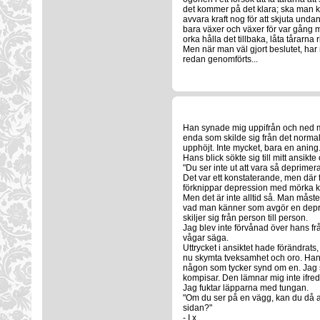
det kommer på det klara; ska man kla
avvara kraft nog för att skjuta unda
bara växer och växer för var gång 
orka hålla det tillbaka, låta tårarna
Men när man väl gjort beslutet, har 
redan genomförts...
Han synade mig uppifrån och ned men
enda som skilde sig från det normal
upphöjt. Inte mycket, bara en aning
Hans blick sökte sig till mitt ansikt
"Du ser inte ut att vara så deprimer
Det var ett konstaterande, men där fan
förknippar depression med mörka klä
Men det är inte alltid så. Man måste
vad man känner som avgör en depres
skiljer sig från person till person.
Jag blev inte förvånad över hans fr
vågar säga.
Uttrycket i ansiktet hade förändrats
nu skymta tveksamhet och oro. Han 
någon som tycker synd om en. Jag s
kompisar. Den lämnar mig inte ifred, 
Jag fuktar läpparna med tungan.
"Om du ser på en vägg, kan du då av
sidan?"
- I x