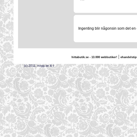
Ingenting blir någonsin som det en g
|
hittabutik.se - 13.000 webbutiker!
ehandelstip
(c) 2011, nogg.se & I