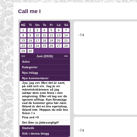
Call me I
Må
Ti
On
To
Fr
Lö
Sö
1
2
3
4
5
6
7
- I x
8
9
10
11
12
13
14
15
16
17
18
19
20
21
22
23
24
25
26
27
28
29
30
<<
Juni (2026)
>>
Arkiv
Kategorier
Nya inlägg
Nya kommentarer
Joo, jag vet. Men det är sant,
på sätt och vis. Jag är en
människokännare så jag
iakttar dem som finns i min
omgivning. Efter ett tag ser du
igenom allihop. Kan förutsäga
vad de kommer göra här näst.
Ibland är det en bra egenskap,
ibland inte. Hoppas du mår bra
Soso- I x
Fina ord <3
Det låter ju jättesorgligt!!
Statistik
- I x
Sök i denna blogg