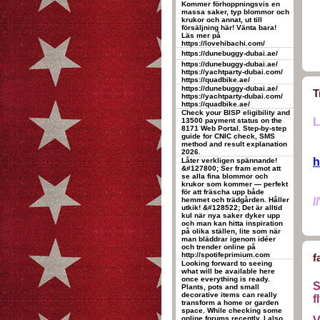
Kommer förhoppningsvis en
massa saker, typ blommor och
krukor och annat, ut till
försäljning här! Vänta bara!
Läs mer på
https://lovehibachi.com/
https://dunebuggy-dubai.ae/
https://dunebuggy-dubai.ae/
https://yachtparty-dubai.com/
https://quadbike.ae/
https://dunebuggy-dubai.ae/
T
https://yachtparty-dubai.com/
https://quadbike.ae/
Check your BISP eligibility and
L
13500 payment status on the
8171 Web Portal. Step-by-step
guide for CNIC check, SMS
method and result explanation
2026.
h
Låter verkligen spännande!
&#127800; Ser fram emot att
se alla fina blommor och
krukor som kommer — perfekt
för att fräscha upp både
hemmet och trädgården. Håller
/
utkik! &#128522; Det är alltid
kul när nya saker dyker upp
och man kan hitta inspiration
på olika ställen, lite som när
man bläddrar igenom idéer
och trender online på
http://spotifeprimium.com
f
Looking forward to seeing
what will be available here
once everything is ready.
S
Plants, pots and small
decorative items can really
f
transform a home or garden
space. While checking some
online forums recently, I also