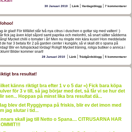
ickan
|
|
|
30 Januari 2010
Länk
Vardagsblogg
7 kommentarer
ohoo!
g är glad! För tillfället står två nya citrus i duschen o gottar sig med vatten! :)
går fick jag även köpt såjord samt paprika och melonfrö, så snart sätter sådderna
gång! Mycket chilli o tomater i år! Men nu ringde min kära kusin! Hon meddelade
tt de har 3 betala för 2 på garden center i kungälv, så vi skall dit o spana på
ördag! Blir en fullspäckad lördag! Roligt! Mycket träning, roliga butiker o annica i
cklum! Bilder kommer snart!
|
|
|
28 Januari 2010
Länk
Trädgårdsblogg
5 kommentarer
iktigt bra resultat!
ilket känns riktigt bra efter 1 v o 5 dar =) Fick bara köpa
ulver för 3 v till, så jag börjar med det, så får vi se hur det
lir sen... Hoppas på minst lika bra resultat då...
dag blev det Ryggjympa på friskis, blir ev det imon med
m jag slutar i tid...
nnars skall jag till Netto o Spana.... CITRUSARNA HAR
OMMIT!!!