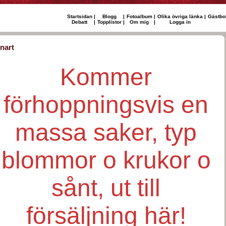
Startsidan
|
Blogg
|
Fotoalbum
|
Olika övriga länka
|
Gästbo
Debatt
|
Topplistor
|
Om mig
|
Logga in
nart
Kommer
förhoppningsvis en
massa saker, typ
blommor o krukor o
sånt, ut till
försäljning här!