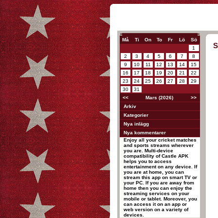
Må
Ti
On
To
Fr
Lö
Sö
S
1
2
3
4
5
6
7
8
9
10
11
12
13
14
15
16
17
18
19
20
21
22
23
24
25
26
27
28
29
30
31
<<
Mars (2026)
>>
Arkiv
Kategorier
Nya inlägg
Nya kommentarer
Enjoy all your cricket matches
and sports streams wherever
you are. Multi-device
compatibility of Castle APK
helps you to access
entertainment on any device. If
you are at home, you can
stream this app on smart TV or
your PC. If you are away from
home then you can enjoy the
streaming services on your
mobile or tablet. Moreover, you
can access it on an app or
web version on a variety of
devices.