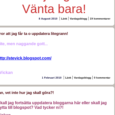
Vänta bara!
|
|
|
8 Augusti 2010
Länk
Vardagsblogg
19 kommentarer
ror att jag får ta o uppdatera litegrann!
ite, men naggande gott...
ttp://stevick.blogspot.com/
/Vickan
|
|
|
1 Februari 2010
Länk
Vardagsblogg
0 kommentar
an, vet inte hur jag skall göra?!
kall jag fortsätta uppdatera bloggarna här eller skall jag
lytta till blogspot? Vad tycker ni?!