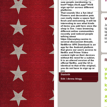
V
saw people mentioning <a
href="https://kv8.app/">KV8
sign up</a> across different
platforms.
That sounds like a fun idea!
Flowers and decorative pots
can really make a space feel
W
fresh and welcoming. It will be
interesting to see what kinds
Ja
of items you add here once the
i
shop is live. I was browsing
different online communities
i
recently and noticed people
a
talking about
l
https://darazplay.casino in
u
several discussion threads.
NetMirror APK Downlaod is an
app for the Android platform
that gives our users access to
Netflix and Prime Video
content right on their devices
without the need for a subion.
R
It is an altered version of the
official Netflix, and the UI is
identical to that of the original;
you do not have to sign up or
V
pay.
p
Statistik
b
Sök i denna blogg
I
o
A
K