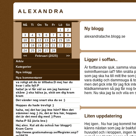
A L E X A N D R A
Må
Ti
On
To
Fr
Lö
Sö
Ny blogg
1
2
3
4
5
6
7
8
9
alexandratache.blogg.se
10
11
12
13
14
15
16
17
18
19
20
21
22
23
24
25
26
27
28
<<
Februari (2025)
>>
Ligger i soffan..
Arkiv
Kategorier
Är fortfarande sjuk..samma vis
svininfluensan iaf? Min snälla
Nya inlägg
som jag ska ha till mitt the som 
Nya kommentarer
vara duktig och dammsuga & to
va roligt att du är tillbaka:D mej har du
men det gick inte för jag fick 
kvar i alla fall:P
klädkammaren så jag får nog 
haha! ja vi får väl se om jag hamnar i
skåne ;) ska hälsa ja, sköt om dig kram
hem. Nu ska jag ta och vila en s
kram
Det vänder nog snart ska du se :)
Hoppas du hade trevligt :)
haha, nej det har jag itne hört? Men det
stämmer nog ;) Jo, det är bra här, hoppas
Liten uppdatering
det är det med dig med :) Puss
Haha:P Så jävla bra:)
Hej igen.. Nu har jag kommit he
Hej alex. Kul att du också har blogg=)
känns nästan som jag är bakfull 
Kram Carro
huvudet och i kroppen, ingen fe
http://www.gratismakeup.se/Register.asp?
r=39878