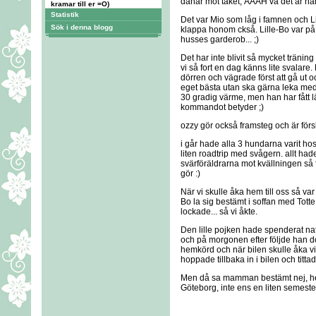
dånar mot taket, ÅÅÅH va det är härl
kramar till er =O)
Statistik
Det var Mio som låg i famnen och Li
Sök i denna blogg
klappa honom ckså. Lille-Bo var 
husses garderob... ;)
Det har inte blivit så mycket träni
vi så fort en dag känns lite svalare
dörren och vägrade först att gå ut och
eget bästa utan ska gärna leka med 
30 gradig värme, men han har fått l
kommandot betyder ;)
ozzy gör också framsteg och är förs
i går hade alla 3 hundarna varit ho
liten roadtrip med svågern. allt hade
svärföräldrarna mot kvällningen så f
gör :)
När vi skulle åka hem till oss så var
Bo la sig bestämt i soffan med Tott
lockade... så vi åkte.
Den lille pojken hade spenderat na
och på morgonen efter följde han d
hemkörd och när bilen skulle åka vi
hoppade tillbaka in i bilen och tit
Men då sa mamman bestämt nej, herre 
Göteborg, inte ens en liten semest