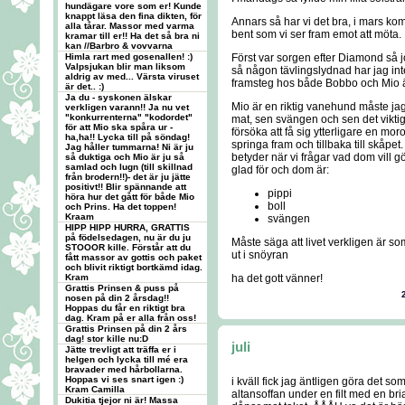
hundägare vore som er! Kunde
knappt läsa den fina dikten, för
Annars så har vi det bra, i mars ko
alla tårar. Massor med varma
bent som vi ser fram emot att möta.
kramar till er!! Ha det så bra ni
kan //Barbro & vovvarna
Himla rart med gosenallen! :)
Först var sorgen efter Diamond så 
Valpsjukan blir man liksom
så någon tävlingslydnad har jag inte
aldrig av med... Värsta viruset
framsteg hos både Bobbo och Mio 
är det.. :)
Ja du - syskonen älskar
Mio är en riktig vanehund måste jag 
verkligen varann!! Ja nu vet
"konkurrenterna" "kodordet"
mat, sen svängen och sen det vikti
för att Mio ska spåra ur -
försöka att få sig ytterligare en mo
ha,ha!! Lycka till på söndag!
springa fram och tillbaka till skåpe
Jag håller tummarna! Ni är ju
betyder när vi frågar vad dom vill gö
så duktiga och Mio är ju så
samlad och lugn (till skillnad
glad för och dom är:
från brodern!!)- det är ju jätte
positivt!! Blir spännande att
pippi
höra hur det gått för både Mio
boll
och Prins. Ha det toppen!
Kraam
svängen
HIPP HIPP HURRA, GRATTIS
på födelsedagen, nu är du ju
Måste säga att livet verkligen är 
STOOOR kille. Förstår att du
ut i snöyran
fått massor av gottis och paket
och blivit riktigt bortkämd idag.
Kram
ha det gott vänner!
Grattis Prinsen & puss på
nosen på din 2 årsdag!!
Hoppas du får en riktigt bra
dag. Kram på er alla från oss!
Grattis Prinsen på din 2 års
dag! stor kille nu:D
juli
Jätte trevligt att träffa er i
helgen och lycka till mé era
bravader med hårbollarna.
Hoppas vi ses snart igen :)
i kväll fick jag äntligen göra det so
Kram Camilla
altansoffan under en filt med en b
Dukitia tjejor ni är! Massa