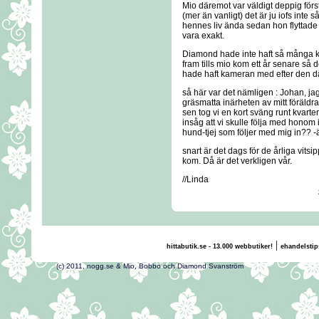
Mio däremot var väldigt deppig förs
(mer än vanligt) det är ju iofs inte s
hennes liv ända sedan hon flyttade h
vara exakt.
Diamond hade inte haft så många k
fram tills mio kom ett år senare så 
hade haft kameran med efter den dä
så här var det nämligen : Johan, 
gräsmatta inärheten av mitt föräldra
sen tog vi en kort sväng runt kvar
insåg att vi skulle följa med honom 
hund-tjej som följer med mig in?? -ä
snart är det dags för de årliga vitsi
kom. Då är det verkligen vår.
//Linda
|
hittabutik.se - 13.000 webbutiker!
ehandelstip
(c) 2011, nogg.se & Mio, Bobbo och Diamond Svans