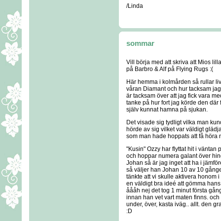
/Linda
sommar
Vill börja med att skriva att Mios lil
på Barbro & Alf på Flying Rugs :(
Här hemma i kolmården så rullar liv
våran Diamant och hur tacksam jag är
är tacksam över att jag fick vara m
tanke på hur fort jag körde den dä
själv kunnat hamna på sjukan.
Det visade sig tydligt vilka man ku
hörde av sig vilket var väldigt gläd
som man hade hoppats att få höra nåt
"Kusin" Ozzy har flyttat hit i vänta
och hoppar numera galant över hin
Johan så är jag inget att ha i jäm
så väljer han Johan 10 av 10 gånger, 
tänkte att vi skulle aktivera honom
en väldigt bra ideé att gömma hans
åååh nej det tog 1 minut första gå
innan han vet vart maten finns. och 
under, över, kasta iväg.. allt. den g
:D