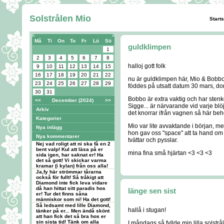
Solstrålen Mio
Start
Må
Ti
On
To
Fr
Lö
Sö
guldklimpen
1
2
3
4
5
6
7
8
halloj gott folk
9
10
11
12
13
14
15
16
17
18
19
20
21
22
nu är guldklimpen här, Mio & Bobbo 
23
24
25
26
27
28
29
föddes på utsatt datum 30 mars, do
30
31
Bobbo är extra vaktig och har stenk
<<
December (2024)
>>
Sigge... är närvarande vid varje blöjby
Arkiv
det knorrar ifrån vagnen så här be
Kategorier
Mio var lite avvaktande i början, me
Nya inlägg
hon gav oss "space" att ta hand om
Nya kommentarer
tvättar och pysslar.
Nej vad roligt att ni ska få en 2
bent valp! Kul att läsa på er
mina fina små hjärtan <3 <3 <3
sida igen, har saknat er! Ha
det så gott! Vi skickar varma
kramar (i kylan) från oss alla!
Ja,fy här strömmar tårarna
också för fullt! Så tråkigt att
Diamond inte fick leva vidare
då han hittat sitt paradis hos
länge sen sist
er! Tur det finns såna
människor som ni! Ha det gott!
Så ledsamt med lille Diamond,
hallå i stugan!
tänker på er... Men ändå skönt
att han fick det så bra hos er
sin sista tid! Tänk om alla
I måndags så fyllde min lilla solstr