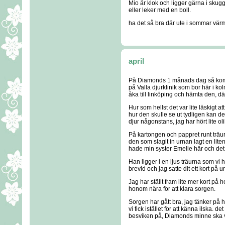
Mio är klok och ligger gärna i sku
eller leker med en boll.
ha det så bra där ute i sommar vä
april
På Diamonds 1 månads dag så kom 
på Valla djurklinik som bor här i k
åka till linköping och hämta den, 
Hur som hellst det var lite läskigt at
hur den skulle se ut tydligen kan d
djur någonstans, jag har hört lite ol
På kartongen och pappret runt träur
den som slagit in urnan lagt en lit
hade min syster Emelie här och det 
Han ligger i en ljus träurna som vi h
brevid och jag satte dit ett kort på u
Jag har ställt fram lite mer kort 
honom nära för att klara sorgen.
Sorgen har gått bra, jag tänker på 
vi fick istället för att känna ilska.
besviken på, Diamonds minne ska va