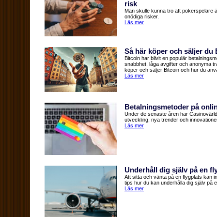
risk
Man skulle kunna tro att pokerspelare 
onödiga risker.
Läs mer
Så här köper och säljer du 
Bitcoin har blivit en populär betalning
snabbhet, låga avgifter och anonyma tra
köper och säljer Bitcoin och hur du anv
Läs mer
Betalningsmetoder på online
Under de senaste åren har Casinovärlde
utveckling, nya trender och innovatione
Läs mer
Underhåll dig själv på en fl
Att sitta och vänta på en flygplats kan i
tips hur du kan underhålla dig själv på e
Läs mer