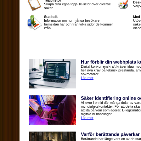
Topplistor
Desi
Skapa dina egna topp-10-listor över diverse
Välj 
saker.
Statistik
Med
Information om hur många besökare
Utöve
hemsidan har och från vilka sidor de kommer
sake
ifrån.
visdo
Hur förblir din webbplats 
Digital konkurrenskraft kräver idag my
helt nya krav på teknisk prestanda, anv
sökmotorer.
Läs mer
Säker identifiering online o
Vi lever i en tid där många delar av vard
myndighetskontakter. För att detta ska f
att lita på vem som agerar. E-legitimati
digitala id-handlingar.
Läs mer
Varför berättande påverkar
Berättande har länge varit en av de sta