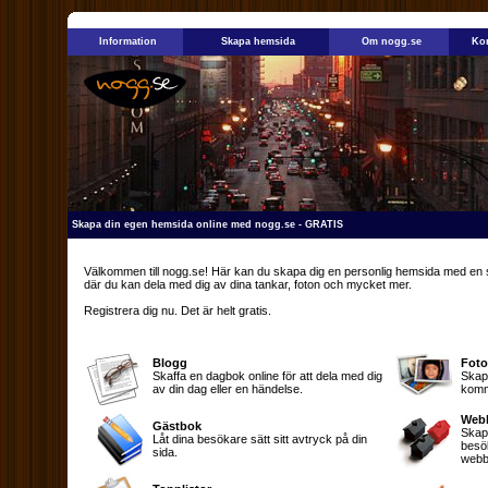
Information
Skapa hemsida
Om nogg.se
Kon
Skapa din egen hemsida online med nogg.se - GRATIS
Välkommen till nogg.se! Här kan du skapa dig en personlig hemsida med en
där du kan dela med dig av dina tankar, foton och mycket mer.
Registrera dig nu. Det är helt gratis.
Blogg
Fot
Skaffa en dagbok online för att dela med dig
Skap
av din dag eller en händelse.
komm
Webb
Gästbok
Skapa
Låt dina besökare sätt sitt avtryck på din
besök
sida.
webbu