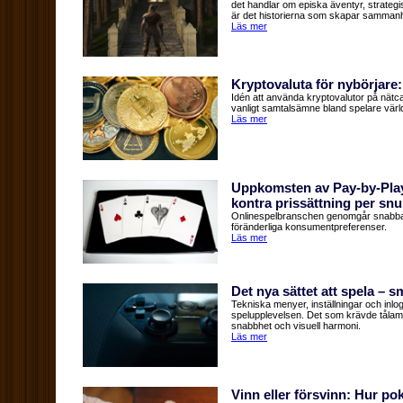
det handlar om episka äventyr, strategis
är det historierna som skapar samman
Läs mer
Kryptovaluta för nybörjare:
Idén att använda kryptovalutor på nätcasi
vanligt samtalsämne bland spelare värl
Läs mer
Uppkomsten av Pay-by-Play
kontra prissättning per snu
Onlinespelbranschen genomgår snabba fö
föränderliga konsumentpreferenser.
Läs mer
Det nya sättet att spela – 
Tekniska menyer, inställningar och inlog
spelupplevelsen. Det som krävde tålamod
snabbhet och visuell harmoni.
Läs mer
Vinn eller försvinn: Hur p