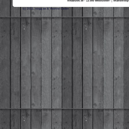
hittabutik.se - 13.000 webbutiker!
ehandelstip
(c) 2011, nogg.se & Yvonne Ceder