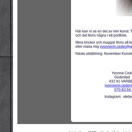
Här kan ni se en del av min konst. Tit
och det finns några i ett portfolie.
Mina brickor och muggar finns att 
eller maila mig
yvonnerm.ceder@g
Nästa utställning: November Kons
Yvonne Cede
Gödestad
432 91 VARBE
yvonnerm.ceder
070-63 64
Instagram: ateljeyvo
|