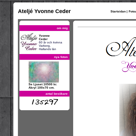
Ateljé Yvonne Ceder
Startsidan
|
Foto
om mig
Yvonne
Ceder
60 år och kvinna
Varberg,
Hallands län
nya foton
Se Ljuset 10500 kr.
Akryl 100x70 cm.
antal besökare