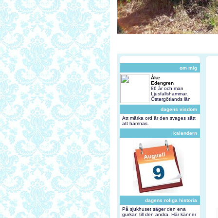
om mig
Åke
Edengren
86 år och man
Ljusfallshammar,
Östergötlands län
dagens visdom
Att märka ord är den svages sätt
att hämnas.
kalendern
dagens roliga historia
På sjukhuset säger den ena
gurkan till den andra. Här känner