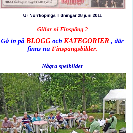
Ur Norrköpings Tidningar 28 juni 2011
Gillar ni Finspång ?
BLOGG
KATEGORIER
Gå in på
och
,
där
finns nu
Finspångsbilder.
Några spelbilder