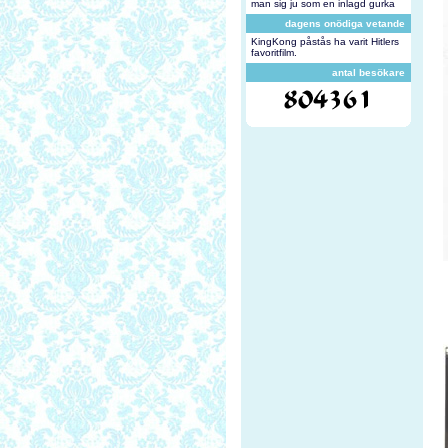
man sig ju som en inlagd gurka
dagens onödiga vetande
KingKong påstås ha varit Hitlers
favoritfilm.
antal besökare