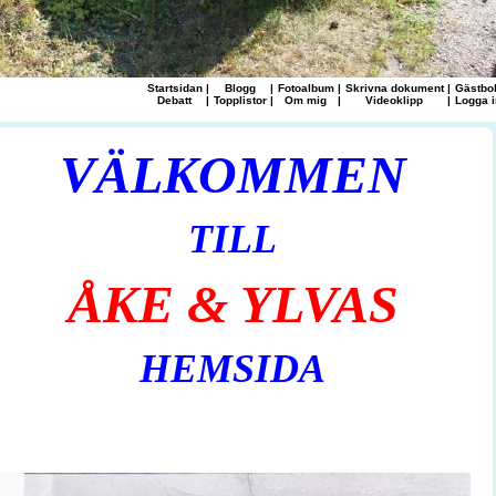
Startsidan
|
Blogg
|
Fotoalbum
|
Skrivna dokument
|
Gästbo
Debatt
|
Topplistor
|
Om mig
|
Videoklipp
|
Logga i
VÄLKOMMEN
TILL
ÅKE & YLVAS
HEMSIDA