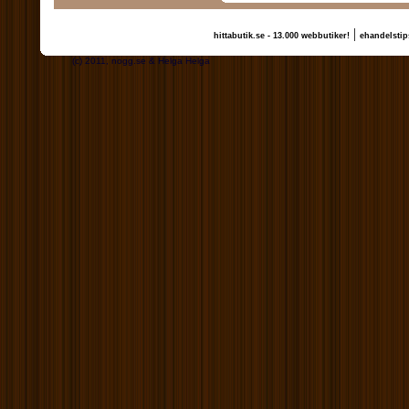
|
hittabutik.se - 13.000 webbutiker!
ehandelstip
(c) 2011, nogg.se & Helga Helga