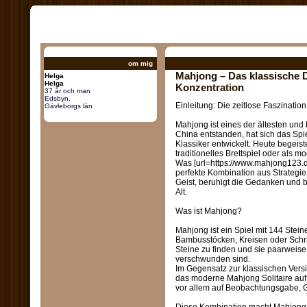
om mig
Mahjong – Das klassische D
Helga
Helga
Konzentration
37 år och man
Edsbyn,
Einleitung: Die zeitlose Faszinati
Gävleborgs län
Mahjong ist eines der ältesten und
China entstanden, hat sich das Spie
Klassiker entwickelt. Heute begeis
traditionelles Brettspiel oder als 
Was [url=https://www.mahjong123.de/
perfekte Kombination aus Strategie
Geist, beruhigt die Gedanken und 
Alt.
Was ist Mahjong?
Mahjong ist ein Spiel mit 144 Stei
Bambusstöcken, Kreisen oder Schriftz
Steine zu finden und sie paarweise 
verschwunden sind.
Im Gegensatz zur klassischen Version
das moderne Mahjong Solitaire auf 
vor allem auf Beobachtungsgabe, 